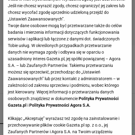
Jeśli nie chcesz wyrazić zgody, chcesz ograniczyć jej zakres lub
chcesz wycofać zgodę uprzednio udzieloną przejdź do
„Ustawień Zaawansowanych”.
Twoje dane osobowe mogą być przetwarzane także do celów
badania i mierzenia informacji dotyczących funkcjonowania
serwisów i aplikacji lub łączone z danymi dot. świadczonych
Tobie usług. W określonych przypadkach przetwarzanie
danych nie wymaga zgody i odbywa się w oparciu o
MARCEL GECOV
uzasadniony interes Gazeta.pl, jej spółki powiązanej – Agora
S.A. – lub Zaufanych Partnerów. Takiemu przetwarzaniu
Słowaccy i czescy piłkarze Śląska Wrocław
możesz się sprzeciwić, przechodząc do „Ustawień
zmorą Podbeskidzia Bielsko-Biała
Zaawansowanych” lub przez kontakt z administratorem – w
23 KWIETNIA 2016, 16:19
zależności od zakresu sprzeciwu i podmiotu, wobec którego
dawan, slaskwroclaw.pl,
jest kierowany. Więcej informacji o przetwarzaniu danych
osobowych znajdziesz w dokumencie
Polityka Prywatności
Gazeta.pl
i
Polityka Prywatności Agora S.A.
POPULARNE
NAJNOWSZE
Klikając „Akceptuję” wyrażasz też zgodę na zainstalowanie i
przechowywanie plików cookie Gazeta.pl sp. z o.o., jej
Ależ wieści ws. Lewandowskiego. Barcelona
Zaufanych Partnerów i Agora S.A. na Twoim urządzeniu