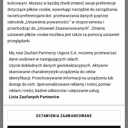
nagle ogłasza
końcowym. Możesz w każdej chwili zmienić swoje preferencje
dotyczące plików cookie, wywołując narzędzie do zarządzania
twoimi preferencjami dot. przetwarzania danych poprzez
Anastazja Kuś została mistrzynią świata.
odnośnik „Ustawienia prywatności ” w stopce serwisu i
"Kariera przez pośladki"? Mamy komentarz
przechodząc do „Ustawień Zaawansowanych”. Zmiana
SUBSKRYPCJA
ustawień plików cookie możliwa jest także za pomocą ustawień
przeglądarki.
Największa zmiana w quattro od lat. Nowe Audi
RS 5 rozdziela moment w zupełnie nowy sposób
My, nasi Zaufani Partnerzy i Agora S.A. możemy przetwarzać
MATERIAŁ PROMOCYJNY
dane osobowe w następujących celach:
Użycie dokładnych danych geolokalizacyjnych. Aktywne
Będzie wielki hit z udziałem Osaki w Toronto!
skanowanie charakterystyki urządzenia do celów
Oto ostatnie ćwierćfinalistki
identyfikacji. Przechowywanie informacji na urządzeniu lub
dostęp do nich. Spersonalizowane reklamy i treści, pomiar
reklam i treści, badnie odbiorców i ulepszanie usług.
Cały świat patrzy na Świątek i Abramowicz. "To
Lista Zaufanych Partnerów
kolejna czerwona flaga"
SUBSKRYPCJA
USTAWIENIA ZAAWANSOWANE