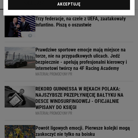
POLECAMY
WIĘCEJ TEMATÓW
AKCEPTUJĘ
Trzy federacje, na czele z UEFA, zaatakowały
Infantino. Piszą o oszustwie
Prawdziwe sportowe emocje mają miejsce na
torze, nie na przypadkowych ulicach. Jedź
bezpiecznie - apelują profesjonalni kierowcy i
internetowi twórcy na 4F Racing Academy
MATERIAŁ PROMOCYJNY PR
REKORD GUINNESSA W RĘKACH POLAKA:
NAJSZYBSZE PRZEPŁYNIĘCIĘ BAŁTYKU NA
DESCE WINDSURFINGOWEJ - OFICJALNIE
WPISANY DO KSIĘGI
MATERIAŁ PROMOCYJNY PR
Powrót ligowych emocji. Pierwsze kolejki mogą
zaskoczyć nie tylko na boisku