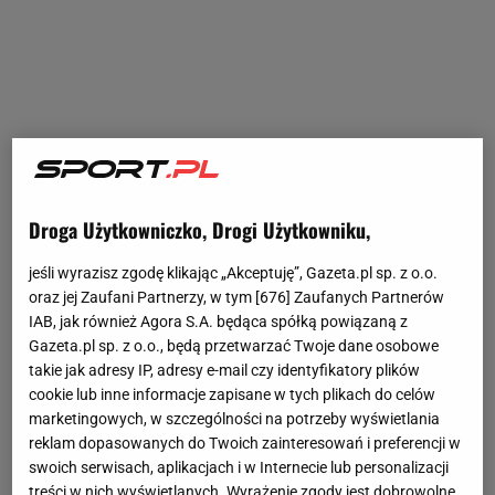
Droga Użytkowniczko, Drogi Użytkowniku,
jeśli wyrazisz zgodę klikając „Akceptuję”, Gazeta.pl sp. z o.o.
oraz jej Zaufani Partnerzy, w tym [
676
] Zaufanych Partnerów
IAB, jak również Agora S.A. będąca spółką powiązaną z
Gazeta.pl sp. z o.o., będą przetwarzać Twoje dane osobowe
takie jak adresy IP, adresy e-mail czy identyfikatory plików
cookie lub inne informacje zapisane w tych plikach do celów
marketingowych, w szczególności na potrzeby wyświetlania
reklam dopasowanych do Twoich zainteresowań i preferencji w
swoich serwisach, aplikacjach i w Internecie lub personalizacji
treści w nich wyświetlanych. Wyrażenie zgody jest dobrowolne.