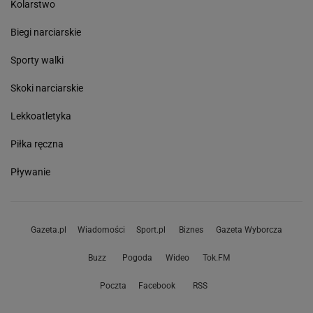
Kolarstwo
Biegi narciarskie
Sporty walki
Skoki narciarskie
Lekkoatletyka
Piłka ręczna
Pływanie
Gazeta.pl
Wiadomości
Sport.pl
Biznes
Gazeta Wyborcza
Buzz
Pogoda
Wideo
Tok.FM
Poczta
Facebook
RSS