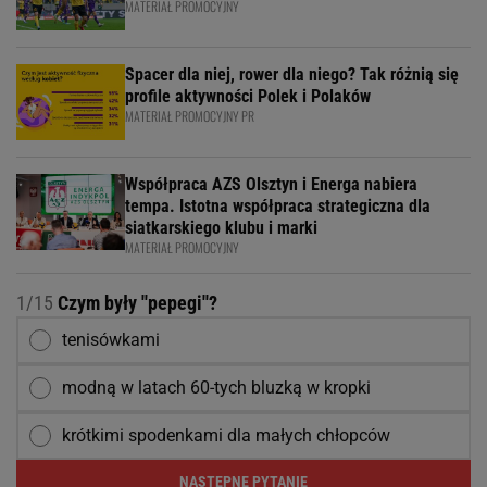
MATERIAŁ PROMOCYJNY
Spacer dla niej, rower dla niego? Tak różnią się
profile aktywności Polek i Polaków
MATERIAŁ PROMOCYJNY PR
Współpraca AZS Olsztyn i Energa nabiera
tempa. Istotna współpraca strategiczna dla
siatkarskiego klubu i marki
MATERIAŁ PROMOCYJNY
1/15
Czym były ''pepegi''?
tenisówkami
modną w latach 60-tych bluzką w kropki
krótkimi spodenkami dla małych chłopców
NASTĘPNE PYTANIE