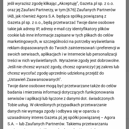
jeśli wyrazisz zgodę klikając „Akceptuję”, Gazeta.pl sp. z o.o.
oraz jej Zaufani Partnerzy, w tym [
676
] Zaufanych Partnerów
IAB, jak również Agora S.A. będąca spółką powiązaną z
Gazeta.pl sp. z o.o., będą przetwarzać Twoje dane osobowe
takie jak adresy IP, adresy e-mail czy identyfikatory plików
cookie lub inne informacje zapisane w tych plikach do celów
marketingowych, w szczególności na potrzeby wyświetlania
reklam dopasowanych do Twoich zainteresowań i preferencji w
swoich serwisach, aplikacjach i w Internecie lub personalizacji
treści w nich wyświetlanych. Wyrażenie zgody jest dobrowolne.
Jeśli nie chcesz wyrazić zgody, chcesz ograniczyć jej zakres lub
chcesz wycofać zgodę uprzednio udzieloną przejdź do
„Ustawień Zaawansowanych”.
MARAT SAFIN
Twoje dane osobowe mogą być przetwarzane także do celów
badania i mierzenia informacji dotyczących funkcjonowania
Dramatyczne wyznanie Rublowa. "Znalazłem
serwisów i aplikacji lub łączone z danymi dot. świadczonych
się na samym dnie"
Tobie usług. W określonych przypadkach przetwarzanie
15 MAJA 2026, 05:15
Jacek Hafka,
danych nie wymaga zgody i odbywa się w oparciu o
uzasadniony interes Gazeta.pl, jej spółki powiązanej – Agora
S.A. – lub Zaufanych Partnerów. Takiemu przetwarzaniu
"Czułem się, jakbym stracił 150 kg. Nie