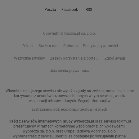
Poczta
Facebook
RSS
Copyright © Gazeta.pl sp. z o.o.
O Nas
Staże u nas
Reklama
Polityka prywatności
Wszystkie artykuły
Zasady korzystania z portalu
Zgłoś uwagi
Ustawienia prywatności
Właściciel niniejszego serwisu nie wyraża zgody na zwielokrotnianie ani inne
korzystanie z utworów rozpowszechnionych w tym serwisie, w celu
eksploracji tekstów i danych. Więcej informacji w
zastrzeżeniu dot. eksploracji tekstów i danych
Treści z
serwisów internetowych Grupy Wyborcza.pl
oraz serwisu tokfm.pl
prezentujemy w ramach komercyjnej współpracy z ich wydawcami:
Wyborcza sp. z o.o. oraz Grupą Radiową Agory sp. z o.o.
Wybrane treści z serwisu Sport.pl są dostępne po wykupieniu płatnej