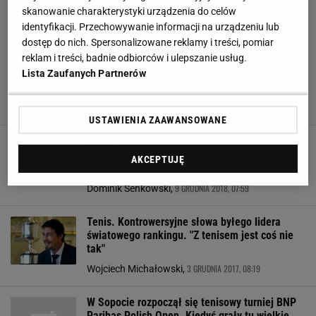
skanowanie charakterystyki urządzenia do celów
identyfikacji. Przechowywanie informacji na urządzeniu lub
dostęp do nich. Spersonalizowane reklamy i treści, pomiar
reklam i treści, badnie odbiorców i ulepszanie usług.
Lista Zaufanych Partnerów
USTAWIENIA ZAAWANSOWANE
Marat Safin łamał rakiety i serca, zarobił na
korcie miliony, był pupilem Putina. Teraz
AKCEPTUJĘ
samotnie przemierza świat
9 GRUDNIA 2018, 07:59
Dominik Senkowski,
Tenis. Kontrowersyjne słowa byłego lidera
światowego rankingu. "Z tenisem jest coś nie
tak"
3 GRUDNIA 2017, 08:19
Wojciech Michałowski,
W Sopocie rozpoczął się tenisowy turniej BNP
Paribas Polish Open. Kiedyś grały tu wielkie