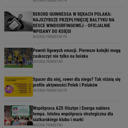
MATERIAŁ PROMOCYJNY PR
REKORD GUINNESSA W RĘKACH POLAKA:
NAJSZYBSZE PRZEPŁYNIĘCIĘ BAŁTYKU NA
DESCE WINDSURFINGOWEJ - OFICJALNIE
WPISANY DO KSIĘGI
MATERIAŁ PROMOCYJNY PR
Powrót ligowych emocji. Pierwsze kolejki mogą
zaskoczyć nie tylko na boisku
MATERIAŁ PROMOCYJNY
Spacer dla niej, rower dla niego? Tak różnią się
profile aktywności Polek i Polaków
MATERIAŁ PROMOCYJNY PR
Współpraca AZS Olsztyn i Energa nabiera
tempa. Istotna współpraca strategiczna dla
siatkarskiego klubu i marki
MATERIAŁ PROMOCYJNY