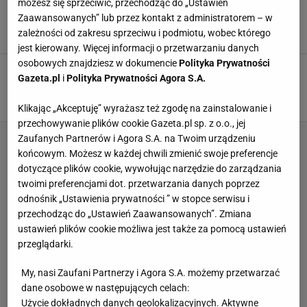
możesz się sprzeciwić, przechodząc do „Ustawień
pamiętam, ile litrów piwa wypiłem". Szczere
wyznanie legendy tenisa
Zaawansowanych” lub przez kontakt z administratorem – w
zależności od zakresu sprzeciwu i podmiotu, wobec którego
16 LIPCA 2020, 12:26
Dominik Senkowski,
jest kierowany. Więcej informacji o przetwarzaniu danych
osobowych znajdziesz w dokumencie
Polityka Prywatności
Marat Safin oszalał. "Spójrz, wszystko jest w
Gazeta.pl
i
Polityka Prywatności Agora S.A.
internecie. Będzie tak, jak mówię"
18 KWIETNIA 2020, 15:54
Dominik Senkowski,
Klikając „Akceptuję” wyrażasz też zgodę na zainstalowanie i
przechowywanie plików cookie Gazeta.pl sp. z o.o., jej
Zaufanych Partnerów i Agora S.A. na Twoim urządzeniu
końcowym. Możesz w każdej chwili zmienić swoje preferencje
dotyczące plików cookie, wywołując narzędzie do zarządzania
twoimi preferencjami dot. przetwarzania danych poprzez
odnośnik „Ustawienia prywatności ” w stopce serwisu i
przechodząc do „Ustawień Zaawansowanych”. Zmiana
ustawień plików cookie możliwa jest także za pomocą ustawień
przeglądarki.
My, nasi Zaufani Partnerzy i Agora S.A. możemy przetwarzać
dane osobowe w następujących celach:
Użycie dokładnych danych geolokalizacyjnych. Aktywne