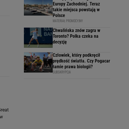
Europy Zachodniej. Teraz
takie miejsca powstają w
Polsce
MATERIAŁ PROMOCYJNY
Chwalińska znów zagra w
Toronto? Polka czeka na
decyzję
Człowiek, który podkręcił
prędkość światła. Czy Pogacar
łamie prawa biologii?
SUBSKRYPCJA
Great
 w