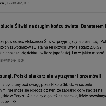
1 MARCA 2025, 14:51
wski,
ebiucie Śliwki na drugim końcu świata. Bohaterem 
że powiedzieć Aleksander Śliwka, przyjmujący reprezentacji Pols
pszych zawodników świata na tej pozycji. Były siatkarz ZAKSY
le doczekał się debiutu w lidze japońskiej. I to w jakim meczu!
LISTOPADA 2024, 16:00
sunął. Polski siatkarz nie wytrzymał i przemówił
nie był brany pod uwagę przez Nikolę Grbicia w sezonie
nym. Nie może się pogodzić z tym, że zabrakło go w kadrze na
ijskie w Paryżu. Ale nie było go też na szerokiej liście powołany
odów. - O...