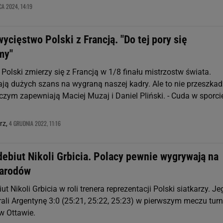
CA 2024, 14:19
ycięstwo Polski z Francją. "Do tej pory się
my"
Polski zmierzy się z Francją w 1/8 finału mistrzostw świata.
dają dużych szans na wygraną naszej kadry. Ale to nie przeszka
czym zapewniają Maciej Muzaj i Daniel Pliński. - Cuda w sporcie
4 GRUDNIA 2022, 11:16
rz,
ebiut Nikoli Grbicia. Polacy pewnie wygrywają na
Narodów
ut Nikoli Grbicia w roli trenera reprezentacji Polski siatkarzy. Je
ali Argentynę 3:0 (25:21, 25:22, 25:23) w pierwszym meczu turn
w Ottawie.