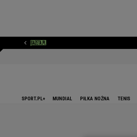
WIADOMOŚCI
NEXT
SPORT
PLOTEK
D
SPORT.PL+
MUNDIAL
PIŁKA NOŻNA
TENIS