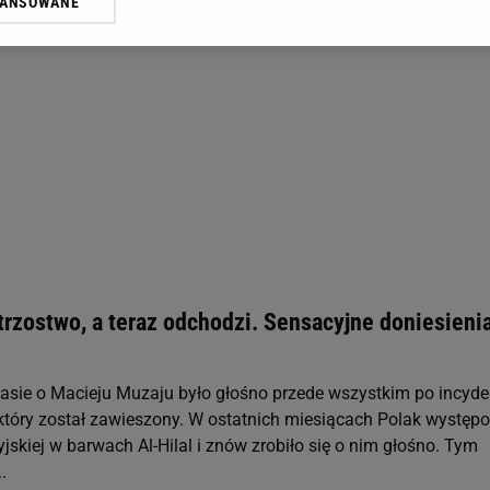
WANSOWANE
żasz też zgodę na zainstalowanie i przechowywanie plików cookie Gazeta.p
gora S.A. na Twoim urządzeniu końcowym. Możesz w każdej chwili zmien
 wywołując narzędzie do zarządzania twoimi preferencjami dot. przetw
ywatności ” w stopce serwisu i przechodząc do „Ustawień Zaawansowan
st także za pomocą ustawień przeglądarki.
rzy i Agora S.A. możemy przetwarzać dane osobowe w następujących cel
 geolokalizacyjnych. Aktywne skanowanie charakterystyki urządzenia do
 na urządzeniu lub dostęp do nich. Spersonalizowane reklamy i treści, p
zanie usług.
Lista Zaufanych Partnerów
trzostwo, a teraz odchodzi. Sensacyjne doniesieni
asie o Macieju Muzaju było głośno przede wszystkim po incyde
 który został zawieszony. W ostatnich miesiącach Polak występ
jskiej w barwach Al-Hilal i znów zrobiło się o nim głośno. Tym
.