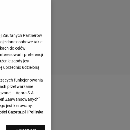
6
] Zaufanych Partnerów
woje dane osobowe takie
likach do celów
teresowań i preferencji
ażenie zgody jest
dę uprzednio udzieloną
yczących funkcjonowania
kach przetwarzanie
ązanej – Agora S.A. –
awień Zaawansowanych”
go jest kierowany.
ości Gazeta.pl
i
Polityka