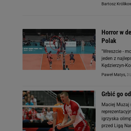
Bartosz Króliko
Horror w d
Polak
"Wreszcie - mo
jeden z najle
Kędzierzyn-Koź
3 
Paweł Matys,
Grbić go od
Maciej Muzaj 
reprezentacyj
igrzyska olimp
przed Ligą Nar