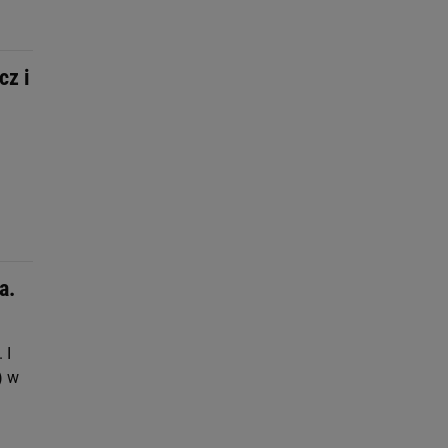
cz i
a.
 I
) w