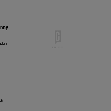
inny
ki i
ch