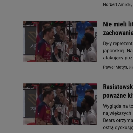
Norbert Amlicki,
Nie mieli l
zachowani
Były reprezent
japońskiej. Na
atakujący pozn
6 
Paweł Matys,
Rasistowsk
poważne kł
Wygląda na to,
największych 
Bears otrzyma
ostrą dyskusję 