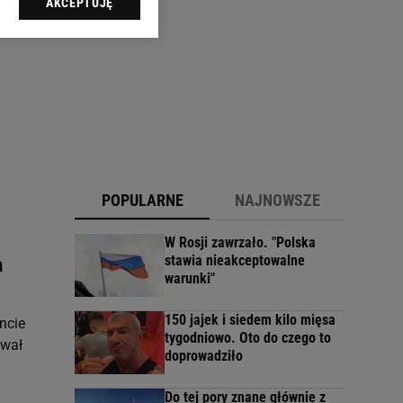
AKCEPTUJĘ
l sp. z o.o., jej
ić swoje preferencje
arzania danych poprzez
ych”. Zmiana ustawień
ach:
 celów identyfikacji.
omiar reklam i treści,
POPULARNE
NAJNOWSZE
W Rosji zawrzało. "Polska
stawia nieakceptowalne
a
warunki"
150 jajek i siedem kilo mięsa
ncie
tygodniowo. Oto do czego to
ował
doprowadziło
Do tej pory znane głównie z