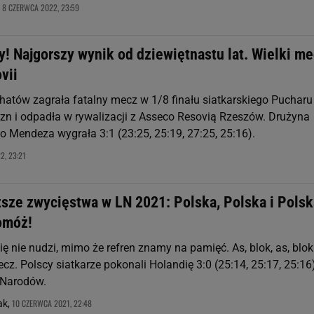
8 CZERWCA 2022, 23:59
,
! Najgorszy wynik od dziewiętnastu lat. Wielki me
vii
hatów zagrała fatalny mecz w 1/8 finału siatkarskiego Pucharu
zn i odpadła w rywalizacji z Asseco Resovią Rzeszów. Drużyna
o Mendeza wygrała 3:1 (23:25, 25:19, 27:25, 25:16).
2, 23:21
ższe zwycięstwa w LN 2021: Polska, Polska i Polsk
pomóż!
ię nie nudzi, mimo że refren znamy na pamięć. As, blok, as, blok.
z. Polscy siatkarze pokonali Holandię 3:0 (25:14, 25:17, 25:16
i Narodów.
10 CZERWCA 2021, 22:48
ak,