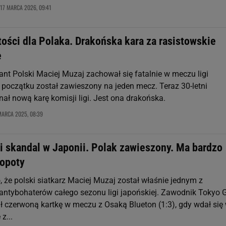
17 MARCA 2026, 09:41
itości dla Polaka. Drakońska kara za rasistowskie
e
ant Polski Maciej Muzaj zachował się fatalnie w meczu ligi
 początku został zawieszony na jeden mecz. Teraz 30-letni
ał nową karę komisji ligi. Jest ona drakońska.
MARCA 2025, 08:39
i skandal w Japonii. Polak zawieszony. Ma bardzo
opoty
 że polski siatkarz Maciej Muzaj został właśnie jednym z
antybohaterów całego sezonu ligi japońskiej. Zawodnik Tokyo 
ł czerwoną kartkę w meczu z Osaką Blueton (1:3), gdy wdał się
z...