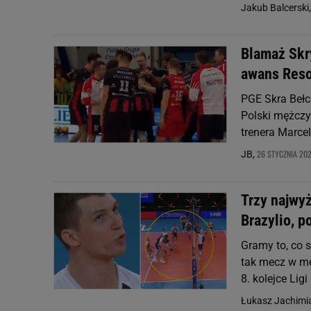
Jakub Balcerski
Blamaż Skry
awans Reso
PGE Skra Bełc
Polski mężczy
trenera Marcel
26 STYCZNIA 202
JB,
Trzy najwy
Brazylio, 
Gramy to, co s
tak mecz w mec
8. kolejce Lig
Łukasz Jachimi