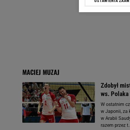
USTAWIENIA ZAA
Klikając „Akceptuję” wyra
Zaufanych Partnerów i A
dotyczące plików cookie,
odnośnik „Ustawienia pr
plików cookie możliwa je
My, nasi Zaufani Partne
Użycie dokładnych danych
Przechowywanie informacji
badnie odbiorców i uleps
MACIEJ MUZAJ
Zdobył mis
ws. Polaka
W ostatnim cz
w Japonii, za
w Arabii Saudy
razem przez t..