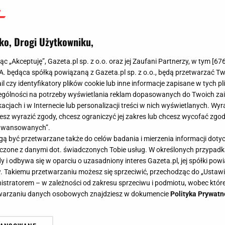
ko, Drogi Użytkowniku,
jąc „Akceptuję”, Gazeta.pl sp. z o.o. oraz jej Zaufani Partnerzy, w tym [
67
.A. będąca spółką powiązaną z Gazeta.pl sp. z o.o., będą przetwarzać T
ail czy identyfikatory plików cookie lub inne informacje zapisane w tych p
gólności na potrzeby wyświetlania reklam dopasowanych do Twoich zain
acjach i w Internecie lub personalizacji treści w nich wyświetlanych. Wyr
cesz wyrazić zgody, chcesz ograniczyć jej zakres lub chcesz wycofać zgo
aawansowanych”.
 być przetwarzane także do celów badania i mierzenia informacji dot
 łączone z danymi dot. świadczonych Tobie usług. W określonych przypad
i odbywa się w oparciu o uzasadniony interes Gazeta.pl, jej spółki powi
. Takiemu przetwarzaniu możesz się sprzeciwić, przechodząc do „Ust
nistratorem – w zależności od zakresu sprzeciwu i podmiotu, wobec które
etwarzaniu danych osobowych znajdziesz w dokumencie
Polityka Prywatn