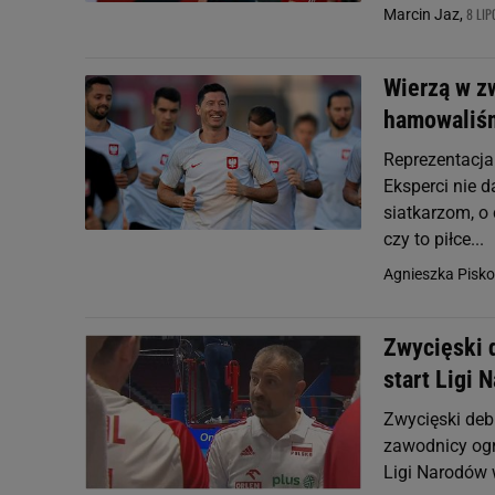
8 LIP
Marcin Jaz,
Wierzą w zw
hamowaliś
Reprezentacja 
Eksperci nie 
siatkarzom, o 
czy to piłce...
Agnieszka Pisko
Zwycięski d
start Ligi 
Zwycięski debi
zawodnicy ogr
Ligi Narodów 