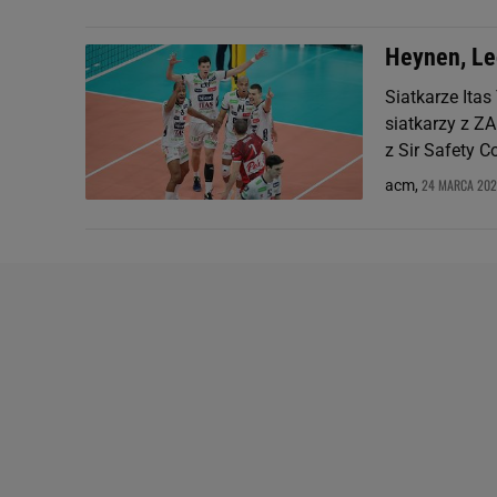
Heynen, Leo
Siatkarze Itas
siatkarzy z Z
z Sir Safety 
24 MARCA 2021
acm,