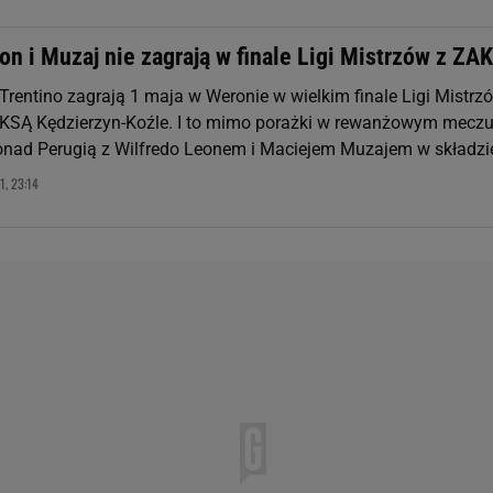
n i Muzaj nie zagrają w finale Ligi Mistrzów z ZA
 Trentino zagrają 1 maja w Weronie w wielkim finale Ligi Mistrz
AKSĄ Kędzierzyn-Koźle. I to mimo porażki w rewanżowym meczu
Conad Perugią z Wilfredo Leonem i Maciejem Muzajem w składzi
, 23:14