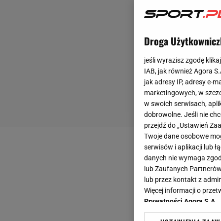
Droga Użytkownicz
jeśli wyrazisz zgodę klika
IAB, jak również Agora S
jak adresy IP, adresy e-m
marketingowych, w szcze
w swoich serwisach, aplik
dobrowolne. Jeśli nie ch
przejdź do „Ustawień Z
Twoje dane osobowe mogą
serwisów i aplikacji lub
danych nie wymaga zgody 
lub Zaufanych Partnerów
lub przez kontakt z admi
Więcej informacji o prz
Prywatności Agora S.A.