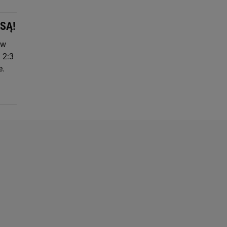
KSĄ!
ów
 2:3
e.