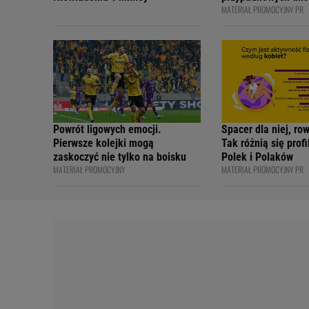
MATERIAŁ PROMOCYJNY PR
bezpiecznie - apelu
profesjonalni kiero
internetowi twórcy
Academy
Powrót ligowych emocji.
Spacer dla niej, ro
Pierwsze kolejki mogą
Tak różnią się prof
zaskoczyć nie tylko na boisku
Polek i Polaków
MATERIAŁ PROMOCYJNY
MATERIAŁ PROMOCYJNY PR