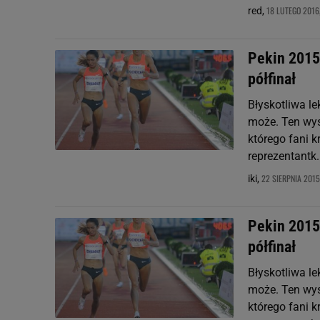
18 LUTEGO 2016,
red,
Pekin 2015.
półfinał
Błyskotliwa l
może. Ten wys
którego fani k
reprezentantk.
22 SIERPNIA 2015
iki,
Pekin 2015.
półfinał
Błyskotliwa l
może. Ten wys
którego fani k