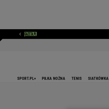
WIADOMOŚCI
NEXT
SPORT
PLOTEK
D
SPORT.PL+
PIŁKA NOŻNA
TENIS
SIATKÓWKA