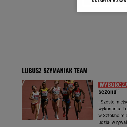
USTAWIENIA ZAA
Klikając „Akceptuję” wyra
Zaufanych Partnerów i A
dotyczące plików cookie,
odnośnik „Ustawienia pr
plików cookie możliwa je
My, nasi Zaufani Partne
Użycie dokładnych danych
Przechowywanie informacji
badnie odbiorców i uleps
LUBUSZ SZYMANIAK TEAM
sezonu"
- Szóste miej
wykonaniu. To
w Sztokholmie
udział w rywali