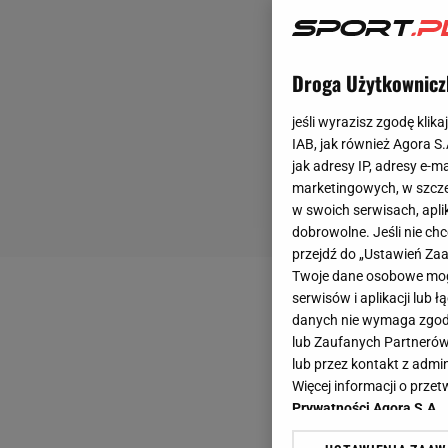
Droga Użytkownicz
jeśli wyrazisz zgodę klika
IAB, jak również Agora S
jak adresy IP, adresy e-m
marketingowych, w szcze
w swoich serwisach, aplik
dobrowolne. Jeśli nie ch
przejdź do „Ustawień Z
Twoje dane osobowe mogą
serwisów i aplikacji lub
danych nie wymaga zgody 
lub Zaufanych Partnerów
lub przez kontakt z admi
Więcej informacji o prz
Prywatności Agora S.A.