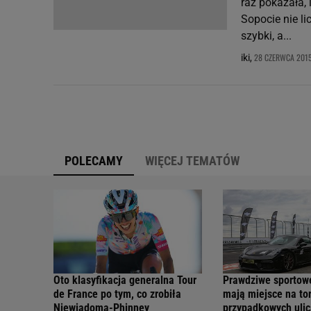
raz pokazała, 
Sopocie nie l
szybki, a...
28 CZERWCA 2015
iki,
POLECAMY
WIĘCEJ TEMATÓW
Oto klasyfikacja generalna Tour
Prawdziwe sportow
de France po tym, co zrobiła
mają miejsce na tor
Niewiadoma-Phinney
przypadkowych ulic