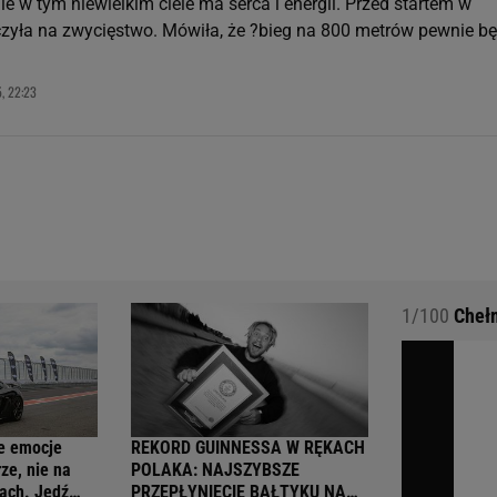
ile w tym niewielkim ciele ma serca i energii. Przed startem w
iczyła na zwycięstwo. Mówiła, że ?bieg na 800 metrów pewnie bę
, 22:23
1/100
Chełm
e emocje
REKORD GUINNESSA W RĘKACH
ze, nie na
POLAKA: NAJSZYBSZE
ach. Jedź
PRZEPŁYNIĘCIĘ BAŁTYKU NA