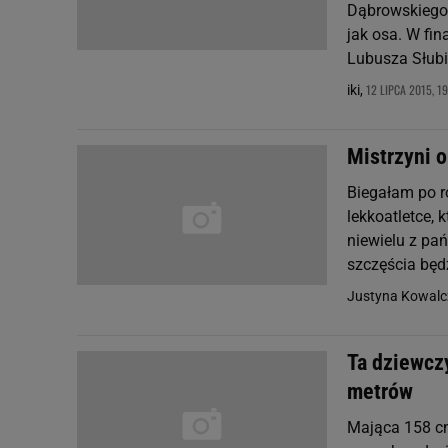
Dąbrowskiego" 
jak osa. W fi
Lubusza Słubic
12 LIPCA 2015, 19
iki,
Mistrzyni o
Biegałam po r
lekkoatletce, 
niewielu z pań
szczęścia będ
Justyna Kowalc
Ta dziewcz
metrów
Mająca 158 cm