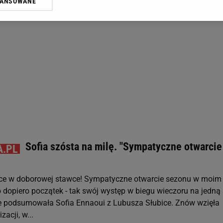
WANSOWANE
żasz też zgodę na zainstalowanie i przechowywanie plików cookie Gazeta.p
gora S.A. na Twoim urządzeniu końcowym. Możesz w każdej chwili zmien
 wywołując narzędzie do zarządzania twoimi preferencjami dot. przetw
ywatności ” w stopce serwisu i przechodząc do „Ustawień Zaawansowan
st także za pomocą ustawień przeglądarki.
rzy i Agora S.A. możemy przetwarzać dane osobowe w następujących cel
 geolokalizacyjnych. Aktywne skanowanie charakterystyki urządzenia do
 na urządzeniu lub dostęp do nich. Spersonalizowane reklamy i treści, p
zanie usług.
Lista Zaufanych Partnerów
Sofia szósta na milę. "Sympatyczne otwarcie
sce w doborowej stawce! Sympatyczne otwarcie sezonu w moim
 dopiero początek - tak swój występ w biegu wieczoru na jedną 
 podsumowała Sofia Ennaoui z Lubusza Słubice. Znów wzięła
zacji, w...