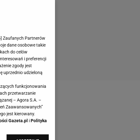
6
] Zaufanych Partnerów
woje dane osobowe takie
likach do celów
teresowań i preferencji
ażenie zgody jest
dę uprzednio udzieloną
yczących funkcjonowania
kach przetwarzanie
ązanej – Agora S.A. –
awień Zaawansowanych”
go jest kierowany.
ości Gazeta.pl
i
Polityka