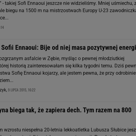
- takiej Sofi Ennaoui jeszcze nie widzieliśmy. Mniej uśmiechu, 
nale biegu na 1500 m na mistrzostwach Europy U-23 zawodniczk
e...
:14
 Sofii Ennaoui: Bije od niej masa pozytywnej energi
ozgrzanym asfalcie w Zębie, myśląc o pewnej młodziutkiej
której historią zainteresowałam się kilka tygodni temu. Dziś pew
stwa Sofię Ennaoui kojarzy, ale jestem pewna, że przy odrobinie
ziem...
9 LIPCA 2015, 16:22
zyk,
yna biega tak, że zapiera dech. Tym razem na 800
 wzrostu niespełna 20-letnia lekkoatletka Lubusza Słubice jes