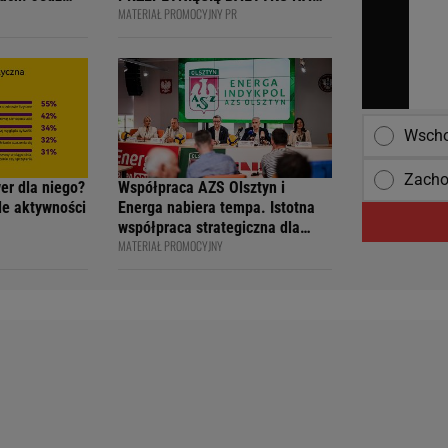
MATERIAŁ PROMOCYJNY PR
ją
DESCE WINDSURFINGOWEJ -
wcy i
OFICJALNIE WPISANY DO
 na 4F Racing
KSIĘGI
Wscho
Zacho
wer dla niego?
Współpraca AZS Olsztyn i
ile aktywności
Energa nabiera tempa. Istotna
współpraca strategiczna dla
MATERIAŁ PROMOCYJNY
siatkarskiego klubu i marki