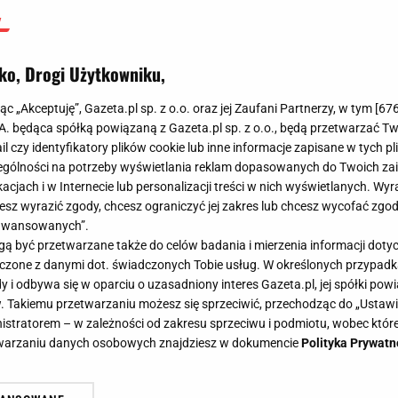
ko, Drogi Użytkowniku,
jąc „Akceptuję”, Gazeta.pl sp. z o.o. oraz jej Zaufani Partnerzy, w tym [
67
.A. będąca spółką powiązaną z Gazeta.pl sp. z o.o., będą przetwarzać T
ail czy identyfikatory plików cookie lub inne informacje zapisane w tych p
gólności na potrzeby wyświetlania reklam dopasowanych do Twoich zain
acjach i w Internecie lub personalizacji treści w nich wyświetlanych. Wyr
cesz wyrazić zgody, chcesz ograniczyć jej zakres lub chcesz wycofać zgo
aawansowanych”.
 być przetwarzane także do celów badania i mierzenia informacji dot
 łączone z danymi dot. świadczonych Tobie usług. W określonych przypad
i odbywa się w oparciu o uzasadniony interes Gazeta.pl, jej spółki powi
. Takiemu przetwarzaniu możesz się sprzeciwić, przechodząc do „Ust
nistratorem – w zależności od zakresu sprzeciwu i podmiotu, wobec które
etwarzaniu danych osobowych znajdziesz w dokumencie
Polityka Prywatn