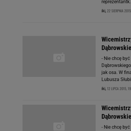
reprezentantk.
22 SIERPNIA 2015
iki,
Wicemistrzy
Dąbrowskie
- Nie chcę by
Dąbrowskiego" 
jak osa. W fi
Lubusza Słubic
12 LIPCA 2015, 19
iki,
Wicemistrzy
Dąbrowskie
- Nie chcę by