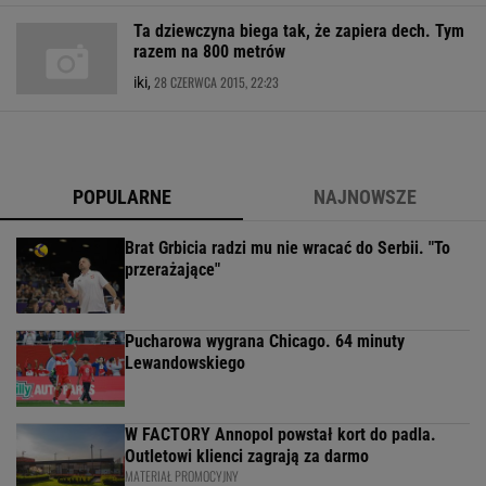
Ta dziewczyna biega tak, że zapiera dech. Tym
razem na 800 metrów
28 CZERWCA 2015, 22:23
iki,
POPULARNE
NAJNOWSZE
Brat Grbicia radzi mu nie wracać do Serbii. "To
przerażające"
Pucharowa wygrana Chicago. 64 minuty
Lewandowskiego
W FACTORY Annopol powstał kort do padla.
Outletowi klienci zagrają za darmo
MATERIAŁ PROMOCYJNY