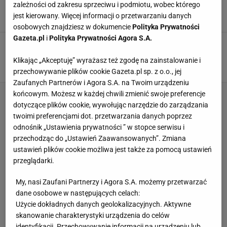
być", na razie jest półfinał
zależności od zakresu sprzeciwu i podmiotu, wobec którego
jest kierowany. Więcej informacji o przetwarzaniu danych
22 SIERPNIA 2015, 12:29
iki,
osobowych znajdziesz w dokumencie
Polityka Prywatności
Gazeta.pl
i
Polityka Prywatności Agora S.A.
Pekin 2015. Sofia wśród gwiazd. "Finał musi
być", na razie jest półfinał
Klikając „Akceptuję” wyrażasz też zgodę na zainstalowanie i
22 SIERPNIA 2015, 12:13
iki,
przechowywanie plików cookie Gazeta.pl sp. z o.o., jej
Zaufanych Partnerów i Agora S.A. na Twoim urządzeniu
końcowym. Możesz w każdej chwili zmienić swoje preferencje
dotyczące plików cookie, wywołując narzędzie do zarządzania
twoimi preferencjami dot. przetwarzania danych poprzez
odnośnik „Ustawienia prywatności ” w stopce serwisu i
przechodząc do „Ustawień Zaawansowanych”. Zmiana
ustawień plików cookie możliwa jest także za pomocą ustawień
przeglądarki.
My, nasi Zaufani Partnerzy i Agora S.A. możemy przetwarzać
dane osobowe w następujących celach:
Użycie dokładnych danych geolokalizacyjnych. Aktywne
skanowanie charakterystyki urządzenia do celów
identyfikacji. Przechowywanie informacji na urządzeniu lub