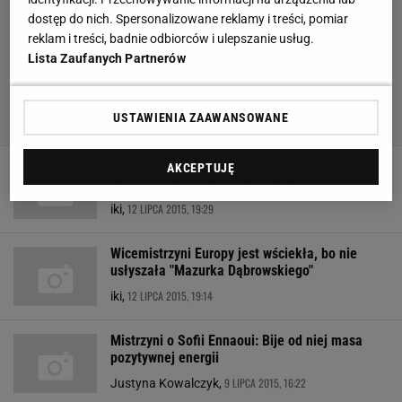
dostęp do nich. Spersonalizowane reklamy i treści, pomiar
reklam i treści, badnie odbiorców i ulepszanie usług.
Lista Zaufanych Partnerów
USTAWIENIA ZAAWANSOWANE
Wicemistrzyni Europy jest wściekła, bo nie
AKCEPTUJĘ
usłyszała "Mazurka Dąbrowskiego"
12 LIPCA 2015, 19:29
iki,
Wicemistrzyni Europy jest wściekła, bo nie
usłyszała "Mazurka Dąbrowskiego"
12 LIPCA 2015, 19:14
iki,
Mistrzyni o Sofii Ennaoui: Bije od niej masa
pozytywnej energii
9 LIPCA 2015, 16:22
Justyna Kowalczyk,