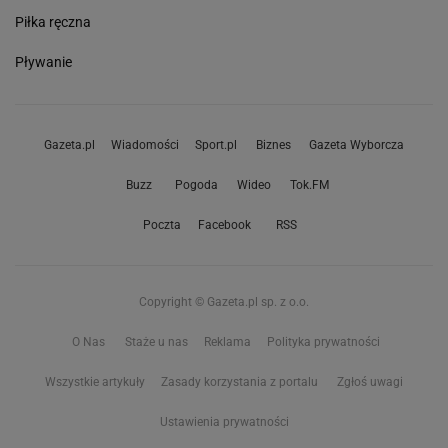
Piłka ręczna
Pływanie
Gazeta.pl
Wiadomości
Sport.pl
Biznes
Gazeta Wyborcza
Buzz
Pogoda
Wideo
Tok.FM
Poczta
Facebook
RSS
Copyright © Gazeta.pl sp. z o.o.
O Nas
Staże u nas
Reklama
Polityka prywatności
Wszystkie artykuły
Zasady korzystania z portalu
Zgłoś uwagi
Ustawienia prywatności