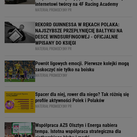
internetowi twórcy na 4F Racing Academy
MATERIAŁ PROMOCYJNY PR
REKORD GUINNESSA W RĘKACH POLAKA:
NAJSZYBSZE PRZEPŁYNIĘCIĘ BAŁTYKU NA
DESCE WINDSURFINGOWEJ - OFICJALNIE
WPISANY DO KSIĘGI
MATERIAŁ PROMOCYJNY PR
Powrót ligowych emocji. Pierwsze kolejki mogą
zaskoczyć nie tylko na boisku
MATERIAŁ PROMOCYJNY
Spacer dla niej, rower dla niego? Tak różnią się
profile aktywności Polek i Polaków
MATERIAŁ PROMOCYJNY PR
Współpraca AZS Olsztyn i Energa nabiera
tempa. Istotna współpraca strategiczna dla