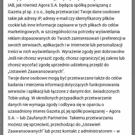
IAB, jak również Agora S.A. będąca spółką powiązaną z
Gazeta.pl sp. z o.o., będą przetwarzać Twoje dane osobowe
takie jak adresy IP, adresy e-mail czy identyfikatory plików
cookie lub inne informacje zapisane w tych plikach do celów
marketingowych, w szczególności na potrzeby wyświetlania
reklam dopasowanych do Twoich zainteresowań i preferencji w
swoich serwisach, aplikacjach i w Internecie lub personalizacji
treści w nich wyświetlanych. Wyrażenie zgody jest dobrowolne.
Jeśli nie chcesz wyrazić zgody, chcesz ograniczyć jej zakres lub
chcesz wycofać zgodę uprzednio udzieloną przejdź do
„Ustawień Zaawansowanych”.
Twoje dane osobowe mogą być przetwarzane także do celów
badania i mierzenia informacji dotyczących funkcjonowania
LUBUSZ SŁUBICE
serwisów i aplikacji lub łączone z danymi dot. świadczonych
Tobie usług. W określonych przypadkach przetwarzanie
Sofia szósta na milę.
danych nie wymaga zgody i odbywa się w oparciu o
"Sympatyczne otwarcie sezonu"
uzasadniony interes Gazeta.pl, jej spółki powiązanej – Agora
18 LUTEGO 2016, 11:05
red,
S.A. – lub Zaufanych Partnerów. Takiemu przetwarzaniu
możesz się sprzeciwić, przechodząc do „Ustawień
Pekin 2015. Sofia wśród gwiazd. "Finał musi
Zaawansowanych” lub przez kontakt z administratorem – w