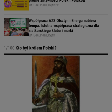
profile aktywności Polek i Polaków
MATERIAŁ PROMOCYJNY PR
Współpraca AZS Olsztyn i Energa nabiera
tempa. Istotna współpraca strategiczna dla
siatkarskiego klubu i marki
MATERIAŁ PROMOCYJNY
1/100
Kto był królem Polski?