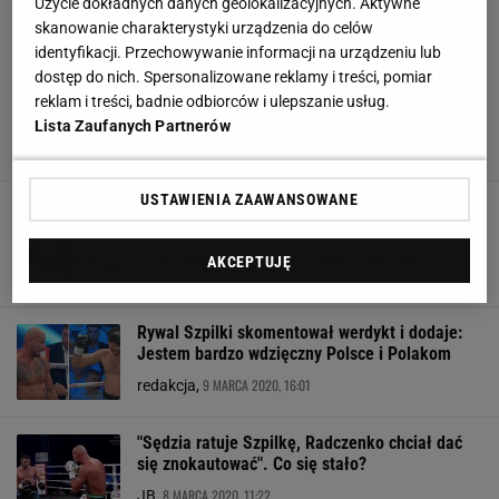
Użycie dokładnych danych geolokalizacyjnych. Aktywne
skanowanie charakterystyki urządzenia do celów
identyfikacji. Przechowywanie informacji na urządzeniu lub
dostęp do nich. Spersonalizowane reklamy i treści, pomiar
reklam i treści, badnie odbiorców i ulepszanie usług.
Lista Zaufanych Partnerów
USTAWIENIA ZAAWANSOWANE
Jest nowy sponsor tytularny VIVE Kielce! Nowa
nazwa wzbudziła kontrowersje
JB, informacja prasowa Łomża Vive Kielce,
AKCEPTUJĘ
13 SIERPNIA 2020, 13:58
Rywal Szpilki skomentował werdykt i dodaje:
Jestem bardzo wdzięczny Polsce i Polakom
9 MARCA 2020, 16:01
redakcja,
"Sędzia ratuje Szpilkę, Radczenko chciał dać
się znokautować". Co się stało?
8 MARCA 2020, 11:22
JB,