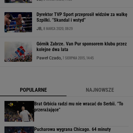
Dyrektor TVP Sport przeprosił widzów za walkę
Szpilki. "Skandal i wstyd"
8 MARCA 2020, 08:29
JB,
Górnik Zabrze. Van Pur sponsorem klubu przez
kolejne dwa lata
7 SIERPNIA 2015, 14:45
Paweł Czado,
POPULARNE
NAJNOWSZE
Brat Grbicia radzi mu nie wracać do Serbii. "To
przerażające"
Pucharowa wygrana Chicago. 64 minuty