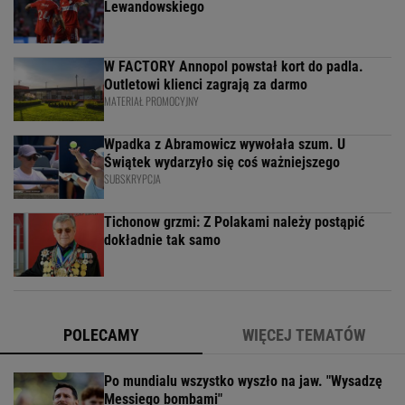
Lewandowskiego
W FACTORY Annopol powstał kort do padla.
Outletowi klienci zagrają za darmo
MATERIAŁ PROMOCYJNY
Wpadka z Abramowicz wywołała szum. U
Świątek wydarzyło się coś ważniejszego
SUBSKRYPCJA
Tichonow grzmi: Z Polakami należy postąpić
dokładnie tak samo
POLECAMY
WIĘCEJ TEMATÓW
Po mundialu wszystko wyszło na jaw. "Wysadzę
Messiego bombami"