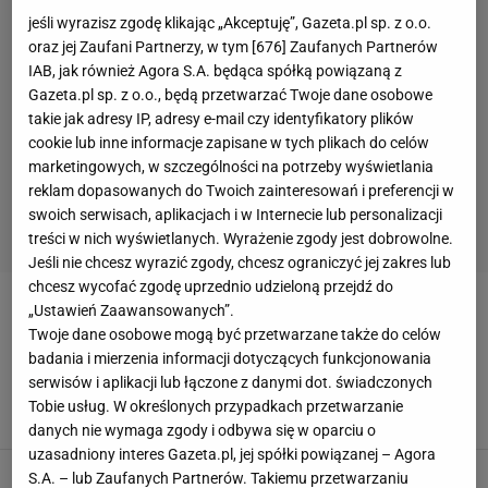
jeśli wyrazisz zgodę klikając „Akceptuję”, Gazeta.pl sp. z o.o.
oraz jej Zaufani Partnerzy, w tym [
676
] Zaufanych Partnerów
IAB, jak również Agora S.A. będąca spółką powiązaną z
Gazeta.pl sp. z o.o., będą przetwarzać Twoje dane osobowe
takie jak adresy IP, adresy e-mail czy identyfikatory plików
cookie lub inne informacje zapisane w tych plikach do celów
marketingowych, w szczególności na potrzeby wyświetlania
reklam dopasowanych do Twoich zainteresowań i preferencji w
swoich serwisach, aplikacjach i w Internecie lub personalizacji
treści w nich wyświetlanych. Wyrażenie zgody jest dobrowolne.
Jeśli nie chcesz wyrazić zgody, chcesz ograniczyć jej zakres lub
chcesz wycofać zgodę uprzednio udzieloną przejdź do
„Ustawień Zaawansowanych”.
ŁOMŻA
Twoje dane osobowe mogą być przetwarzane także do celów
badania i mierzenia informacji dotyczących funkcjonowania
Sukces Barlinka Industrii Kielce. Wielki powrót.
serwisów i aplikacji lub łączone z danymi dot. świadczonych
"Zawsze się lubiliśmy"
Tobie usług. W określonych przypadkach przetwarzanie
25 MAJA 2023, 07:31
Hubert Rybkowski,
danych nie wymaga zgody i odbywa się w oparciu o
uzasadniony interes Gazeta.pl, jej spółki powiązanej – Agora
Pierwszy mecz z Czechami już za nami. Cenne
S.A. – lub Zaufanych Partnerów. Takiemu przetwarzaniu