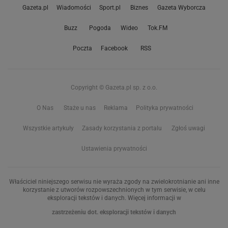
Gazeta.pl
Wiadomości
Sport.pl
Biznes
Gazeta Wyborcza
Buzz
Pogoda
Wideo
Tok.FM
Poczta
Facebook
RSS
Copyright © Gazeta.pl sp. z o.o.
O Nas
Staże u nas
Reklama
Polityka prywatności
Wszystkie artykuły
Zasady korzystania z portalu
Zgłoś uwagi
Ustawienia prywatności
Właściciel niniejszego serwisu nie wyraża zgody na zwielokrotnianie ani inne
korzystanie z utworów rozpowszechnionych w tym serwisie, w celu
eksploracji tekstów i danych. Więcej informacji w
zastrzeżeniu dot. eksploracji tekstów i danych