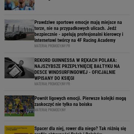
Prawdziwe sportowe emocje mają miejsce na
torze, nie na przypadkowych ulicach. Jedź
bezpiecznie - apelują profesjonalni kierowcy i
internetowi twórcy na 4F Racing Academy
MATERIAŁ PROMOCYJNY PR
REKORD GUINNESSA W RĘKACH POLAKA:
NAJSZYBSZE PRZEPŁYNIĘCIĘ BAŁTYKU NA
DESCE WINDSURFINGOWEJ - OFICJALNIE
WPISANY DO KSIĘGI
MATERIAŁ PROMOCYJNY PR
Powrót ligowych emocji. Pierwsze kolejki mogą
zaskoczyć nie tylko na boisku
MATERIAŁ PROMOCYJNY
Spacer dla niej, rower dla niego? Tak różnią się