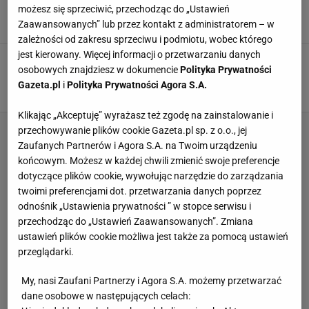
zwycięstwo z mocnym rywalem
możesz się sprzeciwić, przechodząc do „Ustawień
Zaawansowanych” lub przez kontakt z administratorem – w
SUBSKRYPCJA
zależności od zakresu sprzeciwu i podmiotu, wobec którego
jest kierowany. Więcej informacji o przetwarzaniu danych
Trwają poszukiwania 17-letniego piłkarza.
osobowych znajdziesz w dokumencie
Polityka Prywatności
Zaangażowanych ponad 100 osób
Gazeta.pl
i
Polityka Prywatności Agora S.A.
7 STYCZNIA 2022, 12:25
patfab,
Klikając „Akceptuję” wyrażasz też zgodę na zainstalowanie i
przechowywanie plików cookie Gazeta.pl sp. z o.o., jej
Zaufanych Partnerów i Agora S.A. na Twoim urządzeniu
końcowym. Możesz w każdej chwili zmienić swoje preferencje
dotyczące plików cookie, wywołując narzędzie do zarządzania
twoimi preferencjami dot. przetwarzania danych poprzez
odnośnik „Ustawienia prywatności ” w stopce serwisu i
przechodząc do „Ustawień Zaawansowanych”. Zmiana
ustawień plików cookie możliwa jest także za pomocą ustawień
przeglądarki.
My, nasi Zaufani Partnerzy i Agora S.A. możemy przetwarzać
dane osobowe w następujących celach: