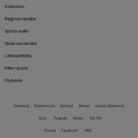
Kolarstwo
Biegi narciarskie
Sporty walki
Skoki narciarskie
Lekkoatletyka
Piłka ręczna
Pływanie
Gazeta.pl
Wiadomości
Sport.pl
Biznes
Gazeta Wyborcza
Buzz
Pogoda
Wideo
Tok.FM
Poczta
Facebook
RSS