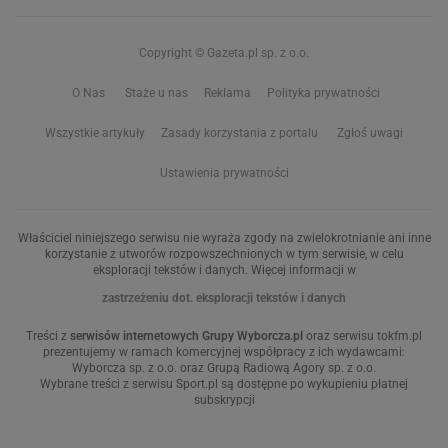
Copyright © Gazeta.pl sp. z o.o.
O Nas
Staże u nas
Reklama
Polityka prywatności
Wszystkie artykuły
Zasady korzystania z portalu
Zgłoś uwagi
Ustawienia prywatności
Właściciel niniejszego serwisu nie wyraża zgody na zwielokrotnianie ani inne
korzystanie z utworów rozpowszechnionych w tym serwisie, w celu
eksploracji tekstów i danych. Więcej informacji w
zastrzeżeniu dot. eksploracji tekstów i danych
Treści z
serwisów internetowych Grupy Wyborcza.pl
oraz serwisu tokfm.pl
prezentujemy w ramach komercyjnej współpracy z ich wydawcami:
Wyborcza sp. z o.o. oraz Grupą Radiową Agory sp. z o.o.
Wybrane treści z serwisu Sport.pl są dostępne po wykupieniu płatnej
subskrypcji