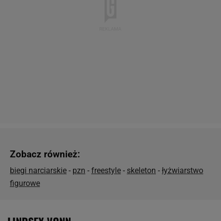
Zobacz również:
biegi narciarskie
-
pzn
-
freestyle
-
skeleton
-
łyżwiarstwo
figurowe