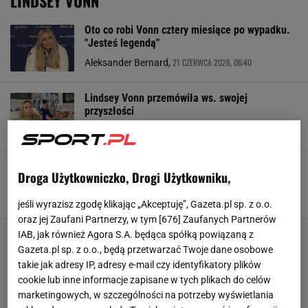
LINDSEY VONN
Oto co robi Vonn cztery miesiące po wypadku.
"Jesteś legendą"
21 CZERWCA 2026, 06:40
Aleksander Bernard,
Lindsey Vonn przemówiła ws. swojej
przyszłości
2 MAJA 2026, 07:11
Bartosz Naus,
Lindsey Vonn zaskakuje po koszmarnym
Droga Użytkowniczko, Drogi Użytkowniku,
wypadku. Już podjęła decyzję
9 KWIETNIA 2026, 12:44
Norbert Amlicki,
jeśli wyrazisz zgodę klikając „Akceptuję”, Gazeta.pl sp. z o.o.
oraz jej Zaufani Partnerzy, w tym [
676
] Zaufanych Partnerów
IAB, jak również Agora S.A. będąca spółką powiązaną z
Gazeta.pl sp. z o.o., będą przetwarzać Twoje dane osobowe
takie jak adresy IP, adresy e-mail czy identyfikatory plików
cookie lub inne informacje zapisane w tych plikach do celów
marketingowych, w szczególności na potrzeby wyświetlania