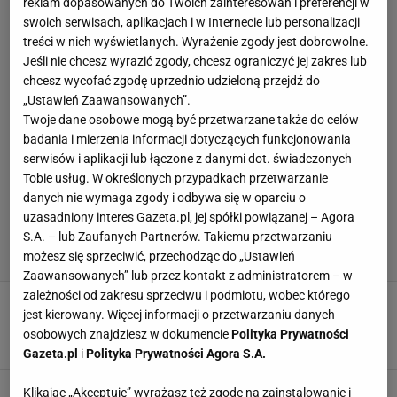
reklam dopasowanych do Twoich zainteresowań i preferencji w
swoich serwisach, aplikacjach i w Internecie lub personalizacji
treści w nich wyświetlanych. Wyrażenie zgody jest dobrowolne.
Jeśli nie chcesz wyrazić zgody, chcesz ograniczyć jej zakres lub
chcesz wycofać zgodę uprzednio udzieloną przejdź do
„Ustawień Zaawansowanych”.
Twoje dane osobowe mogą być przetwarzane także do celów
badania i mierzenia informacji dotyczących funkcjonowania
serwisów i aplikacji lub łączone z danymi dot. świadczonych
Tobie usług. W określonych przypadkach przetwarzanie
danych nie wymaga zgody i odbywa się w oparciu o
uzasadniony interes Gazeta.pl, jej spółki powiązanej – Agora
S.A. – lub Zaufanych Partnerów. Takiemu przetwarzaniu
możesz się sprzeciwić, przechodząc do „Ustawień
Zaawansowanych” lub przez kontakt z administratorem – w
zależności od zakresu sprzeciwu i podmiotu, wobec którego
Lindsey Vonn nie wytrzymała. "Nikt nie
jest kierowany. Więcej informacji o przetwarzaniu danych
pamięta"
osobowych znajdziesz w dokumencie
Polityka Prywatności
26 MARCA 2026, 18:48
Dominik Stachowiak,
Gazeta.pl
i
Polityka Prywatności Agora S.A.
Vonn nie wytrzymała. Zabrała głos ws.
Klikając „Akceptuję” wyrażasz też zgodę na zainstalowanie i