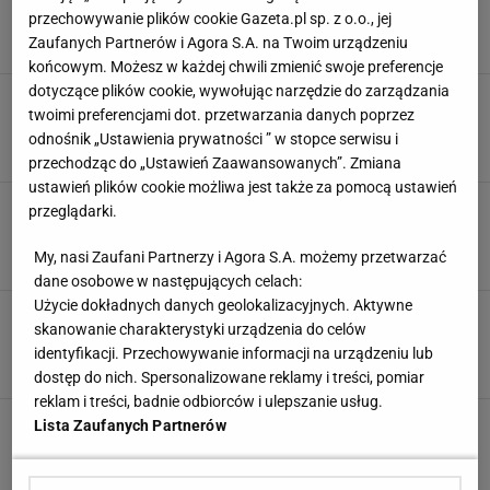
powrotu. "Nie potrzebuję pozwolenia"
przechowywanie plików cookie Gazeta.pl sp. z o.o., jej
16 MARCA 2026, 12:30
Zaufanych Partnerów i Agora S.A. na Twoim urządzeniu
Błażej Winter,
końcowym. Możesz w każdej chwili zmienić swoje preferencje
dotyczące plików cookie, wywołując narzędzie do zarządzania
Pierwsze takie nagranie Vonn po
twoimi preferencjami dot. przetwarzania danych poprzez
makabrycznym upadku na igrzyskach
odnośnik „Ustawienia prywatności ” w stopce serwisu i
6 MARCA 2026, 20:53
Błażej Winter,
przechodząc do „Ustawień Zaawansowanych”. Zmiana
ustawień plików cookie możliwa jest także za pomocą ustawień
Uderza w Vonn po tym, co zrobiła. "Nie jest
przeglądarki.
dobrym wzorem"
My, nasi Zaufani Partnerzy i Agora S.A. możemy przetwarzać
25 LUTEGO 2026, 20:06
Jacek Hafka,
dane osobowe w następujących celach:
Użycie dokładnych danych geolokalizacyjnych. Aktywne
Ronaldo usłyszał wyznanie Vonn i natychmiast
skanowanie charakterystyki urządzenia do celów
zareagował. "Walcz"
identyfikacji. Przechowywanie informacji na urządzeniu lub
23 LUTEGO 2026, 23:23
Norbert Amlicki,
dostęp do nich. Spersonalizowane reklamy i treści, pomiar
reklam i treści, badnie odbiorców i ulepszanie usług.
Lindsey Vonn nie wytrzymała. Mocny wpis
Lista Zaufanych Partnerów
niesie się po sieci
23 LUTEGO 2026, 10:42
Hubert Rybkowski,