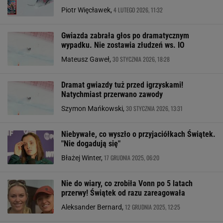
4 LUTEGO 2026, 11:32
Piotr Więcławek,
Gwiazda zabrała głos po dramatycznym
wypadku. Nie zostawia złudzeń ws. IO
30 STYCZNIA 2026, 18:28
Mateusz Gaweł,
Dramat gwiazdy tuż przed igrzyskami!
Natychmiast przerwano zawody
30 STYCZNIA 2026, 13:31
Szymon Mańkowski,
Niebywałe, co wyszło o przyjaciółkach Świątek.
"Nie dogadują się"
17 GRUDNIA 2025, 06:20
Błażej Winter,
Nie do wiary, co zrobiła Vonn po 5 latach
przerwy! Świątek od razu zareagowała
12 GRUDNIA 2025, 12:25
Aleksander Bernard,