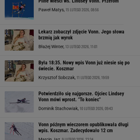
Pilne wieści ws. Lindsey Vonn. Przełom
15 LUTEGO 2026, 08:56
Paweł Matys,
Lekarz zobaczył zdjęcie Vonn. Jego słowa
brzmią jak wyrok
13 LUTEGO 2026, 11:01
Błażej Winter,
Była 18:35. Nowy wpis Vonn już niesie się po
świecie. Koszmar
11 LUTEGO 2026, 19:59
Krzysztof Sobczak,
Potwierdziło się najgorsze. Ojciec Lindsey
Vonn mówi wprost. "To koniec"
10 LUTEGO 2026, 09:43
Dominik Stachowiak,
Vonn późnym wieczorem opublikowała długi
wpis. Koszmar. Zadecydowało 12 cm
9 LUTEGO 2026, 23:34
Marcin Jaz,