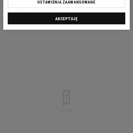
USTAWIENIA ZAAWANSOWANE
Vonn przeszła piątą operację i pokazała to
zdjęcie. Szok
AKCEPTUJĘ
21 LUTEGO 2026, 09:58
Paweł Matys,