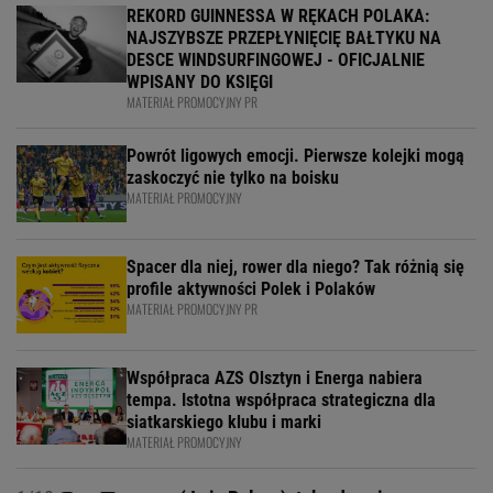
REKORD GUINNESSA W RĘKACH POLAKA:
NAJSZYBSZE PRZEPŁYNIĘCIĘ BAŁTYKU NA
DESCE WINDSURFINGOWEJ - OFICJALNIE
WPISANY DO KSIĘGI
MATERIAŁ PROMOCYJNY PR
Powrót ligowych emocji. Pierwsze kolejki mogą
zaskoczyć nie tylko na boisku
MATERIAŁ PROMOCYJNY
Spacer dla niej, rower dla niego? Tak różnią się
profile aktywności Polek i Polaków
MATERIAŁ PROMOCYJNY PR
Współpraca AZS Olsztyn i Energa nabiera
tempa. Istotna współpraca strategiczna dla
siatkarskiego klubu i marki
MATERIAŁ PROMOCYJNY