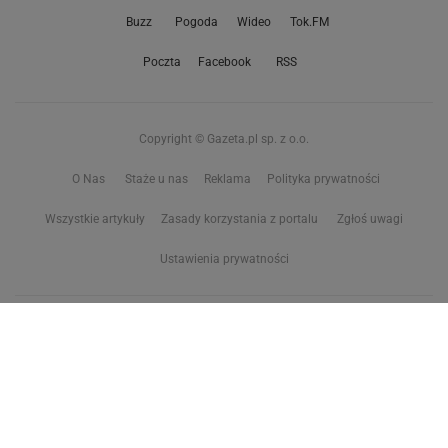
Buzz
Pogoda
Wideo
Tok.FM
Poczta
Facebook
RSS
Copyright © Gazeta.pl sp. z o.o.
O Nas
Staże u nas
Reklama
Polityka prywatności
Wszystkie artykuły
Zasady korzystania z portalu
Zgłoś uwagi
Ustawienia prywatności
Właściciel niniejszego serwisu nie wyraża zgody na zwielokrotnianie ani inne
korzystanie z utworów rozpowszechnionych w tym serwisie, w celu
eksploracji tekstów i danych. Więcej informacji w
zastrzeżeniu dot. eksploracji tekstów i danych
Treści z
serwisów internetowych Grupy Wyborcza.pl
oraz serwisu tokfm.pl
prezentujemy w ramach komercyjnej współpracy z ich wydawcami: