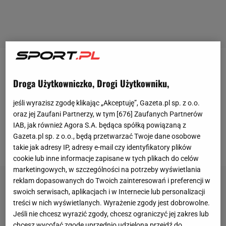
Przed tygodniem
Ewa Swoboda
zwróciła się z
Droga Użytkowniczko, Drogi Użytkowniku,
niecodzienną prośbą do swoich fanów za
pośrednictwem mediów społecznościowych.
Polska
jeśli wyrazisz zgodę klikając „Akceptuję”, Gazeta.pl sp. z o.o.
lekkoatletka poprosiła, by obserwujący jej kanał
oraz jej Zaufani Partnerzy, w tym [
676
] Zaufanych Partnerów
IAB, jak również Agora S.A. będąca spółką powiązaną z
zgłaszali konto na Facebooku, które prowadzone
Gazeta.pl sp. z o.o., będą przetwarzać Twoje dane osobowe
jest przez oszusta.
takie jak adresy IP, adresy e-mail czy identyfikatory plików
cookie lub inne informacje zapisane w tych plikach do celów
marketingowych, w szczególności na potrzeby wyświetlania
reklam dopasowanych do Twoich zainteresowań i preferencji w
swoich serwisach, aplikacjach i w Internecie lub personalizacji
treści w nich wyświetlanych. Wyrażenie zgody jest dobrowolne.
Jeśli nie chcesz wyrazić zgody, chcesz ograniczyć jej zakres lub
chcesz wycofać zgodę uprzednio udzieloną przejdź do