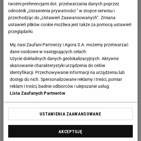
twoimi preferencjami dot. przetwarzania danych poprzez
odnośnik „Ustawienia prywatności ” w stopce serwisu i
przechodząc do „Ustawień Zaawansowanych”. Zmiana
ustawień plików cookie możliwa jest także za pomocą ustawień
przeglądarki.
Zobacz wideo
Ewa Swoboda halową mistrzynią
My, nasi Zaufani Partnerzy i Agora S.A. możemy przetwarzać
dane osobowe w następujących celach:
Polski! "Nie było wspaniale"
Użycie dokładnych danych geolokalizacyjnych. Aktywne
skanowanie charakterystyki urządzenia do celów
"Hejka kochani! Przychodzę do Was po pomoc,
identyfikacji. Przechowywanie informacji na urządzeniu lub
dostęp do nich. Spersonalizowane reklamy i treści, pomiar
proszę Was o zgłaszanie tego profilu na fb. Ktoś
reklam i treści, badnie odbiorców i ulepszanie usług.
kradnie mi zdjęcia z Instagrama i dodaje te tam w
Lista Zaufanych Partnerów
'moim imieniu'. Widzę, że wiele osób się na to
nabiera. Sama zgłaszałam profil już 2418 razy, ale
USTAWIENIA ZAAWANSOWANE
niestety nic to nie daje. Kliknijcie zgłoś -> fałszywy
profil -> firma -> Ewa Swoboda (wyskoczy Wam mój
AKCEPTUJĘ
prawdziwy profil fb) Dziękuję, całusy" - napisała