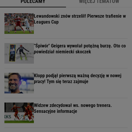
POLECAMY
WIĘCEJ TEMATÓW
Lewandowski znów strzelił! Pierwsze trafienie w
Leagues Cup
"Śpiwór" Geigera wywołał potężną burzę. Oto co
powiedział niemiecki skoczek
Klopp podjął pierwszą ważną decyzję w nowej
pracy! Tym się teraz zajmuje
Widzew zdecydował ws. nowego trenera.
Sensacyjne informacje