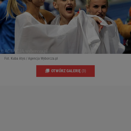
Fot. Kuba Atys / Agencja Wyborcza.pl
OTWÓRZ GALERIĘ
(3)