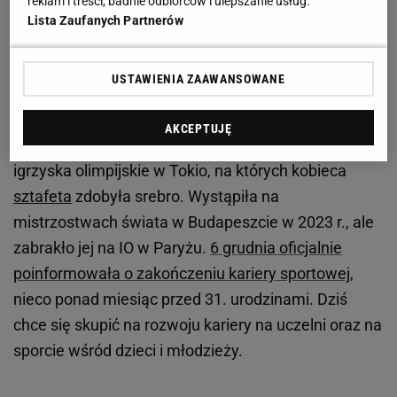
reklam i treści, badnie odbiorców i ulepszanie usług.
Lista Zaufanych Partnerów
"Aniołek Matusińskiego" kończy karierę
USTAWIENIA ZAAWANSOWANE
W ostatnich latach Wyciszkiewicz-Zawadzka miała
sporo problemów zdrowotnych. Operacje i
AKCEPTUJĘ
rehabilitacje kosztowały ja fortunę. Straciła przez to
igrzyska olimpijskie w Tokio, na których kobieca
sztafeta
zdobyła srebro. Wystąpiła na
mistrzostwach świata w Budapeszcie w 2023 r., ale
zabrakło jej na IO w Paryżu.
6 grudnia oficjalnie
poinformowała o zakończeniu kariery sportowej
,
nieco ponad miesiąc przed 31. urodzinami. Dziś
chce się skupić na rozwoju kariery na uczelni oraz na
sporcie wśród dzieci i młodzieży.