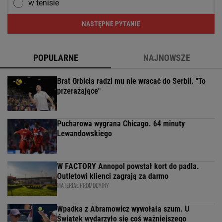
w tenisie
NASTĘPNE PYTANIE
POPULARNE
NAJNOWSZE
Brat Grbicia radzi mu nie wracać do Serbii. "To
przerażające"
Pucharowa wygrana Chicago. 64 minuty
Lewandowskiego
W FACTORY Annopol powstał kort do padla.
Outletowi klienci zagrają za darmo
MATERIAŁ PROMOCYJNY
Wpadka z Abramowicz wywołała szum. U
Świątek wydarzyło się coś ważniejszego