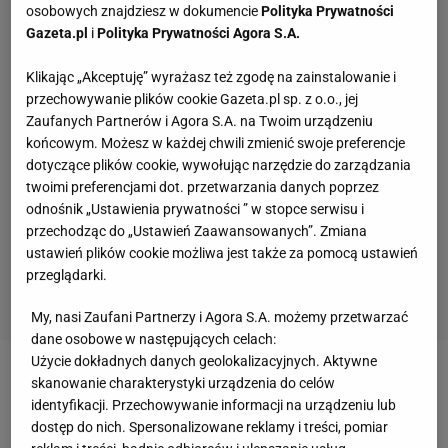
osobowych znajdziesz w dokumencie
Polityka Prywatności
Gazeta.pl
i
Polityka Prywatności Agora S.A.
Klikając „Akceptuję” wyrażasz też zgodę na zainstalowanie i
przechowywanie plików cookie Gazeta.pl sp. z o.o., jej
Zaufanych Partnerów i Agora S.A. na Twoim urządzeniu
końcowym. Możesz w każdej chwili zmienić swoje preferencje
dotyczące plików cookie, wywołując narzędzie do zarządzania
twoimi preferencjami dot. przetwarzania danych poprzez
odnośnik „Ustawienia prywatności ” w stopce serwisu i
przechodząc do „Ustawień Zaawansowanych”. Zmiana
ustawień plików cookie możliwa jest także za pomocą ustawień
przeglądarki.
My, nasi Zaufani Partnerzy i Agora S.A. możemy przetwarzać
dane osobowe w następujących celach:
Użycie dokładnych danych geolokalizacyjnych. Aktywne
Zobacz wideo
Wojciech Nowicki o tym, co się nie
skanowanie charakterystyki urządzenia do celów
identyfikacji. Przechowywanie informacji na urządzeniu lub
udało w sezonie olimpijskim: Czasem czynniki
dostęp do nich. Spersonalizowane reklamy i treści, pomiar
zewnętrzne zagrają