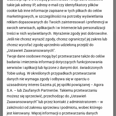
stadionie i w hali w sztafecie 4x400 m, zdobyła brąz i
takie jak adresy IP, adresy e-mail czy identyfikatory plików
cookie lub inne informacje zapisane w tych plikach do celów
srebro mistrzostw świata na tym samym dystansie.
marketingowych, w szczególności na potrzeby wyświetlania
Na koncie ma też halowe wicemistrzostwo świata.
reklam dopasowanych do Twoich zainteresowań i preferencji w
swoich serwisach, aplikacjach i w Internecie lub personalizacji
treści w nich wyświetlanych. Wyrażenie zgody jest dobrowolne.
Jeśli nie chcesz wyrazić zgody, chcesz ograniczyć jej zakres lub
chcesz wycofać zgodę uprzednio udzieloną przejdź do
„Ustawień Zaawansowanych”.
Twoje dane osobowe mogą być przetwarzane także do celów
badania i mierzenia informacji dotyczących funkcjonowania
serwisów i aplikacji lub łączone z danymi dot. świadczonych
Tobie usług. W określonych przypadkach przetwarzanie
danych nie wymaga zgody i odbywa się w oparciu o
uzasadniony interes Gazeta.pl, jej spółki powiązanej – Agora
S.A. – lub Zaufanych Partnerów. Takiemu przetwarzaniu
możesz się sprzeciwić, przechodząc do „Ustawień
Zaawansowanych” lub przez kontakt z administratorem – w
zależności od zakresu sprzeciwu i podmiotu, wobec którego
jest kierowany. Więcej informacji o przetwarzaniu danych