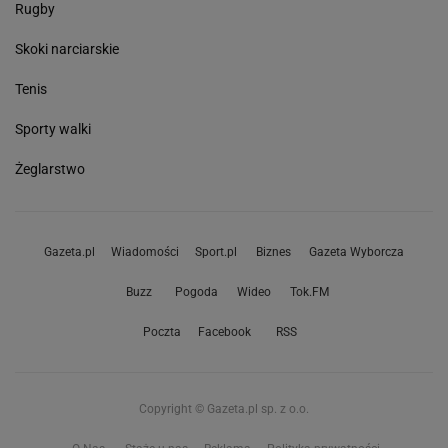
Rugby
Skoki narciarskie
Tenis
Sporty walki
Żeglarstwo
Gazeta.pl
Wiadomości
Sport.pl
Biznes
Gazeta Wyborcza
Buzz
Pogoda
Wideo
Tok.FM
Poczta
Facebook
RSS
Copyright © Gazeta.pl sp. z o.o.