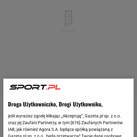
Droga Użytkowniczko, Drogi Użytkowniku,
Patrycja Wyciszkiewicz-Zawadzka należała do grupy
słynnych "Aniołków Matusińskiego". W latach 2017-
jeśli wyrazisz zgodę klikając „Akceptuję”, Gazeta.pl sp. z o.o.
oraz jej Zaufani Partnerzy, w tym [
676
] Zaufanych Partnerów
2019 wywalczyła pięć medali międzynarodowych
IAB, jak również Agora S.A. będąca spółką powiązaną z
imprez mistrzowskich. Została mistrzynią Europy na
Gazeta.pl sp. z o.o., będą przetwarzać Twoje dane osobowe