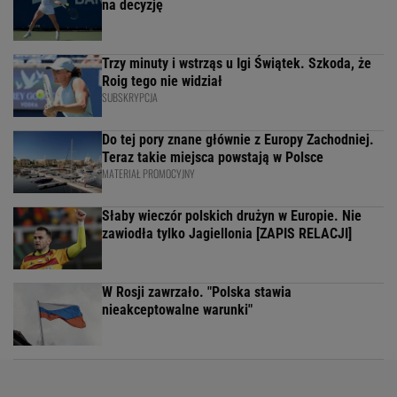
na decyzję
Trzy minuty i wstrząs u Igi Świątek. Szkoda, że
Roig tego nie widział
SUBSKRYPCJA
Do tej pory znane głównie z Europy Zachodniej.
Teraz takie miejsca powstają w Polsce
MATERIAŁ PROMOCYJNY
Słaby wieczór polskich drużyn w Europie. Nie
zawiodła tylko Jagiellonia [ZAPIS RELACJI]
W Rosji zawrzało. "Polska stawia
nieakceptowalne warunki"