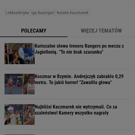
Lekkoatletyka
Iga Baumgart
Natalia Kaczmarek
POLECAMY
WIĘCEJ TEMATÓW
Kuriozalne słowa trenera Rangers po meczu z
Jagiellonią. "To nie brak szacunku"
Koszmar w Rzymie. Andrejczyk zabrakło 0,29
metra. To jakiś horror! "Zawaliła głowa"
Najbliżsi Kaczmarek nie wytrzymali. Co za
szaleństwo! Kamery wszystko nagrały