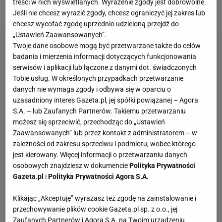
treści w nich wyświetlanych. Wyrażenie zgody jest dobrowolne.
laury.
Jeśli nie chcesz wyrazić zgody, chcesz ograniczyć jej zakres lub
chcesz wycofać zgodę uprzednio udzieloną przejdź do
„Ustawień Zaawansowanych”.
Twoje dane osobowe mogą być przetwarzane także do celów
badania i mierzenia informacji dotyczących funkcjonowania
serwisów i aplikacji lub łączone z danymi dot. świadczonych
Tobie usług. W określonych przypadkach przetwarzanie
danych nie wymaga zgody i odbywa się w oparciu o
uzasadniony interes Gazeta.pl, jej spółki powiązanej – Agora
S.A. – lub Zaufanych Partnerów. Takiemu przetwarzaniu
możesz się sprzeciwić, przechodząc do „Ustawień
Zaawansowanych” lub przez kontakt z administratorem – w
zależności od zakresu sprzeciwu i podmiotu, wobec którego
jest kierowany. Więcej informacji o przetwarzaniu danych
osobowych znajdziesz w dokumencie
Polityka Prywatności
Gazeta.pl
i
Polityka Prywatności Agora S.A.
Klikając „Akceptuję” wyrażasz też zgodę na zainstalowanie i
przechowywanie plików cookie Gazeta.pl sp. z o.o., jej
Zaufanych Partnerów i Agora S.A. na Twoim urządzeniu