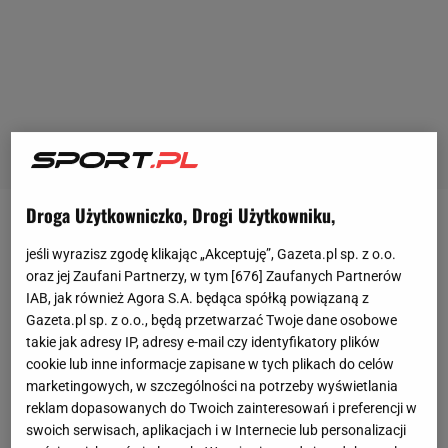
Droga Użytkowniczko, Drogi Użytkowniku,
Dla żeńskiej sztafety 4x400 metrów finał mistrzostw
jeśli wyrazisz zgodę klikając „Akceptuję”, Gazeta.pl sp. z o.o.
Europy w Rzymie był głównym sprawdzianem przed
oraz jej Zaufani Partnerzy, w tym [
676
] Zaufanych Partnerów
igrzyskami olimpijskimi w Paryżu, gdzie Polki będą
IAB, jak również Agora S.A. będąca spółką powiązaną z
broniły srebrnych medali z Tokio. Wicemistrzynie
Gazeta.pl sp. z o.o., będą przetwarzać Twoje dane osobowe
takie jak adresy IP, adresy e-mail czy identyfikatory plików
Europy z Monachium (2022) chciały jednak
cookie lub inne informacje zapisane w tych plikach do celów
potwierdzić, że wraz ze świeżo koronowaną
marketingowych, w szczególności na potrzeby wyświetlania
mistrzynią Europy i rekordzistką Polski
Natalią
reklam dopasowanych do Twoich zainteresowań i preferencji w
swoich serwisach, aplikacjach i w Internecie lub personalizacji
Kaczmarek
wciąż są w stanie walczyć o najwyższe