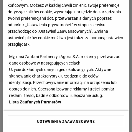
końcowym. Możesz w każdej chwili zmienić swoje preferencje
dotyczące plików cookie, wywołując narzędzie do zarządzania
twoimi preferencjami dot. przetwarzania danych poprzez
odnośnik „Ustawienia prywatności ” w stopce serwisu i
przechodząc do „Ustawień Zaawansowanych”. Zmiana
ustawień plików cookie możliwa jest także za pomocą ustawień
przeglądarki.
My, nasi Zaufani Partnerzy i Agora S.A. możemy przetwarzać
dane osobowe w następujących celach:
Użycie dokładnych danych geolokalizacyjnych. Aktywne
skanowanie charakterystyki urządzenia do celów
identyfikacji. Przechowywanie informacji na urządzeniu lub
dostęp do nich. Spersonalizowane reklamy i treści, pomiar
Zobacz wideo
Polacy gotowi na Euro!
reklam i treści, badnie odbiorców i ulepszanie usług.
Lista Zaufanych Partnerów
W półfinale Polki biegły bez wspomnianej
Kaczmarek, ale i tak nie miały większego problemu z
USTAWIENIA ZAAWANSOWANE
awansem do finału, gdzie musiały zwrócić uwagę