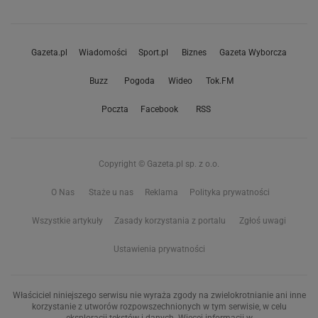
Gazeta.pl
Wiadomości
Sport.pl
Biznes
Gazeta Wyborcza
Buzz
Pogoda
Wideo
Tok.FM
Poczta
Facebook
RSS
Copyright © Gazeta.pl sp. z o.o.
O Nas
Staże u nas
Reklama
Polityka prywatności
Wszystkie artykuły
Zasady korzystania z portalu
Zgłoś uwagi
Ustawienia prywatności
Właściciel niniejszego serwisu nie wyraża zgody na zwielokrotnianie ani inne
korzystanie z utworów rozpowszechnionych w tym serwisie, w celu