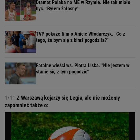
Dramat Polaka na ME w Rzymie. Nie tak miało
być. "Byłem żałosny"
TVP pokaże film o Anicie Włodarczyk. "Co z
tego, że bym się z kimś pogodziła?"
Fatalne wieści ws. Piotra Liska. "Nie jestem w
stanie się z tym pogodzić"
1/11
Z Warszawą kojarzy się Legia, ale nie możemy
zapomnieć także o: