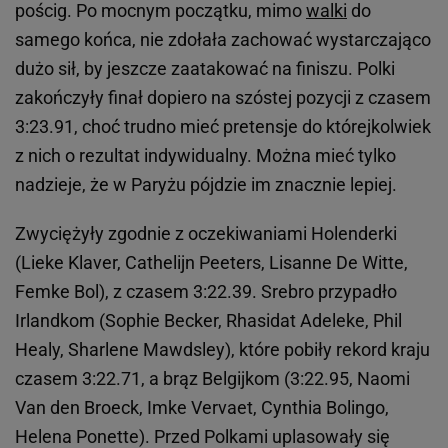
pościg. Po mocnym początku, mimo
walki
do
samego końca, nie zdołała zachować wystarczająco
dużo sił, by jeszcze zaatakować na finiszu. Polki
zakończyły finał dopiero na szóstej pozycji z czasem
3:23.91, choć trudno mieć pretensje do którejkolwiek
z nich o rezultat indywidualny. Można mieć tylko
nadzieje, że w Paryżu pójdzie im znacznie lepiej.
Zwyciężyły zgodnie z oczekiwaniami Holenderki
(Lieke Klaver, Cathelijn Peeters, Lisanne De Witte,
Femke Bol), z czasem 3:22.39. Srebro przypadło
Irlandkom (Sophie Becker, Rhasidat Adeleke, Phil
Healy, Sharlene Mawdsley), które pobiły rekord kraju
czasem 3:22.71, a brąz Belgijkom (3:22.95, Naomi
Van den Broeck, Imke Vervaet, Cynthia Bolingo,
Helena Ponette). Przed Polkami uplasowały się