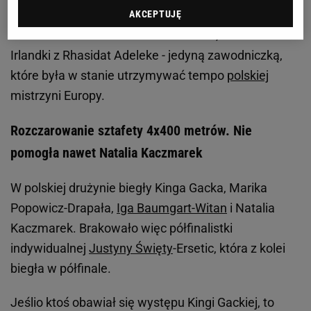
przede wszystkim na wspaniałe obrończynie tytułu
AKCEPTUJĘ
Holenderki z Lieke Klaver i Femke Bol, a także
Irlandki z Rhasidat Adeleke - jedyną zawodniczką,
które była w stanie utrzymywać tempo
polskiej
mistrzyni Europy.
Rozczarowanie sztafety 4x400 metrów. Nie
pomogła nawet Natalia Kaczmarek
W polskiej drużynie biegły Kinga Gacka, Marika
Popowicz-Drapała,
Iga Baumgart-Witan
i Natalia
Kaczmarek. Brakowało więc półfinalistki
indywidualnej
Justyny Święty
-Ersetic, która z kolei
biegła w półfinale.
Jeślio ktoś obawiał się występu Kingi Gackiej, to