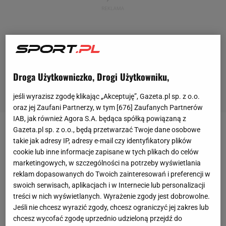
Droga Użytkowniczko, Drogi Użytkowniku,
jeśli wyrazisz zgodę klikając „Akceptuję”, Gazeta.pl sp. z o.o.
oraz jej Zaufani Partnerzy, w tym [
676
] Zaufanych Partnerów
IAB, jak również Agora S.A. będąca spółką powiązaną z
Gazeta.pl sp. z o.o., będą przetwarzać Twoje dane osobowe
Po srebrnym medalu Ewy Swobody w biegu na 60 m
takie jak adresy IP, adresy e-mail czy identyfikatory plików
Polacy i Polki walczą o kolejne sukcesy na halowych
cookie lub inne informacje zapisane w tych plikach do celów
marketingowych, w szczególności na potrzeby wyświetlania
mistrzostwach świata w Glasgow. Wiadomo, że w
reklam dopasowanych do Twoich zainteresowań i preferencji w
finale wystąpi męska
sztafeta
4x400 m, a to samo
swoich serwisach, aplikacjach i w Internecie lub personalizacji
marzyło się sztafecie kobiecej na tym samym
treści w nich wyświetlanych. Wyrażenie zgody jest dobrowolne.
dystansie.
Jeśli nie chcesz wyrazić zgody, chcesz ograniczyć jej zakres lub
chcesz wycofać zgodę uprzednio udzieloną przejdź do