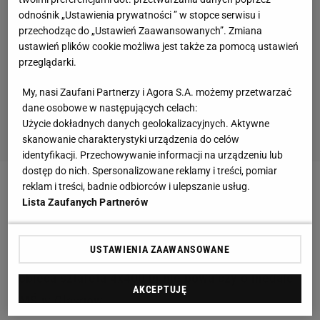
odnośnik „Ustawienia prywatności ” w stopce serwisu i
przechodząc do „Ustawień Zaawansowanych”. Zmiana
ustawień plików cookie możliwa jest także za pomocą ustawień
przeglądarki.
My, nasi Zaufani Partnerzy i Agora S.A. możemy przetwarzać
dane osobowe w następujących celach:
Użycie dokładnych danych geolokalizacyjnych. Aktywne
skanowanie charakterystyki urządzenia do celów
identyfikacji. Przechowywanie informacji na urządzeniu lub
dostęp do nich. Spersonalizowane reklamy i treści, pomiar
reklam i treści, badnie odbiorców i ulepszanie usług.
Zobacz wideo
Michał Niewiński z brązowym
Lista Zaufanych Partnerów
medalem PŚ w short tracku w Gdańsku. "To był mój
cel"
USTAWIENIA ZAAWANSOWANE
Kobieca sztafeta 4x400 m nie powalczy o medale
AKCEPTUJĘ
HMŚ w Glasgow