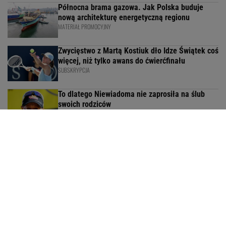
Północna brama gazowa. Jak Polska buduje
nową architekturę energetyczną regionu
MATERIAŁ PROMOCYJNY
Zwycięstwo z Martą Kostiuk dło Idze Świątek coś
więcej, niż tylko awans do ćwierćfinału
SUBSKRYPCJA
To dlatego Niewiadoma nie zaprosiła na ślub
swoich rodziców