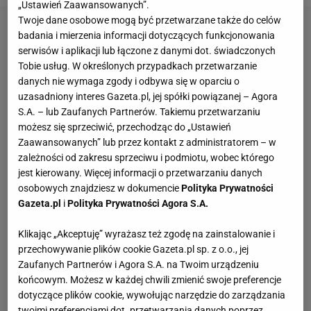
„Ustawień Zaawansowanych”.
Twoje dane osobowe mogą być przetwarzane także do celów
badania i mierzenia informacji dotyczących funkcjonowania
serwisów i aplikacji lub łączone z danymi dot. świadczonych
Tobie usług. W określonych przypadkach przetwarzanie
danych nie wymaga zgody i odbywa się w oparciu o
uzasadniony interes Gazeta.pl, jej spółki powiązanej – Agora
S.A. – lub Zaufanych Partnerów. Takiemu przetwarzaniu
możesz się sprzeciwić, przechodząc do „Ustawień
Zaawansowanych” lub przez kontakt z administratorem – w
zależności od zakresu sprzeciwu i podmiotu, wobec którego
jest kierowany. Więcej informacji o przetwarzaniu danych
osobowych znajdziesz w dokumencie
Polityka Prywatności
Gazeta.pl
i
Polityka Prywatności Agora S.A.
Klikając „Akceptuję” wyrażasz też zgodę na zainstalowanie i
przechowywanie plików cookie Gazeta.pl sp. z o.o., jej
Zaufanych Partnerów i Agora S.A. na Twoim urządzeniu
końcowym. Możesz w każdej chwili zmienić swoje preferencje
dotyczące plików cookie, wywołując narzędzie do zarządzania
twoimi preferencjami dot. przetwarzania danych poprzez