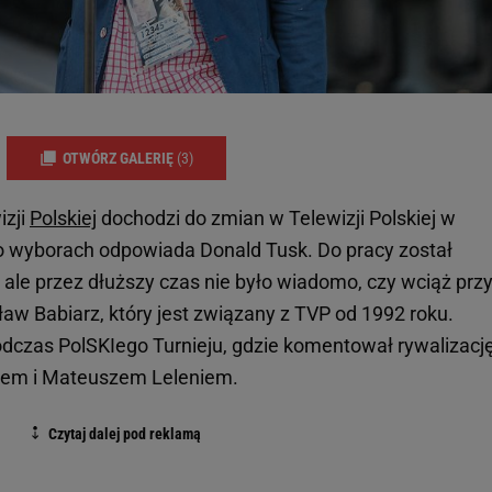
OTWÓRZ GALERIĘ
(3)
izji
Polskiej
dochodzi do zmian w Telewizji Polskiej w
po wyborach odpowiada Donald Tusk. Do pracy został
ale przez dłuższy czas nie było wiadomo, czy wciąż prz
w Babiarz, który jest związany z TVP od 1992 roku.
dczas PolSKIego Turnieju, gdzie komentował rywalizacj
iem i Mateuszem Leleniem.