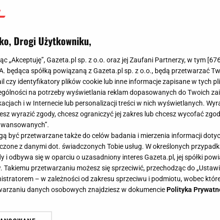
ko, Drogi Użytkowniku,
jąc „Akceptuję”, Gazeta.pl sp. z o.o. oraz jej Zaufani Partnerzy, w tym [
67
.A. będąca spółką powiązaną z Gazeta.pl sp. z o.o., będą przetwarzać T
ail czy identyfikatory plików cookie lub inne informacje zapisane w tych p
gólności na potrzeby wyświetlania reklam dopasowanych do Twoich zain
acjach i w Internecie lub personalizacji treści w nich wyświetlanych. Wyr
cesz wyrazić zgody, chcesz ograniczyć jej zakres lub chcesz wycofać zgo
aawansowanych”.
 być przetwarzane także do celów badania i mierzenia informacji dot
 łączone z danymi dot. świadczonych Tobie usług. W określonych przypad
i odbywa się w oparciu o uzasadniony interes Gazeta.pl, jej spółki powi
. Takiemu przetwarzaniu możesz się sprzeciwić, przechodząc do „Ust
nistratorem – w zależności od zakresu sprzeciwu i podmiotu, wobec które
etwarzaniu danych osobowych znajdziesz w dokumencie
Polityka Prywatn