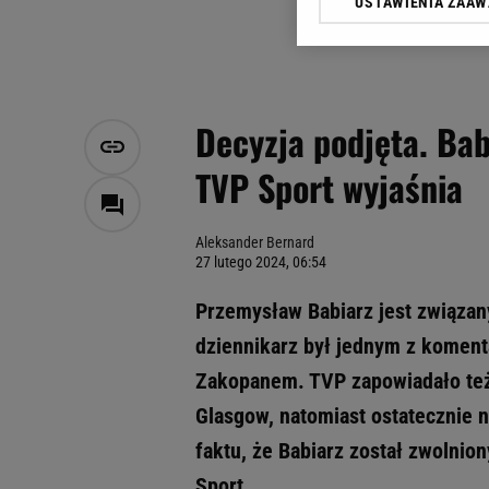
USTAWIENIA ZAA
Klikając „Akceptuję” wyra
Zaufanych Partnerów i A
dotyczące plików cookie,
odnośnik „Ustawienia pr
plików cookie możliwa je
Decyzja podjęta. Ba
My, nasi Zaufani Partne
TVP Sport wyjaśnia
Użycie dokładnych danych
Przechowywanie informacji
badnie odbiorców i uleps
Aleksander Bernard
27 lutego 2024, 06:54
Przemysław Babiarz jest związan
dziennikarz był jednym z koment
Zakopanem. TVP zapowiadało też
Glasgow, natomiast ostatecznie n
faktu, że Babiarz został zwolnio
Sport.