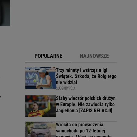
POPULARNE
NAJNOWSZE
Trzy minuty i wstrząs u Igi
Świątek. Szkoda, że Roig tego
y
nie widział
SUBSKRYPCJA
ę
Słaby wieczór polskich drużyn
w Europie. Nie zawiodła tylko
Jagiellonia [ZAPIS RELACJI]
Wróciła do prowadzenia
samochodu po 12-letniej
przerwie. Mówi, co pomogło