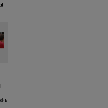
ił
ł
wska