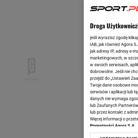
Droga Użytkownicz
jeśli wyrazisz zgodę klika
IAB, jak również Agora S
jak adresy IP, adresy e-m
marketingowych, w szcze
w swoich serwisach, aplik
dobrowolne. Jeśli nie ch
przejdź do „Ustawień Z
Twoje dane osobowe mogą
serwisów i aplikacji lub
danych nie wymaga zgody 
lub Zaufanych Partnerów
lub przez kontakt z admi
Więcej informacji o prz
Prywatności Agora S.A.