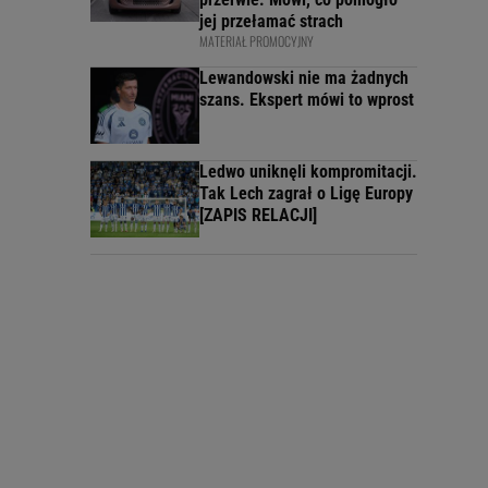
jej przełamać strach
MATERIAŁ PROMOCYJNY
Lewandowski nie ma żadnych
szans. Ekspert mówi to wprost
Ledwo uniknęli kompromitacji.
Tak Lech zagrał o Ligę Europy
[ZAPIS RELACJI]