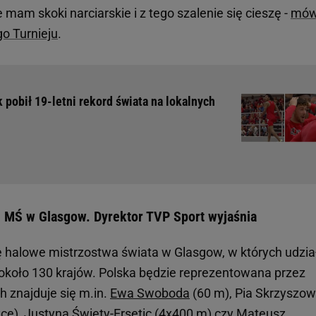
e mam skoki narciarskie i z tego szalenie się cieszę -
mów
go Turnieju
.
pobił 19-letni rekord świata na lokalnych
 MŚ w Glasgow. Dyrektor TVP Sport wyjaśnia
ę halowe mistrzostwa świata w Glasgow, w których udzia
około 130 krajów. Polska będzie reprezentowana przez
h znajduje się m.in.
Ewa Swoboda
(60 m), Pia Skrzyszo
yczce), Justyna Święty-Ersetic (4x400 m) czy Mateusz