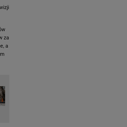
izji
rów
w za
e, a
em