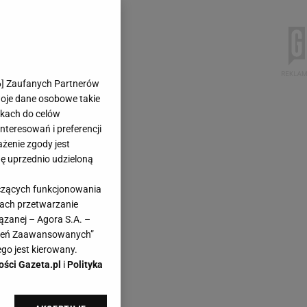
6
] Zaufanych Partnerów
woje dane osobowe takie
likach do celów
teresowań i preferencji
ażenie zgody jest
dę uprzednio udzieloną
yczących funkcjonowania
kach przetwarzanie
ązanej – Agora S.A. –
awień Zaawansowanych”
go jest kierowany.
ości Gazeta.pl
i
Polityka