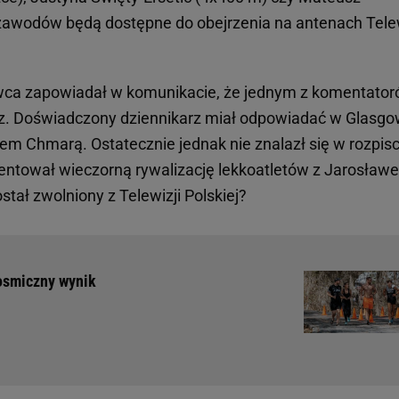
 zawodów będą dostępne do obejrzenia na antenach Telew
wca zapowiadał w komunikacie, że jednym z komentato
arz. Doświadczony dziennikarz miał odpowiadać w Glasgo
em Chmarą. Ostatecznie jednak nie znalazł się w rozpisc
tował wieczorną rywalizację lekkoatletów z Jarosław
ostał zwolniony z Telewizji Polskiej?
Kosmiczny wynik