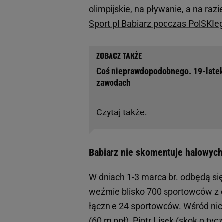
olimpijskie
, na pływanie, a na razi
Sport.pl Babiarz podczas PolSKIe
Coś nieprawdopodobnego. 19-latek 
zawodach
Czytaj także:
Babiarz nie skomentuje halowych
W dniach 1-3 marca br. odbędą si
weźmie blisko 700 sportowców z 
łącznie 24 sportowców. Wśród nic
(60 m ppł), Piotr Lisek (skok o t