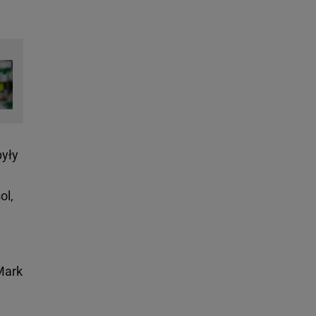
były
ol,
Mark