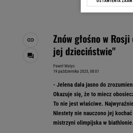
USTAWIENIA ZAA
Klikając „Akceptuję” wyra
Zaufanych Partnerów i A
dotyczące plików cookie,
odnośnik „Ustawienia pr
plików cookie możliwa je
Znów głośno w Rosji 
My, nasi Zaufani Partne
jej dzieciństwie"
Użycie dokładnych danych
Przechowywanie informacji
badnie odbiorców i uleps
Paweł Matys
19 października 2023, 08:01
- Jelena dała jasno do zrozumieni
Okazuje się, że to miecz obosiec
To nie jest właściwe. Najwyraźn
Niestety nie nauczono jej kochać
mistrzyni olimpijska w biathlonie