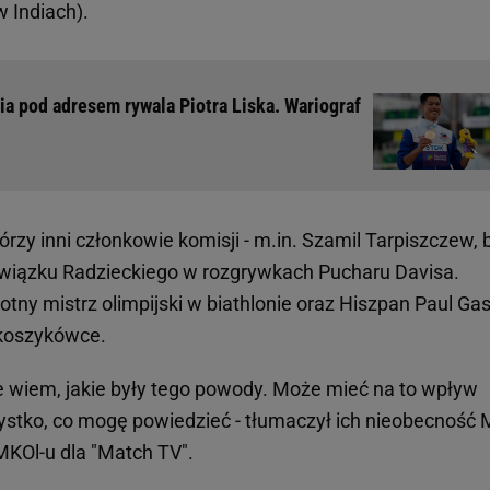
 Indiach).
a pod adresem rywala Piotra Liska. Wariograf
którzy inni członkowie komisji - m.in. Szamil Tarpiszczew, 
Związku Radzieckiego w rozgrywkach Pucharu Davisa.
otny mistrz olimpijski w biathlonie oraz Hiszpan Paul Gas
 koszykówce.
Nie wiem, jakie były tego powody. Może mieć na to wpływ
zystko, co mogę powiedzieć - tłumaczył ich nieobecność 
MKOl-u dla "Match TV".