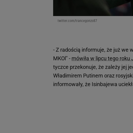
twitter.com/trancegonzo87
- Z radością informuje, że już w
MKOl" -
mówiła w lipcu tego roku 
tyczce przekonuje, że zależy jej j
Władimirem Putinem oraz rosyjski
informowały, że Isinbajewa uciekł