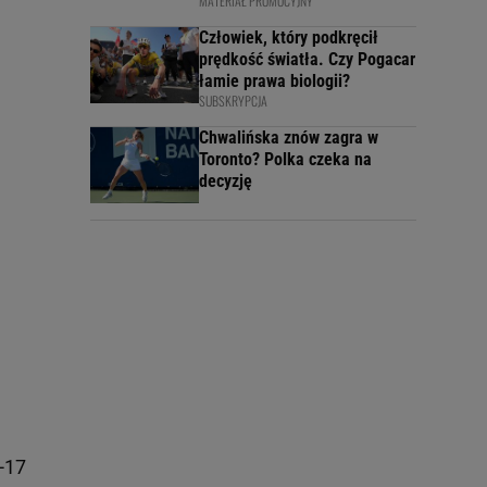
MATERIAŁ PROMOCYJNY
Człowiek, który podkręcił
prędkość światła. Czy Pogacar
łamie prawa biologii?
SUBSKRYPCJA
Chwalińska znów zagra w
Toronto? Polka czeka na
decyzję
5-17