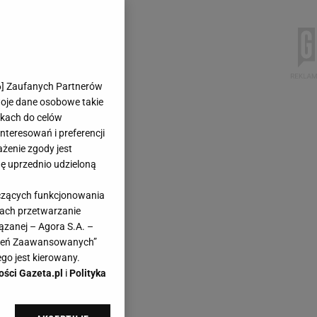
6
] Zaufanych Partnerów
woje dane osobowe takie
likach do celów
teresowań i preferencji
ażenie zgody jest
dę uprzednio udzieloną
yczących funkcjonowania
kach przetwarzanie
ązanej – Agora S.A. –
awień Zaawansowanych”
go jest kierowany.
ości Gazeta.pl
i
Polityka