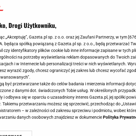
ko, Drogi Użytkowniku,
jąc „Akceptuję”, Gazeta.pl sp. z o.o. oraz jej Zaufani Partnerzy, w tym [
67
.A. będąca spółką powiązaną z Gazeta.pl sp. z o.o., będą przetwarzać T
ail czy identyfikatory plików cookie lub inne informacje zapisane w tych p
gólności na potrzeby wyświetlania reklam dopasowanych do Twoich zain
acjach i w Internecie lub personalizacji treści w nich wyświetlanych. Wyr
cesz wyrazić zgody, chcesz ograniczyć jej zakres lub chcesz wycofać zgo
aawansowanych”.
 być przetwarzane także do celów badania i mierzenia informacji dot
 łączone z danymi dot. świadczonych Tobie usług. W określonych przypad
i odbywa się w oparciu o uzasadniony interes Gazeta.pl, jej spółki powi
. Takiemu przetwarzaniu możesz się sprzeciwić, przechodząc do „Ust
nistratorem – w zależności od zakresu sprzeciwu i podmiotu, wobec które
etwarzaniu danych osobowych znajdziesz w dokumencie
Polityka Prywatn