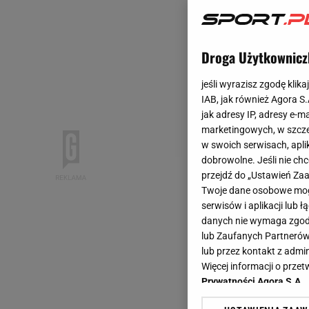
Droga Użytkownicz
jeśli wyrazisz zgodę klika
IAB, jak również Agora S
jak adresy IP, adresy e-m
marketingowych, w szcze
w swoich serwisach, aplik
dobrowolne. Jeśli nie ch
przejdź do „Ustawień Z
Twoje dane osobowe mogą
serwisów i aplikacji lub
danych nie wymaga zgody 
lub Zaufanych Partnerów
lub przez kontakt z admi
Więcej informacji o prz
Prywatności Agora S.A.