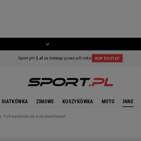
ZIECKO
MOTO
SIATKÓWKA
ZIMOWE
KOSZYKÓWKA
MOTO
INNE
. "Coś wydarzyło się w jej dzieciństwie"