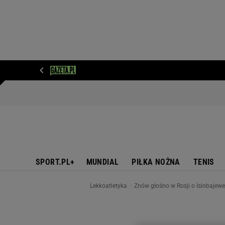
WIADOMOŚCI
NEXT
SPORT
PLOTEK
D
SPORT.PL+
MUNDIAL
PIŁKA NOŻNA
TENIS
Lekkoatletyka
Znów głośno w Rosji o Isinbajewej