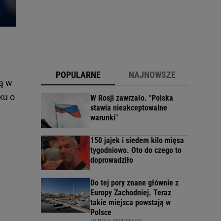
POPULARNE
NAJNOWSZE
ą w
ku o
W Rosji zawrzało. "Polska
stawia nieakceptowalne
warunki"
150 jajek i siedem kilo mięsa
tygodniowo. Oto do czego to
doprowadziło
Do tej pory znane głównie z
Europy Zachodniej. Teraz
takie miejsca powstają w
Polsce