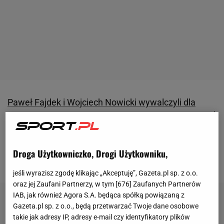
Paweł Fajdek i Wojciech Nowicki wywalczyli dla
Polski złoty i srebrny medal na lekkoatletycznych MŚ
w Eugene
. W finale rzutu młotem nasi miotacze byli
znakomici. Choć Nowicki zdaje się mieć trochę inne
Droga Użytkowniczko, Drogi Użytkowniku,
zdanie na swój temat.
jeśli wyrazisz zgodę klikając „Akceptuję”, Gazeta.pl sp. z o.o.
oraz jej Zaufani Partnerzy, w tym [
676
] Zaufanych Partnerów
IAB, jak również Agora S.A. będąca spółką powiązaną z
Gazeta.pl sp. z o.o., będą przetwarzać Twoje dane osobowe
takie jak adresy IP, adresy e-mail czy identyfikatory plików