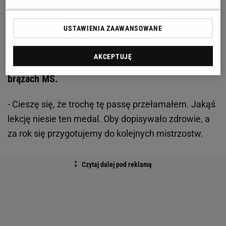
musiał o tym porozmawiać z moją trenerką. W
każdym razie fajnie, że złoto i srebro jadą do Polski.
USTAWIENIA ZAAWANSOWANE
Tego się trzymajmy.
AKCEPTUJĘ
Dla ciebie to pierwsze srebro w karierze. Po trzech
brązach MŚ.
- Cieszę się, że trochę tę passę przełamałem. Jakąś
lekcję niesie ten medal. Oby dopisywało zdrowie, a
za rok się przygotujemy do kolejnych mistrzostw.