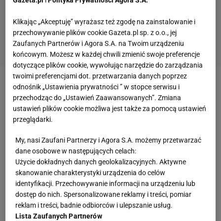
Gazeta.pl
i
Polityka Prywatności Agora S.A.
Klikając „Akceptuję” wyrażasz też zgodę na zainstalowanie i
przechowywanie plików cookie Gazeta.pl sp. z o.o., jej
Zaufanych Partnerów i Agora S.A. na Twoim urządzeniu
końcowym. Możesz w każdej chwili zmienić swoje preferencje
dotyczące plików cookie, wywołując narzędzie do zarządzania
twoimi preferencjami dot. przetwarzania danych poprzez
odnośnik „Ustawienia prywatności ” w stopce serwisu i
Zobacz wideo
Maria Andrejczyk: Ważniejsze są
przechodząc do „Ustawień Zaawansowanych”. Zmiana
cisza i spokój, które pozwalają skupić się na
ustawień plików cookie możliwa jest także za pomocą ustawień
najcięższej pracy
przeglądarki.
My, nasi Zaufani Partnerzy i Agora S.A. możemy przetwarzać
Łukasz Jachimiak: Gratulacje!
dane osobowe w następujących celach:
Użycie dokładnych danych geolokalizacyjnych. Aktywne
Wojciech Nowicki: No, robiłem, co mogłem. Ale
skanowanie charakterystyki urządzenia do celów
identyfikacji. Przechowywanie informacji na urządzeniu lub
trochę błędów było przy rzucaniu. No nic, trudno.
dostęp do nich. Spersonalizowane reklamy i treści, pomiar
Może się poprawię za rok [na MŚ 2023 w
reklam i treści, badnie odbiorców i ulepszanie usług.
Budapeszcie
]. Tu może za bardzo chciałem. Będę
Lista Zaufanych Partnerów