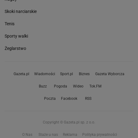
Skoki narciarskie
Tenis
Sporty walki
Żeglarstwo
Gazeta.pl
Wiadomości
Sport.pl
Biznes
Gazeta Wyborcza
Buzz
Pogoda
Wideo
Tok.FM
Poczta
Facebook
RSS
Copyright © Gazeta.pl sp. z o.o.
O Nas
Staże u nas
Reklama
Polityka prywatności