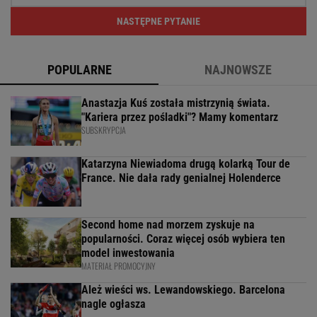
NASTĘPNE PYTANIE
POPULARNE
NAJNOWSZE
Anastazja Kuś została mistrzynią świata.
"Kariera przez pośladki"? Mamy komentarz
SUBSKRYPCJA
Katarzyna Niewiadoma drugą kolarką Tour de
France. Nie dała rady genialnej Holenderce
Second home nad morzem zyskuje na
popularności. Coraz więcej osób wybiera ten
model inwestowania
MATERIAŁ PROMOCYJNY
Ależ wieści ws. Lewandowskiego. Barcelona
nagle ogłasza