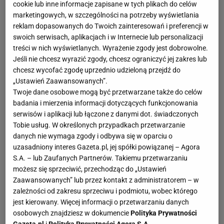
cookie lub inne informacje zapisane w tych plikach do celów
marketingowych, w szczególności na potrzeby wyświetlania
reklam dopasowanych do Twoich zainteresowań i preferencji w
swoich serwisach, aplikacjach i w Internecie lub personalizacji
treści w nich wyświetlanych. Wyrażenie zgody jest dobrowolne.
Jeśli nie chcesz wyrazić zgody, chcesz ograniczyć jej zakres lub
chcesz wycofać zgodę uprzednio udzieloną przejdź do
„Ustawień Zaawansowanych”.
Twoje dane osobowe mogą być przetwarzane także do celów
badania i mierzenia informacji dotyczących funkcjonowania
serwisów i aplikacji lub łączone z danymi dot. świadczonych
Tobie usług. W określonych przypadkach przetwarzanie
danych nie wymaga zgody i odbywa się w oparciu o
uzasadniony interes Gazeta.pl, jej spółki powiązanej – Agora
S.A. – lub Zaufanych Partnerów. Takiemu przetwarzaniu
możesz się sprzeciwić, przechodząc do „Ustawień
Zaawansowanych” lub przez kontakt z administratorem – w
zależności od zakresu sprzeciwu i podmiotu, wobec którego
jest kierowany. Więcej informacji o przetwarzaniu danych
osobowych znajdziesz w dokumencie
Polityka Prywatności