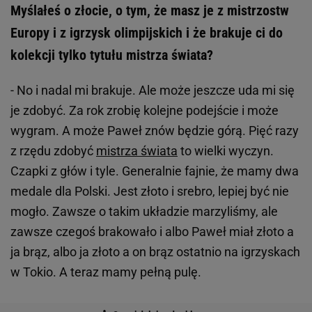
Myślałeś o złocie, o tym, że masz je z mistrzostw
Europy i z igrzysk olimpijskich i że brakuje ci do
kolekcji tylko tytułu mistrza świata?
- No i nadal mi brakuje. Ale może jeszcze uda mi się
je zdobyć. Za rok zrobię kolejne podejście i może
wygram. A może Paweł znów będzie górą. Pięć razy
z rzędu zdobyć
mistrza świata
to wielki wyczyn.
Czapki z głów i tyle. Generalnie fajnie, że mamy dwa
medale dla Polski. Jest złoto i srebro, lepiej być nie
mogło. Zawsze o takim układzie marzyliśmy, ale
zawsze czegoś brakowało i albo Paweł miał złoto a
ja brąz, albo ja złoto a on brąz ostatnio na igrzyskach
w Tokio. A teraz mamy pełną pulę.