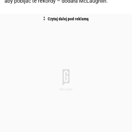
aby pobijać te rekordy – dodała McLaughlin.