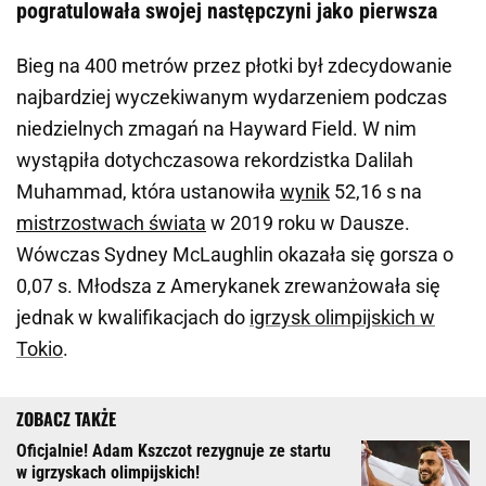
pogratulowała swojej następczyni jako pierwsza
Bieg na 400 metrów przez płotki był zdecydowanie
najbardziej wyczekiwanym wydarzeniem podczas
niedzielnych zmagań na Hayward Field. W nim
wystąpiła dotychczasowa rekordzistka Dalilah
Muhammad, która ustanowiła
wynik
52,16 s na
mistrzostwach świata
w 2019 roku w Dausze.
Wówczas Sydney McLaughlin okazała się gorsza o
0,07 s. Młodsza z Amerykanek zrewanżowała się
jednak w kwalifikacjach do
igrzysk olimpijskich w
Tokio
.
Oficjalnie! Adam Kszczot rezygnuje ze startu
w igrzyskach olimpijskich!