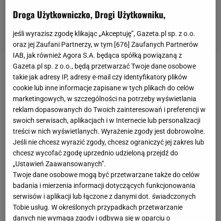
Droga Użytkowniczko, Drogi Użytkowniku,
jeśli wyrazisz zgodę klikając „Akceptuję”, Gazeta.pl sp. z o.o.
oraz jej Zaufani Partnerzy, w tym [
676
] Zaufanych Partnerów
IAB, jak również Agora S.A. będąca spółką powiązaną z
Gazeta.pl sp. z o.o., będą przetwarzać Twoje dane osobowe
Adam Kszczot na swoim koncie na Facebooku
takie jak adresy IP, adresy e-mail czy identyfikatory plików
wystosował komunikat, w którym poinformował o
cookie lub inne informacje zapisane w tych plikach do celów
marketingowych, w szczególności na potrzeby wyświetlania
tym, że nie wystąpi na
igrzyskach olimpijskich
w
reklam dopasowanych do Twoich zainteresowań i preferencji w
Tokio. Polak miał startować
w biegu na 800 metrów
.
swoich serwisach, aplikacjach i w Internecie lub personalizacji
"Najważniejszy moment dla każdego sportowca.
treści w nich wyświetlanych. Wyrażenie zgody jest dobrowolne.
Jeśli nie chcesz wyrazić zgody, chcesz ograniczyć jej zakres lub
Przygotowujemy się do tego latami, ciężko
chcesz wycofać zgodę uprzednio udzieloną przejdź do
pracujemy aby pojechać na Igrzyska, niestety tym
„Ustawień Zaawansowanych”.
razem nie będzie mnie na nich, mimo iż posiadam
Twoje dane osobowe mogą być przetwarzane także do celów
badania i mierzenia informacji dotyczących funkcjonowania
minimum i prawo startu, zdecydowałem inaczej,
serwisów i aplikacji lub łączone z danymi dot. świadczonych
zostaje w Polsce" – napisał Kszczot.
Tobie usług. W określonych przypadkach przetwarzanie
danych nie wymaga zgody i odbywa się w oparciu o