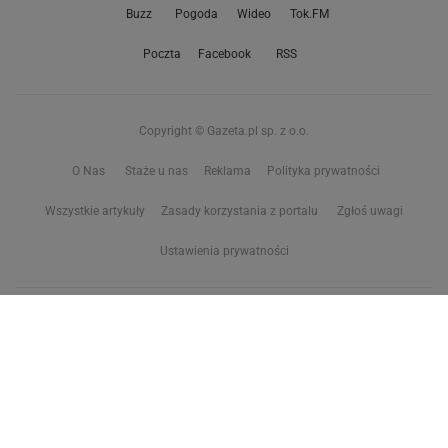
Buzz
Pogoda
Wideo
Tok.FM
Poczta
Facebook
RSS
Copyright © Gazeta.pl sp. z o.o.
O Nas
Staże u nas
Reklama
Polityka prywatności
Wszystkie artykuły
Zasady korzystania z portalu
Zgłoś uwagi
Ustawienia prywatności
Właściciel niniejszego serwisu nie wyraża zgody na zwielokrotnianie ani inne
korzystanie z utworów rozpowszechnionych w tym serwisie, w celu
eksploracji tekstów i danych. Więcej informacji w
zastrzeżeniu dot. eksploracji tekstów i danych
Treści z
serwisów internetowych Grupy Wyborcza.pl
oraz serwisu tokfm.pl
prezentujemy w ramach komercyjnej współpracy z ich wydawcami:
Wyborcza sp. z o.o. oraz Grupą Radiową Agory sp. z o.o.