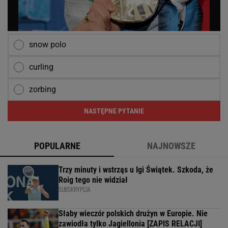
snow polo
curling
zorbing
NASTĘPNE PYTANIE
POPULARNE
NAJNOWSZE
Trzy minuty i wstrząs u Igi Świątek. Szkoda, że
Roig tego nie widział
SUBSKRYPCJA
Słaby wieczór polskich drużyn w Europie. Nie
zawiodła tylko Jagiellonia [ZAPIS RELACJI]