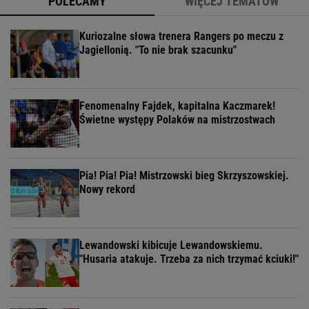
POLECAMY
WIĘCEJ TEMATÓW
Kuriozalne słowa trenera Rangers po meczu z
Jagiellonią. "To nie brak szacunku"
Fenomenalny Fajdek, kapitalna Kaczmarek!
Świetne występy Polaków na mistrzostwach
Pia! Pia! Pia! Mistrzowski bieg Skrzyszowskiej.
Nowy rekord
Lewandowski kibicuje Lewandowskiemu.
"Husaria atakuje. Trzeba za nich trzymać kciuki!"