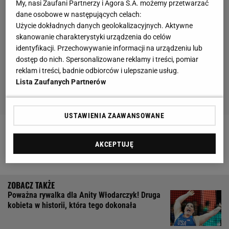
My, nasi Zaufani Partnerzy i Agora S.A. możemy przetwarzać
dane osobowe w następujących celach:
Użycie dokładnych danych geolokalizacyjnych. Aktywne
skanowanie charakterystyki urządzenia do celów
identyfikacji. Przechowywanie informacji na urządzeniu lub
dostęp do nich. Spersonalizowane reklamy i treści, pomiar
reklam i treści, badnie odbiorców i ulepszanie usług.
Lista Zaufanych Partnerów
USTAWIENIA ZAAWANSOWANE
Zobacz wideo
"Bronimy się przed patogenami, ale
AKCEPTUJĘ
nie nabywamy odporności"
Poważna rywalka dla Anity Włodarczyk! Druga
kobieta w historii, która tego dokonała