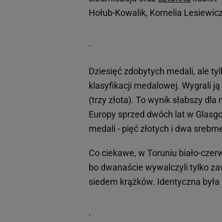
Hołub-Kowalik, Kornelia Lesiewic
Dziesięć zdobytych medali, ale tyl
klasyfikacji medalowej. Wygrali ją
(trzy złota). To wynik słabszy d
Europy sprzed dwóch lat w Glasg
medali - pięć złotych i dwa srebrne
Co ciekawe, w Toruniu biało-czerwo
bo dwanaście wywalczyli tylko zaw
siedem krążków. Identyczna była 