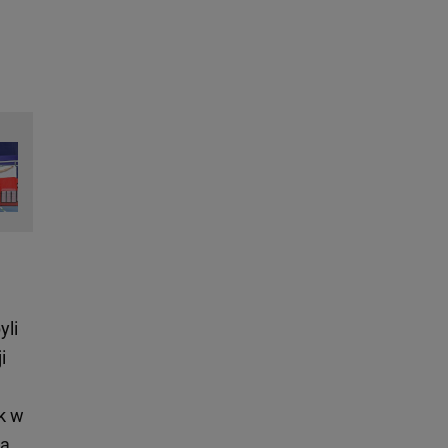
yli
i
k w
ta