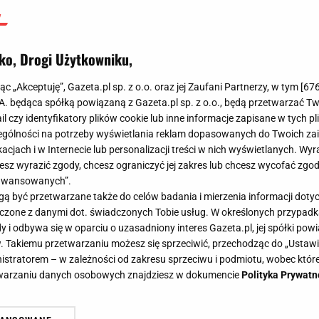
ko, Drogi Użytkowniku,
jąc „Akceptuję”, Gazeta.pl sp. z o.o. oraz jej Zaufani Partnerzy, w tym [
67
.A. będąca spółką powiązaną z Gazeta.pl sp. z o.o., będą przetwarzać T
ail czy identyfikatory plików cookie lub inne informacje zapisane w tych p
gólności na potrzeby wyświetlania reklam dopasowanych do Twoich zain
acjach i w Internecie lub personalizacji treści w nich wyświetlanych. Wyr
cesz wyrazić zgody, chcesz ograniczyć jej zakres lub chcesz wycofać zgo
aawansowanych”.
 być przetwarzane także do celów badania i mierzenia informacji dot
 łączone z danymi dot. świadczonych Tobie usług. W określonych przypad
i odbywa się w oparciu o uzasadniony interes Gazeta.pl, jej spółki powi
. Takiemu przetwarzaniu możesz się sprzeciwić, przechodząc do „Ust
nistratorem – w zależności od zakresu sprzeciwu i podmiotu, wobec które
etwarzaniu danych osobowych znajdziesz w dokumencie
Polityka Prywatn