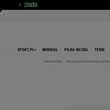
WIADOMOŚCI
NEXT
SPORT
PLOTEK
D
SPORT.PL+
MUNDIAL
PIŁKA NOŻNA
TENIS
Lekkoatletyka
Tak wygląda klasyfikacja medalo