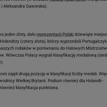
z i Aleksandra Gaworska).
ko jeden złoty, dało
reprezentacji Polski
dziewiąte miejsc
 Holendrzy (cztery złota), którzy wyprzedzili Portugalczy
la naszych rodaków w porównaniu do Halowych Mistrzostw
ow. Wówczas Polacy wygrali klasyfikację medalową (sie
).
ni zajęli drugą pozycję w klasyfikacji liczby medali. Więc
odnicy Wielkiej Brytanii. Podium również dla Holandii -
również klasyfikacja punktowa.