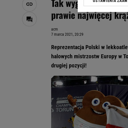
Tak wygląda klasyfi
USTAWIENIA ZAA
Klikając „Akceptuję” wyra
Zaufanych Partnerów i A
prawie najwięcej kr
dotyczące plików cookie,
odnośnik „Ustawienia pr
plików cookie możliwa je
acm
7 marca 2021, 20:29
My, nasi Zaufani Partne
Użycie dokładnych danych
Reprezentacja Polski w lekkoatle
Przechowywanie informacji
halowych mistrzostw Europy w To
badnie odbiorców i uleps
drugiej pozycji!