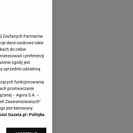
6
] Zaufanych Partnerów
woje dane osobowe takie
likach do celów
teresowań i preferencji
ażenie zgody jest
dę uprzednio udzieloną
yczących funkcjonowania
kach przetwarzanie
ązanej – Agora S.A. –
awień Zaawansowanych”
go jest kierowany.
ości Gazeta.pl
i
Polityka