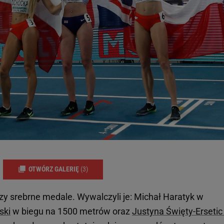
OTWÓRZ GALERIĘ
(3)
trzy srebrne medale. Wywalczyli je: Michał Haratyk w
ski
w biegu na 1500 metrów oraz
Justyna Święty-Erseti