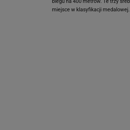
biegu na 400 metrów. Te trzy sre
miejsce w klasyfikacji medalowej.