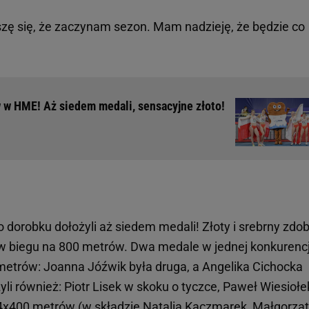
ę się, że zaczynam sezon. Mam nadzieję, że będzie co
 w HME! Aż siedem medali, sensacyjne złoto!
 dorobku dołożyli aż siedem medali! Złoty i srebrny zdob
 w biegu na 800 metrów. Dwa medale w jednej konkurencj
metrów: Joanna Jóźwik była druga, a Angelika Cichocka
i również: Piotr Lisek w skoku o tyczce, Paweł Wiesiołe
4x400 metrów (w składzie
Natalia Kaczmarek
, Małgorza