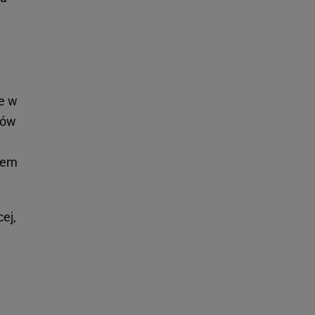
e w
ków
dem
ej,