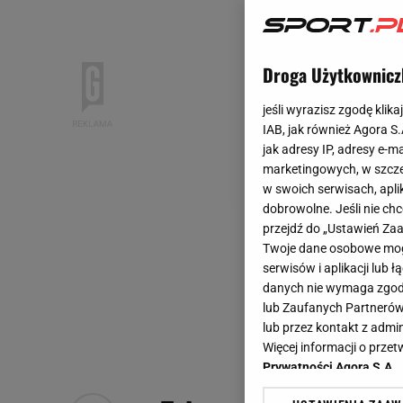
Droga Użytkownicz
jeśli wyrazisz zgodę klika
IAB, jak również Agora S
jak adresy IP, adresy e-m
marketingowych, w szcze
w swoich serwisach, aplik
dobrowolne. Jeśli nie ch
przejdź do „Ustawień Z
Twoje dane osobowe mogą
serwisów i aplikacji lub
danych nie wymaga zgody 
lub Zaufanych Partnerów
lub przez kontakt z admi
Więcej informacji o prz
Prywatności Agora S.A.