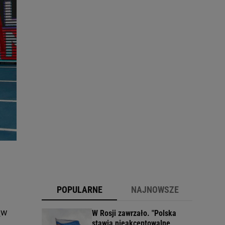
POPULARNE
NAJNOWSZE
c
w
W Rosji zawrzało. "Polska
stawia nieakceptowalne