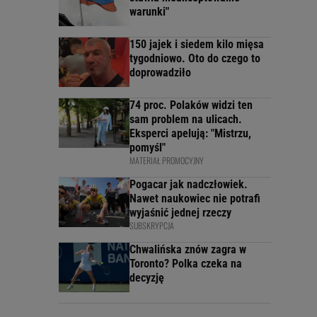
warunki"
150 jajek i siedem kilo mięsa
tygodniowo. Oto do czego to
doprowadziło
74 proc. Polaków widzi ten
sam problem na ulicach.
Eksperci apelują: "Mistrzu,
pomyśl"
MATERIAŁ PROMOCYJNY
Pogacar jak nadczłowiek.
Nawet naukowiec nie potrafi
wyjaśnić jednej rzeczy
SUBSKRYPCJA
Chwalińska znów zagra w
Toronto? Polka czeka na
decyzję