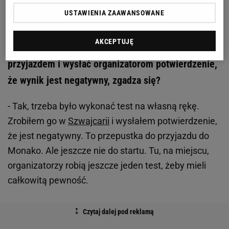
Mam nadzieję.
USTAWIENIA ZAAWANSOWANE
Z testem na koronawirusa poszło? Jak każdy
AKCEPTUJĘ
startujący w Monako musiałeś się zbadać przed
przyjazdem i wysłać organizatorom potwierdzenie,
że wynik jest negatywny, zgadza się?
- Tak, trzeba było wykonać test na własną rękę.
Zrobiłem go w
Szwajcarii
i wysłałem potwierdzenie,
że jest negatywny. To przepustka do przyjazdu do
Monako. Ale jeszcze nie do startu. Tu, na miejscu,
organizatorzy robią jeszcze jeden test, żeby mieli
całkowitą pewność.