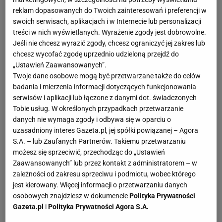
reklam dopasowanych do Twoich zainteresowań i preferencji w
swoich serwisach, aplikacjach i w Internecie lub personalizacji
treści w nich wyświetlanych. Wyrażenie zgody jest dobrowolne.
Jeśli nie chcesz wyrazić zgody, chcesz ograniczyć jej zakres lub
chcesz wycofać zgodę uprzednio udzieloną przejdź do
„Ustawień Zaawansowanych”.
Twoje dane osobowe mogą być przetwarzane także do celów
badania i mierzenia informacji dotyczących funkcjonowania
serwisów i aplikacji lub łączone z danymi dot. świadczonych
Tobie usług. W określonych przypadkach przetwarzanie
danych nie wymaga zgody i odbywa się w oparciu o
uzasadniony interes Gazeta.pl, jej spółki powiązanej – Agora
S.A. – lub Zaufanych Partnerów. Takiemu przetwarzaniu
możesz się sprzeciwić, przechodząc do „Ustawień
Zaawansowanych” lub przez kontakt z administratorem – w
zależności od zakresu sprzeciwu i podmiotu, wobec którego
jest kierowany. Więcej informacji o przetwarzaniu danych
osobowych znajdziesz w dokumencie
Polityka Prywatności
Gazeta.pl
i
Polityka Prywatności Agora S.A.