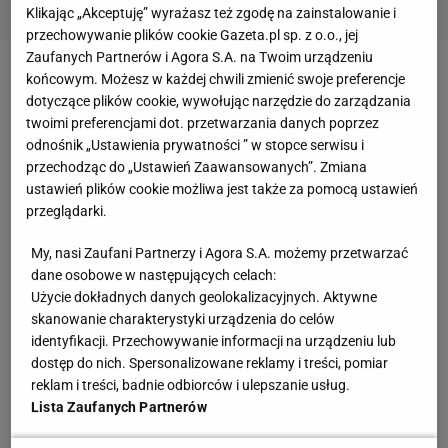
Klikając „Akceptuję” wyrażasz też zgodę na zainstalowanie i
przechowywanie plików cookie Gazeta.pl sp. z o.o., jej
Zaufanych Partnerów i Agora S.A. na Twoim urządzeniu
końcowym. Możesz w każdej chwili zmienić swoje preferencje
Zobacz wideo
Piotr Lisek opowiada, co zyskał dzięki
dotyczące plików cookie, wywołując narzędzie do zarządzania
odpoczynkowi od treningów
twoimi preferencjami dot. przetwarzania danych poprzez
odnośnik „Ustawienia prywatności ” w stopce serwisu i
przechodząc do „Ustawień Zaawansowanych”. Zmiana
Łukasz Jachimiak: Trudno było dotrzeć do Monako
ustawień plików cookie możliwa jest także za pomocą ustawień
na pierwszy w tym roku mityng Diamentowej Ligi?
przeglądarki.
Marcin Lewandowski: Dojechałem bez problemu, bo
My, nasi Zaufani Partnerzy i Agora S.A. możemy przetwarzać
dane osobowe w następujących celach:
podróżowałem samochodem ze szwajcarskiego
Użycie dokładnych danych geolokalizacyjnych. Aktywne
Sankt Moritz. Wracał będę samolotem, więc pewnie
skanowanie charakterystyki urządzenia do celów
będzie trudniej. Będę leciał stąd do Berlina, bo tam
identyfikacji. Przechowywanie informacji na urządzeniu lub
dostęp do nich. Spersonalizowane reklamy i treści, pomiar
jest najbliższe lotnisko od mojego miejsca
reklam i treści, badnie odbiorców i ulepszanie usług.
zamieszkania. Z Niemiec pod Police dojadę autem.
Lista Zaufanych Partnerów
Może mimo pandemii wszystko pójdzie sprawnie.