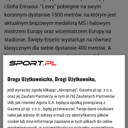
i Sofia Ennaoui. "Lewy" pobiegnie na swym
koronnym dystansie 1500 metrów, na którym jest
aktualnym brązowym medalistą MŚ i halowym
mistrzem Europy oraz wicemistrzem Europy na
stadionie. Święty-Ersetic wystartuje na również
klasycznym dla siebie dystansie 400 metrów. A
Ennaoui zobaczymy w przedostatniej z 14
zaplanowanych konkurencji - biegu na 1000 metrów.
Droga Użytkowniczko, Drogi Użytkowniku,
jeśli wyrazisz zgodę klikając „Akceptuję”, Gazeta.pl sp. z o.o.
oraz jej Zaufani Partnerzy, w tym [
676
] Zaufanych Partnerów
IAB, jak również Agora S.A. będąca spółką powiązaną z
Gazeta.pl sp. z o.o., będą przetwarzać Twoje dane osobowe
takie jak adresy IP, adresy e-mail czy identyfikatory plików
cookie lub inne informacje zapisane w tych plikach do celów
marketingowych, w szczególności na potrzeby wyświetlania