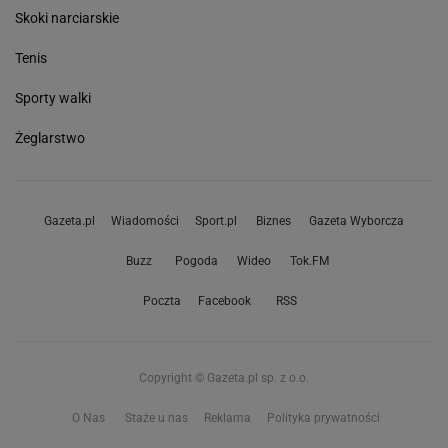
Skoki narciarskie
Tenis
Sporty walki
Żeglarstwo
Gazeta.pl
Wiadomości
Sport.pl
Biznes
Gazeta Wyborcza
Buzz
Pogoda
Wideo
Tok.FM
Poczta
Facebook
RSS
Copyright © Gazeta.pl sp. z o.o.
O Nas
Staże u nas
Reklama
Polityka prywatności