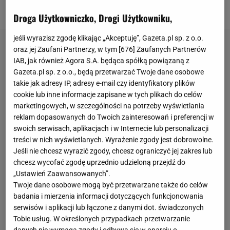
błędnie wybrani przez sędziego.
Droga Użytkowniczko, Drogi Użytkowniku,
jeśli wyrazisz zgodę klikając „Akceptuję”, Gazeta.pl sp. z o.o.
oraz jej Zaufani Partnerzy, w tym [
676
] Zaufanych Partnerów
IAB, jak również Agora S.A. będąca spółką powiązaną z
Gazeta.pl sp. z o.o., będą przetwarzać Twoje dane osobowe
takie jak adresy IP, adresy e-mail czy identyfikatory plików
cookie lub inne informacje zapisane w tych plikach do celów
marketingowych, w szczególności na potrzeby wyświetlania
reklam dopasowanych do Twoich zainteresowań i preferencji w
swoich serwisach, aplikacjach i w Internecie lub personalizacji
treści w nich wyświetlanych. Wyrażenie zgody jest dobrowolne.
Jeśli nie chcesz wyrazić zgody, chcesz ograniczyć jej zakres lub
chcesz wycofać zgodę uprzednio udzieloną przejdź do
„Ustawień Zaawansowanych”.
Twoje dane osobowe mogą być przetwarzane także do celów
badania i mierzenia informacji dotyczących funkcjonowania
serwisów i aplikacji lub łączone z danymi dot. świadczonych
Tobie usług. W określonych przypadkach przetwarzanie