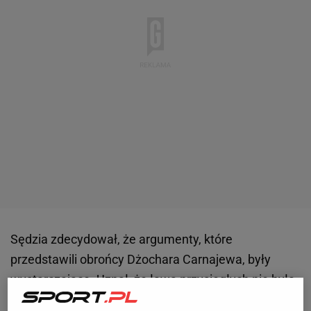
Sędzia zdecydował, że argumenty, które
przedstawili obrońcy Dżochara Carnajewa, były
wystarczające. Uznał, że ława przysięgłych nie była
bezstronna wobec oskarżonego, a ławnicy zostali