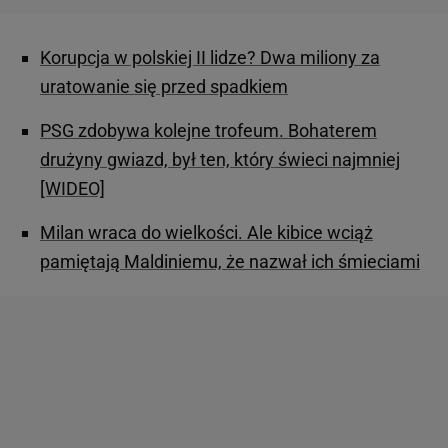
Korupcja w polskiej II lidze? Dwa miliony za
uratowanie się przed spadkiem
PSG zdobywa kolejne trofeum. Bohaterem
drużyny gwiazd, był ten, który świeci najmniej
[WIDEO]
Milan wraca do wielkości. Ale kibice wciąż
pamiętają Maldiniemu, że nazwał ich śmieciami