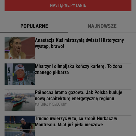
NASTĘPNE PYTANIE
POPULARNE
NAJNOWSZE
Anastazja Kuś mistrzynią świata! Historyczny
występ, brawo!
Mistrzyni olimpijska kończy karierę. To żona
znanego piłkarza
Północna brama gazowa. Jak Polska buduje
nową architekturę energetyczną regionu
MATERIAŁ PROMOCYJNY
Trudno uwierzyć w to, co zrobił Hurkacz w
Montrealu. Miał już piłki meczowe