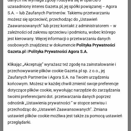
danych nie wymaga zgody i odbywa się w oparciu o
uzasadniony interes Gazeta.pl, jej spółki powiązanej – Agora
S.A. – lub Zaufanych Partnerów. Takiemu przetwarzaniu
możesz się sprzeciwić, przechodząc do „Ustawień
Zaawansowanych” lub przez kontakt z administratorem – w
zależności od zakresu sprzeciwu i podmiotu, wobec którego
jest kierowany. Więcej informacji o przetwarzaniu danych
osobowych znajdziesz w dokumencie
Polityka Prywatności
Gazeta.pl
i
Polityka Prywatności Agora S.A.
Klikając „Akceptuję” wyrażasz też zgodę na zainstalowanie i
przechowywanie plików cookie Gazeta.pl sp. z o.o., jej
Zaufanych Partnerów i Agora S.A. na Twoim urządzeniu
końcowym. Możesz w każdej chwili zmienić swoje preferencje
dotyczące plików cookie, wywołując narzędzie do zarządzania
Zobacz wideo
Pobiegł maraton w ogródku.
twoimi preferencjami dot. przetwarzania danych poprzez
Wcześniej przebiegł 42 kilometry wokół łóżka
odnośnik „Ustawienia prywatności ” w stopce serwisu i
przechodząc do „Ustawień Zaawansowanych”. Zmiana
ustawień plików cookie możliwa jest także za pomocą ustawień
Sąd apelacyjny w Bostonie orzekł, że zamachowiec
przeglądarki.
do końca życia będzie siedział w więzieniu.