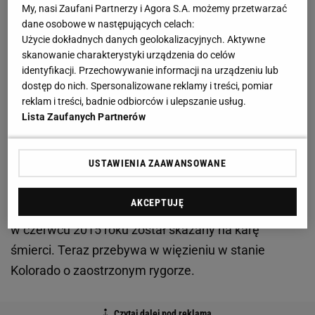
My, nasi Zaufani Partnerzy i Agora S.A. możemy przetwarzać
Do zamachu na trasie
bostońskiego maratonu
dane osobowe w następujących celach:
Użycie dokładnych danych geolokalizacyjnych. Aktywne
doszło w kwietniu 2013 roku. Pochodzący z
skanowanie charakterystyki urządzenia do celów
Czeczenii bracia Carnajew - Dżochar i Tamerlan
identyfikacji. Przechowywanie informacji na urządzeniu lub
zdetonował dwie
bomby
.
Zginęły wówczas trzy
dostęp do nich. Spersonalizowane reklamy i treści, pomiar
reklam i treści, badnie odbiorców i ulepszanie usług.
osoby, w tym 8-letnie dziecko
, a rannych zostało
Lista Zaufanych Partnerów
ponad 260 osób. Do wybuchów doszło około
godziny 14.45 czasu lokalnego w momencie, gdy
USTAWIENIA ZAAWANSOWANE
część uczestników przekraczała linię mety. Podczas
ucieczki zastrzelono Tamerlana, natomiast Dżochar
AKCEPTUJĘ
został złapany i postawiony przed sądem. Carnajew
w czerwcu 2015 roku został skazany na karę
śmierci. Teraz przebywa w więzieniu w stanie
Kolorado o zaostrzonym rygorze.