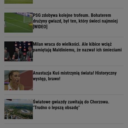
PSG zdobywa kolejne trofeum. Bohaterem
drużyny gwiazd, był ten, który świeci najmniej
[WIDEO]
Milan wraca do wielkości. Ale kibice wciąż
pamiętają Maldiniemu, że nazwał ich śmieciami
Anastazja Kuś mistrzynią świata! Historyczny
występ, brawo!
Światowe gwiazdy zawitają do Chorzowa.
"Trudno o lepszą obsadę"