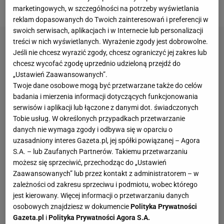
pochodnię z olimpijskim ogniem.
marketingowych, w szczególności na potrzeby wyświetlania
reklam dopasowanych do Twoich zainteresowań i preferencji w
swoich serwisach, aplikacjach i w Internecie lub personalizacji
treści w nich wyświetlanych. Wyrażenie zgody jest dobrowolne.
Jeśli nie chcesz wyrazić zgody, chcesz ograniczyć jej zakres lub
chcesz wycofać zgodę uprzednio udzieloną przejdź do
„Ustawień Zaawansowanych”.
Twoje dane osobowe mogą być przetwarzane także do celów
badania i mierzenia informacji dotyczących funkcjonowania
serwisów i aplikacji lub łączone z danymi dot. świadczonych
Tobie usług. W określonych przypadkach przetwarzanie
danych nie wymaga zgody i odbywa się w oparciu o
uzasadniony interes Gazeta.pl, jej spółki powiązanej – Agora
S.A. – lub Zaufanych Partnerów. Takiemu przetwarzaniu
możesz się sprzeciwić, przechodząc do „Ustawień
Zaawansowanych” lub przez kontakt z administratorem – w
zależności od zakresu sprzeciwu i podmiotu, wobec którego
jest kierowany. Więcej informacji o przetwarzaniu danych
osobowych znajdziesz w dokumencie
Polityka Prywatności
Gazeta.pl
i
Polityka Prywatności Agora S.A.