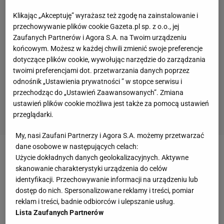
Klikając „Akceptuję” wyrażasz też zgodę na zainstalowanie i
przechowywanie plików cookie Gazeta.pl sp. z o.o., jej
Zaufanych Partnerów i Agora S.A. na Twoim urządzeniu
końcowym. Możesz w każdej chwili zmienić swoje preferencje
dotyczące plików cookie, wywołując narzędzie do zarządzania
twoimi preferencjami dot. przetwarzania danych poprzez
odnośnik „Ustawienia prywatności ” w stopce serwisu i
przechodząc do „Ustawień Zaawansowanych”. Zmiana
ustawień plików cookie możliwa jest także za pomocą ustawień
przeglądarki.
My, nasi Zaufani Partnerzy i Agora S.A. możemy przetwarzać
dane osobowe w następujących celach:
Paweł Fajdek to czterokrotny mistrz świata. Ostatni
Użycie dokładnych danych geolokalizacyjnych. Aktywne
skanowanie charakterystyki urządzenia do celów
tytuł wywalczył łatwo.
identyfikacji. Przechowywanie informacji na urządzeniu lub
dostęp do nich. Spersonalizowane reklamy i treści, pomiar
Zobacz wideo
reklam i treści, badnie odbiorców i ulepszanie usług.
Lista Zaufanych Partnerów