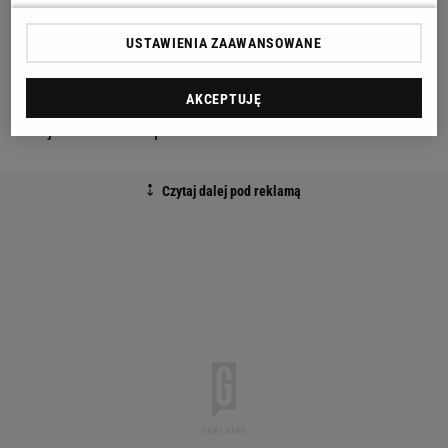
W drugiej wojnie światowej Dillard uczestniczył. W
1943 roku został powołany do wojska i wysłany na
USTAWIENIA ZAAWANSOWANE
front. W igrzyskach zadebiutował jako 25-latek i
choć nie wystąpił w biegu, którego był mistrzem, to
AKCEPTUJĘ
swoje marzenie spełnił.