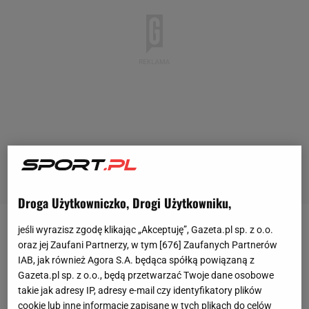
Droga Użytkowniczko, Drogi Użytkowniku,
jeśli wyrazisz zgodę klikając „Akceptuję”, Gazeta.pl sp. z o.o.
Dillard chorował na
raka
żołądka. W 2012 roku świat
oraz jej Zaufani Partnerzy, w tym [
676
] Zaufanych Partnerów
przypomniał sobie o nim, gdy zbliżały się igrzyska w
IAB, jak również Agora S.A. będąca spółką powiązaną z
Londynie. Mistrz imprezy rozegranej tam tuż po
Gazeta.pl sp. z o.o., będą przetwarzać Twoje dane osobowe
takie jak adresy IP, adresy e-mail czy identyfikatory plików
drugiej wojnie światowej, był jedną z osób niosących
cookie lub inne informacje zapisane w tych plikach do celów