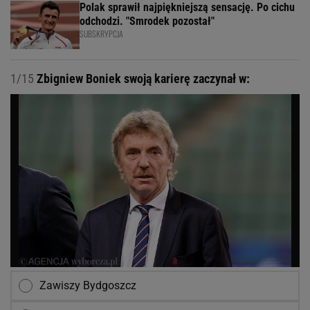
Polak sprawił najpiękniejszą sensację. Po cichu
odchodzi. "Smrodek pozostał"
SUBSKRYPCJA
1/15
Zbigniew Boniek swoją karierę zaczynał w:
Zawiszy Bydgoszcz