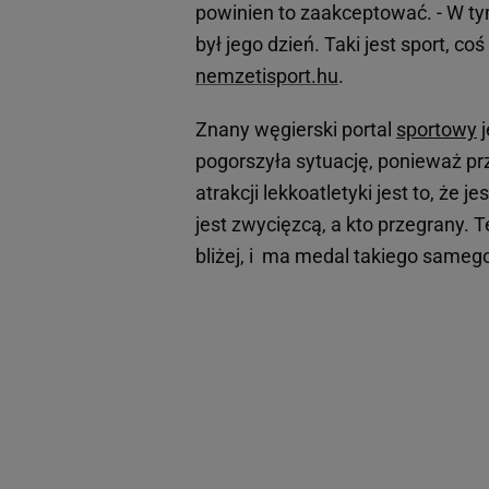
powinien to zaakceptować. - W ty
był jego dzień. Taki jest sport, c
nemzetisport.hu
.
Znany węgierski portal
sportowy
j
pogorszyła sytuację, ponieważ pr
atrakcji lekkoatletyki jest to, że 
jest zwycięzcą, a kto przegrany. T
bliżej, i ma medal takiego samego