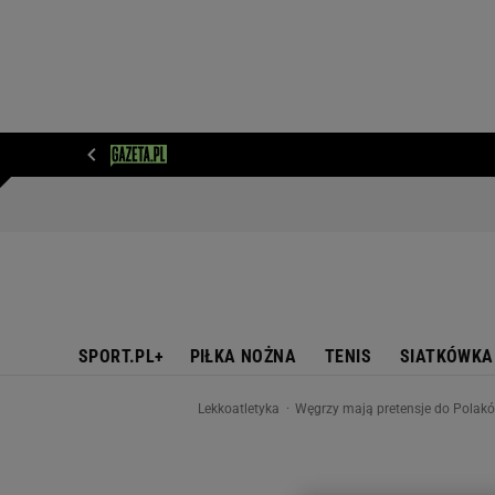
WIADOMOŚCI
NEXT
SPORT
PLOTEK
D
SPORT.PL+
PIŁKA NOŻNA
TENIS
SIATKÓWKA
Lekkoatletyka
Węgrzy mają pretensje do Polakó