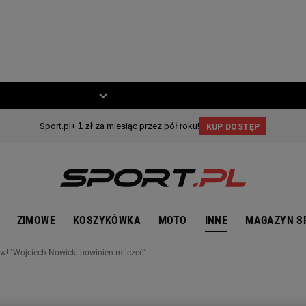
ZIECKO
MOTO
ZIMOWE
KOSZYKÓWKA
MOTO
INNE
MAGAZYN S
w! "Wojciech Nowicki powinien milczeć"