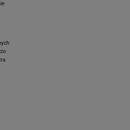
ie
nych
kto
tra