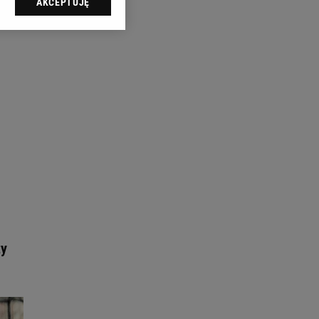
AKCEPTUJĘ
l sp. z o.o., jej
ić swoje preferencje
arzania danych poprzez
ych”. Zmiana ustawień
ach:
 celów identyfikacji.
omiar reklam i treści,
zy