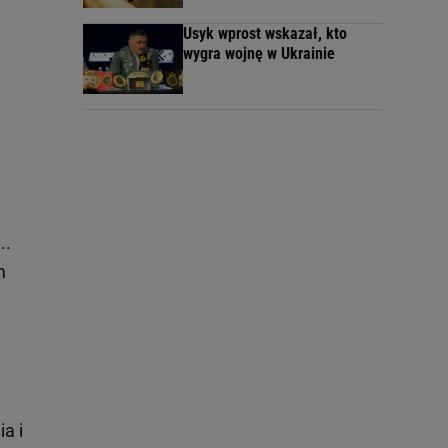
Usyk wprost wskazał, kto
wygra wojnę w Ukrainie
..
m
a i