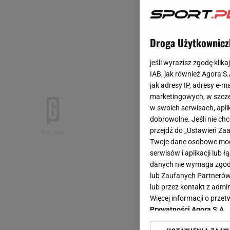
Droga Użytkownicz
jeśli wyrazisz zgodę klika
IAB, jak również Agora S
jak adresy IP, adresy e-m
marketingowych, w szcze
w swoich serwisach, aplik
dobrowolne. Jeśli nie ch
przejdź do „Ustawień Z
Twoje dane osobowe mogą
serwisów i aplikacji lub
danych nie wymaga zgody 
lub Zaufanych Partnerów
lub przez kontakt z admi
Więcej informacji o prz
Prywatności Agora S.A.