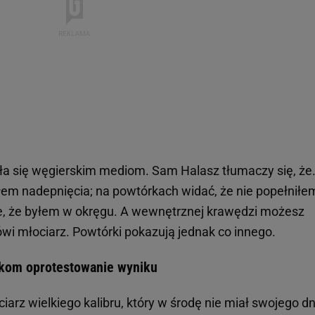
a się węgierskim mediom. Sam Halasz tłumaczy się, że.
ułem nadepnięcia; na powtórkach widać, że nie popełniłe
je, że byłem w okręgu. A wewnętrznej krawędzi możesz
ówi młociarz. Powtórki pokazują jednak co innego.
akom oprotestowanie wyniku
arz wielkiego kalibru, który w środę nie miał swojego dni