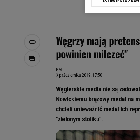
USTAWIENIA ZAA
Klikając „Akceptuję” wyra
Zaufanych Partnerów i A
dotyczące plików cookie,
odnośnik „Ustawienia pr
plików cookie możliwa je
Węgrzy mają pretens
My, nasi Zaufani Partne
powinien milczeć"
Użycie dokładnych danych
Przechowywanie informacji
badnie odbiorców i uleps
PM
3 października 2019, 17:50
Węgierskie media nie są zadowol
Nowickiemu brązowy medal na mis
chcieli unieważnić medal ich rep
"zielonym stoliku".