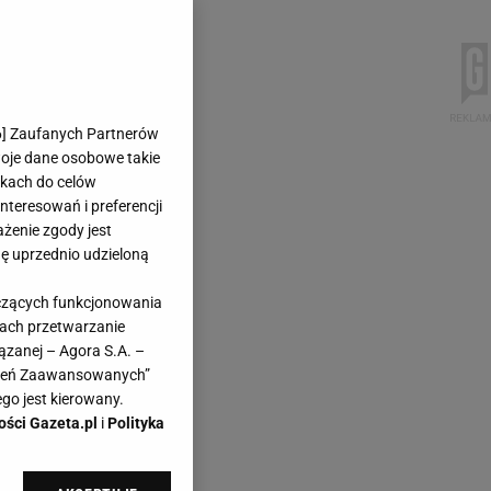
6
] Zaufanych Partnerów
woje dane osobowe takie
likach do celów
teresowań i preferencji
ażenie zgody jest
dę uprzednio udzieloną
yczących funkcjonowania
kach przetwarzanie
ązanej – Agora S.A. –
awień Zaawansowanych”
go jest kierowany.
ości Gazeta.pl
i
Polityka