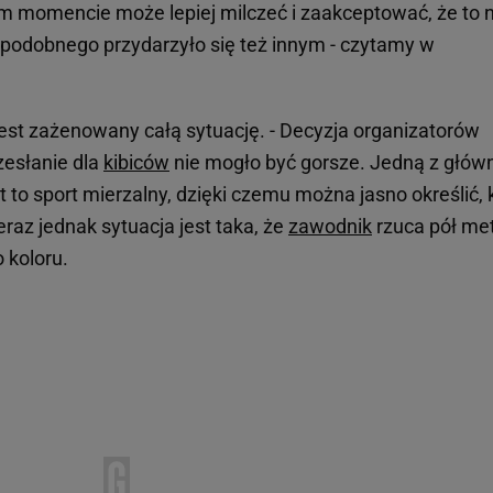
m momencie może lepiej milczeć i zaakceptować, że to n
oś podobnego przydarzyło się też innym - czytamy w
est zażenowany całą sytuację. - Decyzja organizatorów
zesłanie dla
kibiców
nie mogło być gorsze. Jedną z głów
jest to sport mierzalny, dzięki czemu można jasno określić, 
eraz jednak sytuacja jest taka, że
zawodnik
rzuca pół me
 koloru.