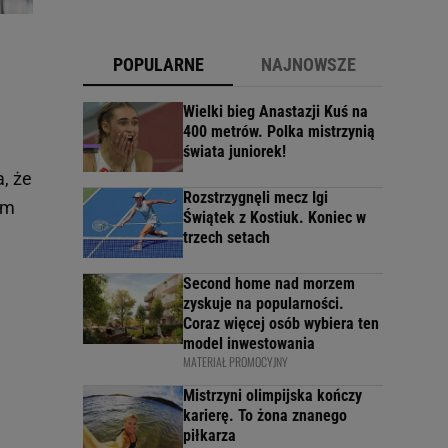
POPULARNE
NAJNOWSZE
Wielki bieg Anastazji Kuś na
400 metrów. Polka mistrzynią
świata juniorek!
a, że
Rozstrzygnęli mecz Igi
em
Świątek z Kostiuk. Koniec w
trzech setach
Second home nad morzem
zyskuje na popularności.
Coraz więcej osób wybiera ten
model inwestowania
MATERIAŁ PROMOCYJNY
Mistrzyni olimpijska kończy
karierę. To żona znanego
piłkarza