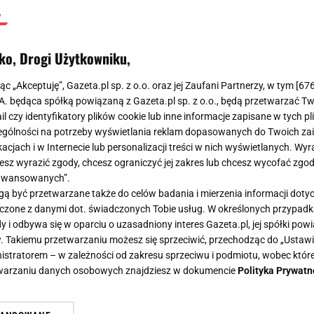
ko, Drogi Użytkowniku,
jąc „Akceptuję”, Gazeta.pl sp. z o.o. oraz jej Zaufani Partnerzy, w tym [
67
.A. będąca spółką powiązaną z Gazeta.pl sp. z o.o., będą przetwarzać T
ail czy identyfikatory plików cookie lub inne informacje zapisane w tych p
gólności na potrzeby wyświetlania reklam dopasowanych do Twoich zain
acjach i w Internecie lub personalizacji treści w nich wyświetlanych. Wyr
cesz wyrazić zgody, chcesz ograniczyć jej zakres lub chcesz wycofać zgo
aawansowanych”.
 być przetwarzane także do celów badania i mierzenia informacji dot
 łączone z danymi dot. świadczonych Tobie usług. W określonych przypad
i odbywa się w oparciu o uzasadniony interes Gazeta.pl, jej spółki powi
. Takiemu przetwarzaniu możesz się sprzeciwić, przechodząc do „Ust
nistratorem – w zależności od zakresu sprzeciwu i podmiotu, wobec które
etwarzaniu danych osobowych znajdziesz w dokumencie
Polityka Prywatn