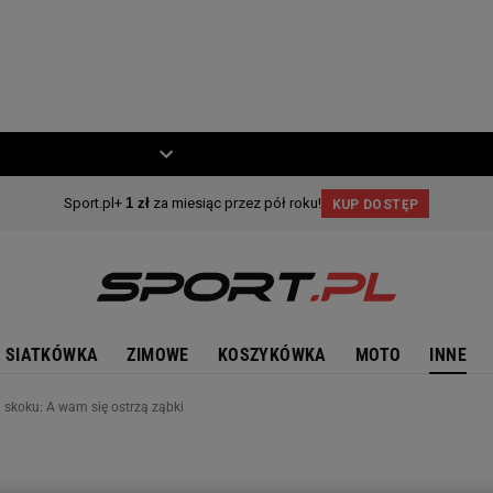
ZIECKO
MOTO
SIATKÓWKA
ZIMOWE
KOSZYKÓWKA
MOTO
INNE
 skoku: A wam się ostrzą ząbki