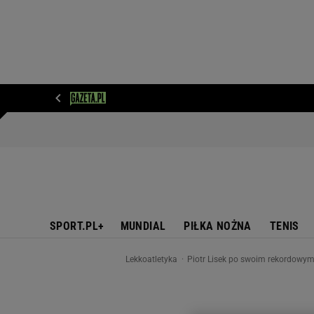
WIADOMOŚCI
NEXT
SPORT
PLOTEK
D
SPORT.PL+
MUNDIAL
PIŁKA NOŻNA
TENIS
Lekkoatletyka
Piotr Lisek po swoim rekordowym