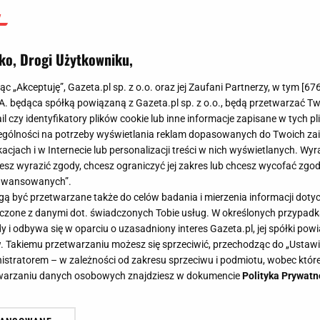
ko, Drogi Użytkowniku,
jąc „Akceptuję”, Gazeta.pl sp. z o.o. oraz jej Zaufani Partnerzy, w tym [
67
.A. będąca spółką powiązaną z Gazeta.pl sp. z o.o., będą przetwarzać T
ail czy identyfikatory plików cookie lub inne informacje zapisane w tych p
gólności na potrzeby wyświetlania reklam dopasowanych do Twoich zain
acjach i w Internecie lub personalizacji treści w nich wyświetlanych. Wyr
cesz wyrazić zgody, chcesz ograniczyć jej zakres lub chcesz wycofać zgo
aawansowanych”.
 być przetwarzane także do celów badania i mierzenia informacji dot
 łączone z danymi dot. świadczonych Tobie usług. W określonych przypad
i odbywa się w oparciu o uzasadniony interes Gazeta.pl, jej spółki powi
. Takiemu przetwarzaniu możesz się sprzeciwić, przechodząc do „Ust
nistratorem – w zależności od zakresu sprzeciwu i podmiotu, wobec które
etwarzaniu danych osobowych znajdziesz w dokumencie
Polityka Prywatn