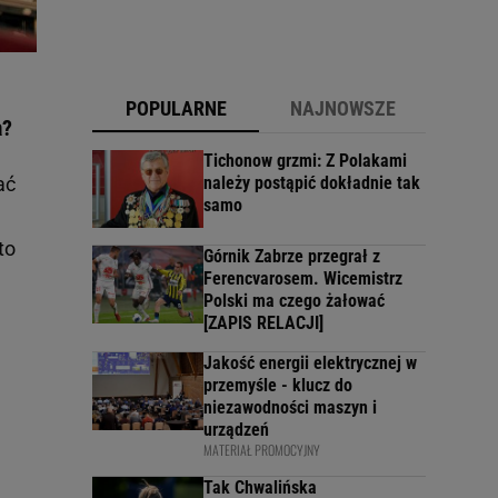
POPULARNE
NAJNOWSZE
a?
Tichonow grzmi: Z Polakami
ać
należy postąpić dokładnie tak
samo
to
Górnik Zabrze przegrał z
Ferencvarosem. Wicemistrz
Polski ma czego żałować
[ZAPIS RELACJI]
Jakość energii elektrycznej w
przemyśle - klucz do
niezawodności maszyn i
urządzeń
MATERIAŁ PROMOCYJNY
Tak Chwalińska