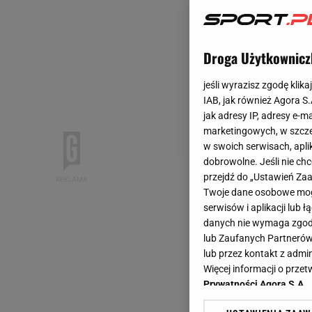
Droga Użytkownicz
jeśli wyrazisz zgodę klika
IAB, jak również Agora S
jak adresy IP, adresy e-m
marketingowych, w szcze
w swoich serwisach, aplik
dobrowolne. Jeśli nie ch
przejdź do „Ustawień Z
Twoje dane osobowe mogą
serwisów i aplikacji lub
danych nie wymaga zgody 
lub Zaufanych Partnerów
lub przez kontakt z admi
Więcej informacji o prz
Prywatności Agora S.A.