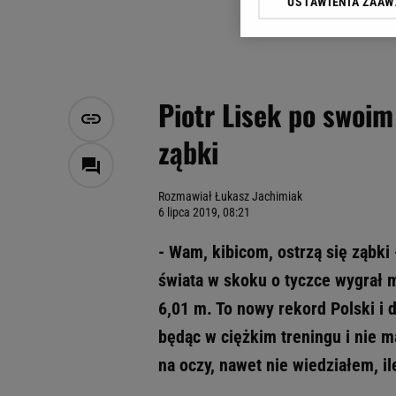
USTAWIENIA ZAA
Klikając „Akceptuję” wyra
Zaufanych Partnerów i A
dotyczące plików cookie,
odnośnik „Ustawienia pr
plików cookie możliwa je
Piotr Lisek po swoi
My, nasi Zaufani Partne
ząbki
Użycie dokładnych danych
Przechowywanie informacji
badnie odbiorców i uleps
Rozmawiał Łukasz Jachimiak
6 lipca 2019, 08:21
- Wam, kibicom, ostrzą się ząbki 
świata w skoku o tyczce wygrał 
6,01 m. To nowy rekord Polski i d
będąc w ciężkim treningu i nie m
na oczy, nawet nie wiedziałem, i