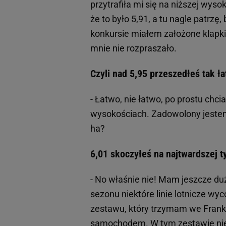
przytrafiła mi się na niższej wyso
że to było 5,91, a tu nagle patrz
konkursie miałem założone klapki 
mnie nie rozpraszało.
Czyli nad 5,95 przeszedłeś tak ł
- Łatwo, nie łatwo, po prostu chc
wysokościach. Zadowolony jeste
ha?
6,01 skoczyłeś na najtwardszej t
- No właśnie nie! Mam jeszcze du
sezonu niektóre linie lotnicze wy
zestawu, który trzymam we Frankf
samochodem. W tym zestawie nie m