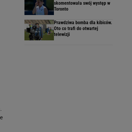
skomentowała swój występ w
Toronto
Prawdziwa bomba dla kibiców.
Oto co trafi do otwartej
telewizji
.
że