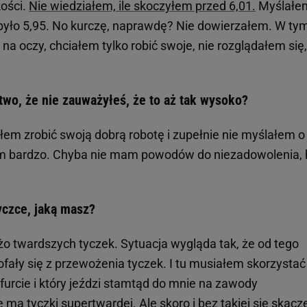
kości.
Nie wiedziałem, ile skoczyłem przed 6,01.
Myślałe
ę, było 5,95. No kurczę, naprawdę? Nie dowierzałem. W ty
na oczy, chciałem tylko robić swoje, nie rozglądałem się,
atwo, że nie zauważyłeś, że to aż tak wysoko?
iałem zrobić swoją dobrą robotę i zupełnie nie myślałem o
m bardzo. Chyba nie mam powodów do niezadowolenia, 
yczce, jaką masz?
żo twardszych tyczek. Sytuacja wygląda tak, że od tego
cofały się z przewożenia tyczek. I tu musiałem skorzystać
urcie i który jeździ stamtąd do mnie na zawody
a tyczki supertwardej. Ale skoro i bez takiej się skacz