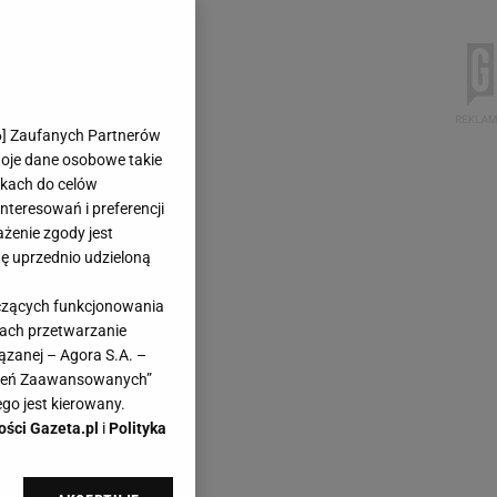
6
] Zaufanych Partnerów
woje dane osobowe takie
likach do celów
teresowań i preferencji
ażenie zgody jest
dę uprzednio udzieloną
yczących funkcjonowania
kach przetwarzanie
ązanej – Agora S.A. –
awień Zaawansowanych”
go jest kierowany.
ości Gazeta.pl
i
Polityka