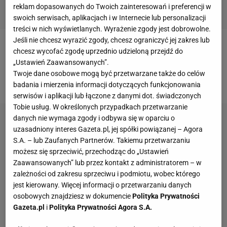
reklam dopasowanych do Twoich zainteresowań i preferencji w
swoich serwisach, aplikacjach i w Internecie lub personalizacji
treści w nich wyświetlanych. Wyrażenie zgody jest dobrowolne.
Jeśli nie chcesz wyrazić zgody, chcesz ograniczyć jej zakres lub
Polacy biegli w
składzie
Karol Zalewski, Rafał
chcesz wycofać zgodę uprzednio udzieloną przejdź do
„Ustawień Zaawansowanych”.
Omelko, Łukasz Krawczuk, Jakub
Krzewina
.
Twoje dane osobowe mogą być przetwarzane także do celów
Przybiegli na metę z czasem 3:01.77.
badania i mierzenia informacji dotyczących funkcjonowania
serwisów i aplikacji lub łączone z danymi dot. świadczonych
Tobie usług. W określonych przypadkach przetwarzanie
danych nie wymaga zgody i odbywa się w oparciu o
uzasadniony interes Gazeta.pl, jej spółki powiązanej – Agora
S.A. – lub Zaufanych Partnerów. Takiemu przetwarzaniu
możesz się sprzeciwić, przechodząc do „Ustawień
Zaawansowanych” lub przez kontakt z administratorem – w
zależności od zakresu sprzeciwu i podmiotu, wobec którego
jest kierowany. Więcej informacji o przetwarzaniu danych
osobowych znajdziesz w dokumencie
Polityka Prywatności
Gazeta.pl
i
Polityka Prywatności Agora S.A.