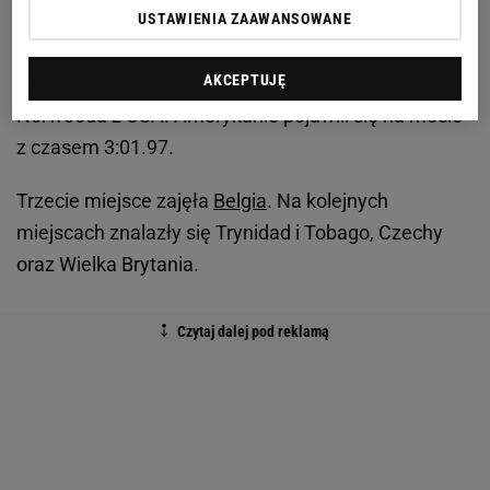
USTAWIENIA ZAAWANSOWANE
AKCEPTUJĘ
Krzewina na ostatniej prostej wyprzedził Vernona
Norwooda z USA. Amerykanie pojawili się na mecie
z czasem 3:01.97.
Trzecie miejsce zajęła
Belgia
. Na kolejnych
miejscach znalazły się Trynidad i Tobago, Czechy
oraz Wielka Brytania.