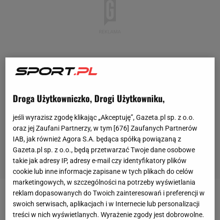
Droga Użytkowniczko, Drogi Użytkowniku,
jeśli wyrazisz zgodę klikając „Akceptuję”, Gazeta.pl sp. z o.o.
oraz jej Zaufani Partnerzy, w tym [
676
] Zaufanych Partnerów
IAB, jak również Agora S.A. będąca spółką powiązaną z
Gazeta.pl sp. z o.o., będą przetwarzać Twoje dane osobowe
takie jak adresy IP, adresy e-mail czy identyfikatory plików
cookie lub inne informacje zapisane w tych plikach do celów
marketingowych, w szczególności na potrzeby wyświetlania
reklam dopasowanych do Twoich zainteresowań i preferencji w
Awans do finału zapewnił sobie w drugiej próbie, do
swoich serwisach, aplikacjach i w Internecie lub personalizacji
trzeciej nie musiał już podchodzić. Nie powtórzył się
treści w nich wyświetlanych. Wyrażenie zgody jest dobrowolne.