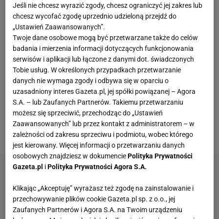
Jeśli nie chcesz wyrazić zgody, chcesz ograniczyć jej zakres lub
dramat z Londynu, kiedy nie wszedł do finału
chcesz wycofać zgodę uprzednio udzieloną przejdź do
podczas igrzysk.
„Ustawień Zaawansowanych”.
Twoje dane osobowe mogą być przetwarzane także do celów
Pierwszy rzut naprawdę komiczny w moim
badania i mierzenia informacji dotyczących funkcjonowania
serwisów i aplikacji lub łączone z danymi dot. świadczonych
wykonaniu. Trochę się z siebie pośmiałem, żeby się
Tobie usług. W określonych przypadkach przetwarzanie
rozluźnić, potem jednak skoncentrowałem się na
danych nie wymaga zgody i odbywa się w oparciu o
kolejnym rzucie. Drugi był już bardzo poprawny,
uzasadniony interes Gazeta.pl, jej spółki powiązanej – Agora
S.A. – lub Zaufanych Partnerów. Takiemu przetwarzaniu
typowy na zaliczenie, z mocniejszą końcóweczką.
możesz się sprzeciwić, przechodząc do „Ustawień
Teraz czekam na finał - opowiadał mistrz świata z
Zaawansowanych” lub przez kontakt z administratorem – w
Moskwy sprzed roku.
zależności od zakresu sprzeciwu i podmiotu, wobec którego
jest kierowany. Więcej informacji o przetwarzaniu danych
osobowych znajdziesz w dokumencie
Polityka Prywatności
Gazeta.pl
i
Polityka Prywatności Agora S.A.
Klikając „Akceptuję” wyrażasz też zgodę na zainstalowanie i
przechowywanie plików cookie Gazeta.pl sp. z o.o., jej
Zaufanych Partnerów i Agora S.A. na Twoim urządzeniu