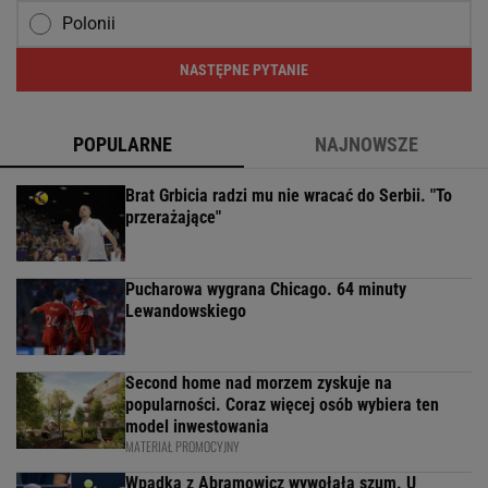
Polonii
NASTĘPNE PYTANIE
POPULARNE
NAJNOWSZE
Brat Grbicia radzi mu nie wracać do Serbii. "To
przerażające"
Pucharowa wygrana Chicago. 64 minuty
Lewandowskiego
Second home nad morzem zyskuje na
popularności. Coraz więcej osób wybiera ten
model inwestowania
MATERIAŁ PROMOCYJNY
Wpadka z Abramowicz wywołała szum. U