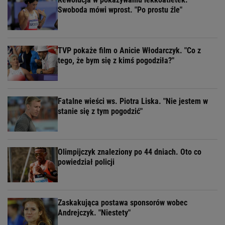
Swoboda mówi wprost. "Po prostu źle"
TVP pokaże film o Anicie Włodarczyk. "Co z
tego, że bym się z kimś pogodziła?"
Fatalne wieści ws. Piotra Liska. "Nie jestem w
stanie się z tym pogodzić"
Olimpijczyk znaleziony po 44 dniach. Oto co
powiedział policji
Zaskakująca postawa sponsorów wobec
Andrejczyk. "Niestety"