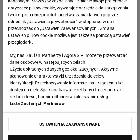
końcowym. Możesz w każdej chwili zmienić swoje preferencje
dotyczące plików cookie, wywołując narzędzie do zarządzania
twoimi preferencjami dot. przetwarzania danych poprzez
odnośnik „Ustawienia prywatności ” w stopce serwisu i
przechodząc do „Ustawień Zaawansowanych”. Zmiana
ustawień plików cookie możliwa jest także za pomocą ustawień
przeglądarki.
My, nasi Zaufani Partnerzy i Agora S.A. możemy przetwarzać
dane osobowe w następujących celach:
Użycie dokładnych danych geolokalizacyjnych. Aktywne
skanowanie charakterystyki urządzenia do celów
identyfikacji. Przechowywanie informacji na urządzeniu lub
dostęp do nich. Spersonalizowane reklamy i treści, pomiar
reklam i treści, badnie odbiorców i ulepszanie usług.
Lista Zaufanych Partnerów
"Pars będzie groźny"
USTAWIENIA ZAAWANSOWANE
Tylko siedmiu zawodników przekroczyło 75 metrów,
co dawało automatyczną kwalifikację. Do finału