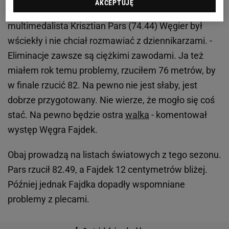
AKCEPTUJĘ
weszli dzięki temu także 38-letni Ziółkowski (74.93) i
multimedalista Krisztian Pars (74.44) Węgier był
wściekły i nie chciał rozmawiać z dziennikarzami. -
Eliminacje zawsze są ciężkimi zawodami. Ja też
miałem rok temu problemy, rzuciłem 76 metrów, by
w finale rzucić 82. Na pewno nie jest słaby, jest
dobrze przygotowany. Nie wierze, że mogło się coś
stać. Na pewno będzie ostra
walka
- komentował
występ Węgra Fajdek.
Obaj prowadzą na listach światowych z tego sezonu.
Pars rzucił 82.49, a Fajdek 12 centymetrów bliżej.
Później jednak Fajdka dopadły wspomniane
problemy z plecami.