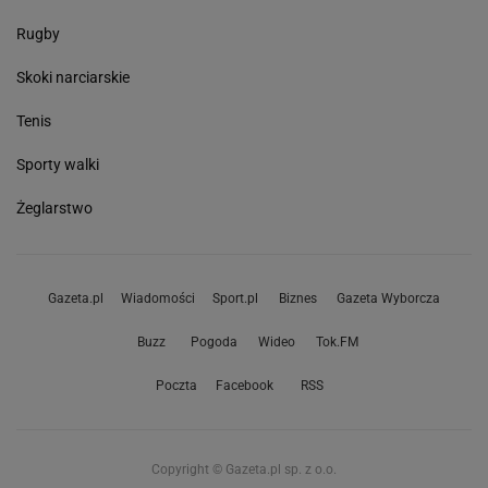
Rugby
Skoki narciarskie
Tenis
Sporty walki
Żeglarstwo
Gazeta.pl
Wiadomości
Sport.pl
Biznes
Gazeta Wyborcza
Buzz
Pogoda
Wideo
Tok.FM
Poczta
Facebook
RSS
Copyright © Gazeta.pl sp. z o.o.