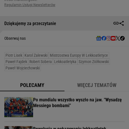
Dziękujemy za przeczytanie
Obserwuj nas
Piotr Lisek
Karol Zalewski
Mistrzostwa Europy W Lekkoatletyce
Paweł Fajdek
Robert Sobera
Lekkoatletyka
Szymon Ziółkowski
Paweł Wojciechowski
POLECAMY
WIĘCEJ TEMATÓW
Po mundialu wszystko wyszło na jaw. "Wysadzę
Messiego bombami"
Rewolucja w pokazywaniu lekkoatletek.