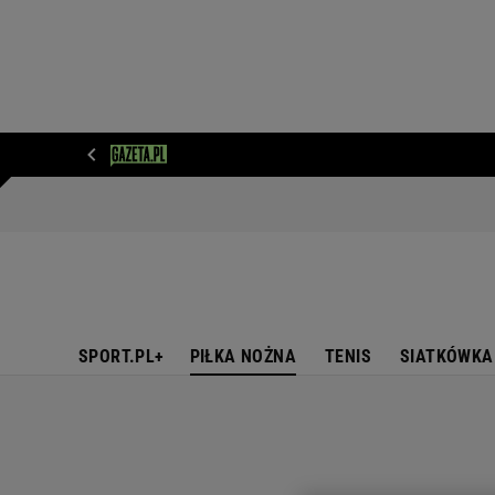
WIADOMOŚCI
NEXT
SPORT
PLOTEK
D
SPORT.PL+
PIŁKA NOŻNA
TENIS
SIATKÓWKA