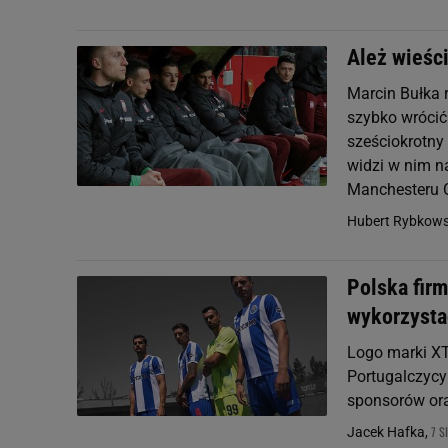
Ależ wieści
Marcin Bułka 
szybko wrócić
sześciokrotny
widzi w nim n
Manchesteru C
Hubert Rybkows
Polska fir
wykorzysta
Logo marki XT
Portugalczycy
sponsorów ora
7 S
Jacek Hafka,