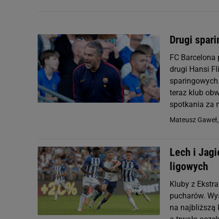
Drugi spar
FC Barcelona 
drugi Hansi F
sparingowych.
teraz klub ob
spotkania za 
Mateusz Gaweł
Lech i Jag
ligowych
Kluby z Ekstr
pucharów. Wys
na najbliższą