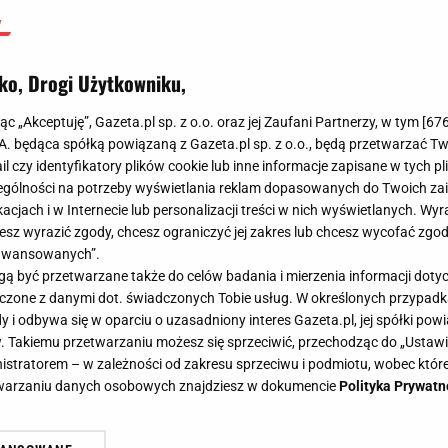
ko, Drogi Użytkowniku,
jąc „Akceptuję”, Gazeta.pl sp. z o.o. oraz jej Zaufani Partnerzy, w tym [
67
.A. będąca spółką powiązaną z Gazeta.pl sp. z o.o., będą przetwarzać T
ail czy identyfikatory plików cookie lub inne informacje zapisane w tych p
gólności na potrzeby wyświetlania reklam dopasowanych do Twoich zain
acjach i w Internecie lub personalizacji treści w nich wyświetlanych. Wyr
cesz wyrazić zgody, chcesz ograniczyć jej zakres lub chcesz wycofać zgo
aawansowanych”.
 być przetwarzane także do celów badania i mierzenia informacji dot
 łączone z danymi dot. świadczonych Tobie usług. W określonych przypad
i odbywa się w oparciu o uzasadniony interes Gazeta.pl, jej spółki powi
. Takiemu przetwarzaniu możesz się sprzeciwić, przechodząc do „Ust
nistratorem – w zależności od zakresu sprzeciwu i podmiotu, wobec które
etwarzaniu danych osobowych znajdziesz w dokumencie
Polityka Prywatn