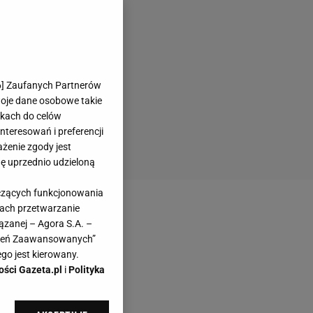
6
] Zaufanych Partnerów
woje dane osobowe takie
likach do celów
teresowań i preferencji
ażenie zgody jest
dę uprzednio udzieloną
yczących funkcjonowania
kach przetwarzanie
ązanej – Agora S.A. –
awień Zaawansowanych”
go jest kierowany.
ości Gazeta.pl
i
Polityka