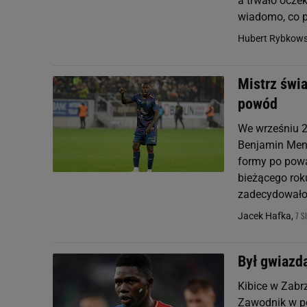
a trwało oczek
wiadomo, co 
Hubert Rybkows
Mistrz świa
powód
We wrześniu 20
Benjamin Mend
formy po powa
bieżącego rok
zadecydowało?
7 S
Jacek Hafka,
Był gwiazdą
Kibice w Zabr
Zawodnik w po