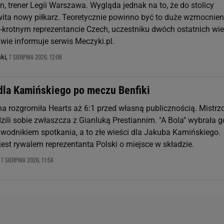
, trener Legii Warszawa. Wygląda jednak na to, że do stolicy
ta nowy piłkarz. Teoretycznie powinno być to duże wzmocnieni
krotnym reprezentancie Czech, uczestniku dwóch ostatnich wie
wie informuje serwis Meczyki.pl.
7 SIERPNIA 2026, 12:08
ki,
 dla Kamińskiego po meczu Benfiki
na rozgromiła Hearts aż 6:1 przed własną publicznością. Mistrz
dzili sobie zwłaszcza z Gianluką Prestiannim. "A Bola" wybrała g
wodnikiem spotkania, a to złe wieści dla Jakuba Kamińskiego.
est rywalem reprezentanta Polski o miejsce w składzie.
7 SIERPNIA 2026, 11:56
,