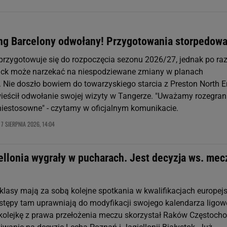
ing Barcelony odwołany! Przygotowania storpedow
przygotowuje się do rozpoczęcia sezonu 2026/27, jednak po ra
lick może narzekać na niespodziewane zmiany w planach
 Nie doszło bowiem do towarzyskiego starcia z Preston North E
wieścił odwołanie swojej wizyty w Tangerze. "Uważamy rozegran
niestosowne" - czytamy w oficjalnym komunikacie.
7 SIERPNIA 2026, 14:04
,
iellonia wygrały w pucharach. Jest decyzja ws. me
aklasy mają za sobą kolejne spotkania w kwalifikacjach europej
tępy tam uprawniają do modyfikacji swojego kalendarza ligow
 kolejkę z prawa przełożenia meczu skorzystał Raków Częstoch