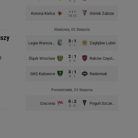
0 : 2
- : -
Korona Kielce
Górnik Zabrze
18:15
Śląsk Wr
Niedziela, 02 Sierpnia
jszy
3 : 1
Legia Warszawa
Zagłębie Lubin
1 : 1
2 : 1
z
Śląsk Wrocław
Raków Częstochowa
Lech P
0 : 0
3 : 1
GKS Katowice
Radomiak
GKS Kat
0 : 1
m
Poniedziałek, 03 Sierpnia
0 : 2
Cracovia
Pogoń Szczecin
0 : 0