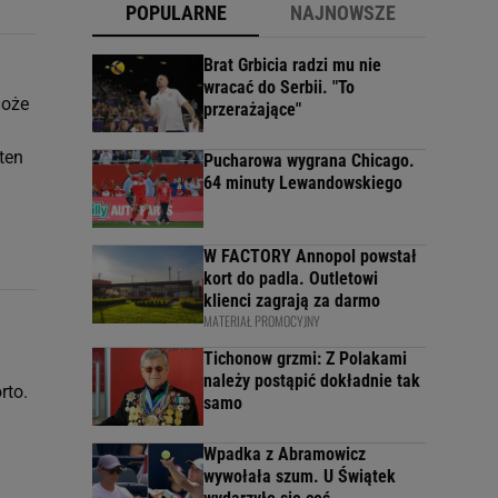
POPULARNE
NAJNOWSZE
Brat Grbicia radzi mu nie
wracać do Serbii. "To
może
przerażające"
ten
Pucharowa wygrana Chicago.
64 minuty Lewandowskiego
W FACTORY Annopol powstał
kort do padla. Outletowi
klienci zagrają za darmo
MATERIAŁ PROMOCYJNY
Tichonow grzmi: Z Polakami
należy postąpić dokładnie tak
rto.
samo
Wpadka z Abramowicz
wywołała szum. U Świątek