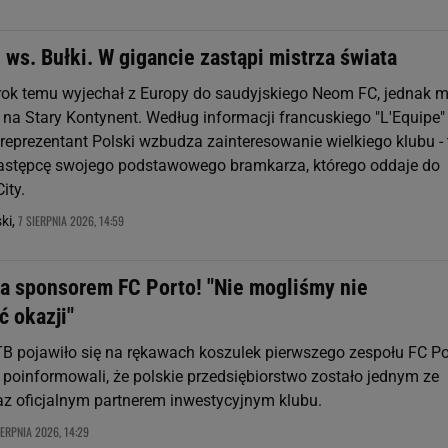
 ws. Bułki. W gigancie zastąpi mistrza świata
rok temu wyjechał z Europy do saudyjskiego Neom FC, jednak 
 na Stary Kontynent. Według informacji francuskiego "L'Equipe"
 reprezentant Polski wzbudza zainteresowanie wielkiego klubu - 
astępcę swojego podstawowego bramkarza, którego oddaje do
ity.
7 SIERPNIA 2026, 14:59
ki,
ma sponsorem FC Porto! "Nie mogliśmy nie
ć okazji"
B pojawiło się na rękawach koszulek pierwszego zespołu FC Po
 poinformowali, że polskie przedsiębiorstwo zostało jednym ze
z oficjalnym partnerem inwestycyjnym klubu.
IERPNIA 2026, 14:29