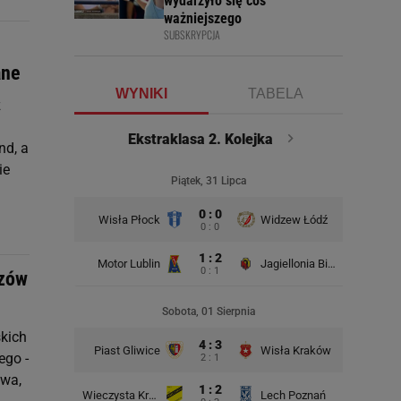
wydarzyło się coś
ważniejszego
SUBSKRYPCJA
ane
WYNIKI
TABELA
z
Ekstraklasa 2. Kolejka
nd, a
ie
Piątek, 31 Lipca
0 : 0
Wisła Płock
Widzew Łódź
Wisła K
0 : 0
1 : 2
Motor Lublin
Jagiellonia Białystok
0 : 1
czów
Rad
Sobota, 01 Sierpnia
skich
4 : 3
Piast Gliwice
Wisła Kraków
ego -
2 : 1
owa,
1 : 2
Wieczysta Kraków
Lech Poznań
Korona 