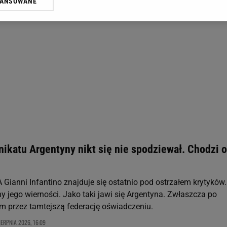
WANSOWANE
żasz też zgodę na zainstalowanie i przechowywanie plików cookie Gazeta.p
gora S.A. na Twoim urządzeniu końcowym. Możesz w każdej chwili zmien
 wywołując narzędzie do zarządzania twoimi preferencjami dot. przetw
ywatności ” w stopce serwisu i przechodząc do „Ustawień Zaawansowan
st także za pomocą ustawień przeglądarki.
rzy i Agora S.A. możemy przetwarzać dane osobowe w następujących cel
 geolokalizacyjnych. Aktywne skanowanie charakterystyki urządzenia do
 na urządzeniu lub dostęp do nich. Spersonalizowane reklamy i treści, p
zanie usług.
Lista Zaufanych Partnerów
ikatu Argentyny nikt się nie spodziewał. Chodzi o
 Gianni Infantino znajduje się ostatnio pod ostrzałem krytyków
y jego wierności. Jako taki jawi się Argentyna. Zwłaszcza po
 przez tamtejszą federację oświadczeniu.
IERPNIA 2026, 16:09