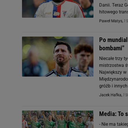
Danii. Teraz G
hitowego tran
7 
Paweł Matys,
Po mundial
bombami"
Niecałe trzy 
mistrzostwa ś
Największy w h
Międzynarodow
gróźb i innych
7 S
Jacek Hafka,
Media: To s
- Nie ma takie