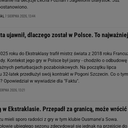
iwanie na decyzje Lecha Poznań i Jagiellonii Białystok. Już
postanowiono.
7 SIERPNIA 2026, 13:44
ki,
ta ujawnił, dlaczego został w Polsce. To najważnie
25 roku do Ekstraklasy trafił mistrz świata z 2018 roku Francu
y. Kontekst jego gry w Polsce był jasny - chodziło o odbudowę
żnych perturbacjach pozaboiskowych. Na początku lipca
u 32-latek przedłużył swój kontrakt w Pogoni Szczecin. Co o ty
 Opowiedział w wywiadzie dla "Faktu".
IERPNIA 2026, 13:21
 w Ekstraklasie. Przepadł za granicą, może wrócić
zu mieli sporo radości z gry w tym klubie Ousmane'a Sowa.
łowie ubiegłego sezonu zdecydował się jednak na przejście do