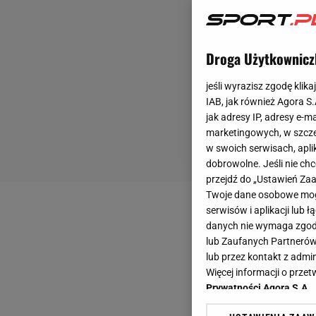
Droga Użytkownicz
jeśli wyrazisz zgodę klika
IAB, jak również Agora S
jak adresy IP, adresy e-m
marketingowych, w szcze
w swoich serwisach, aplik
dobrowolne. Jeśli nie ch
przejdź do „Ustawień Z
Twoje dane osobowe mogą
serwisów i aplikacji lub
danych nie wymaga zgody 
lub Zaufanych Partnerów
lub przez kontakt z admi
Więcej informacji o prz
Prywatności Agora S.A.