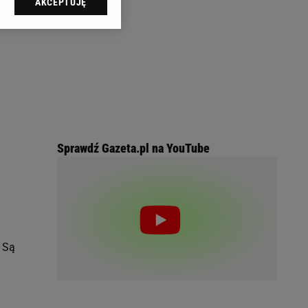
AKCEPTUJĘ
l sp. z o.o., jej
ić swoje preferencje
arzania danych poprzez
ych”. Zmiana ustawień
ach:
 celów identyfikacji.
omiar reklam i treści,
Sprawdź Gazeta.pl na YouTube
. Są