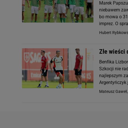
Marek Papszun
niebawem zawi
bo mowa o 31-
imprez. O spra
Hubert Rybkows
Złe wieści
Benfika Lizbo
Szkocji nie ra
najlepszym za
Argentyńczyk j
Mateusz Gaweł