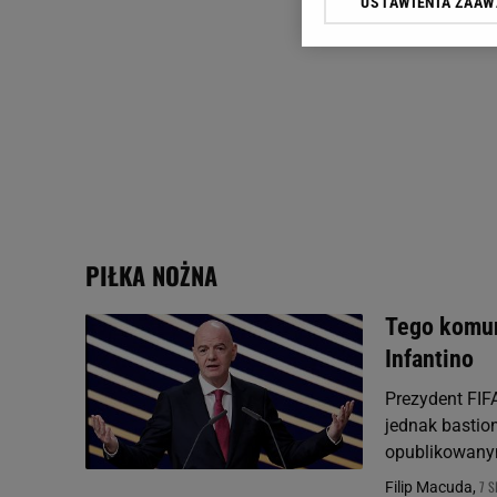
USTAWIENIA ZAA
Klikając „Akceptuję” wyra
Zaufanych Partnerów i A
dotyczące plików cookie,
odnośnik „Ustawienia pr
plików cookie możliwa je
My, nasi Zaufani Partne
Użycie dokładnych danych
Przechowywanie informacji
badnie odbiorców i uleps
PIŁKA NOŻNA
Tego komun
Infantino
Prezydent FIFA
jednak bastion
opublikowanym
7 S
Filip Macuda,