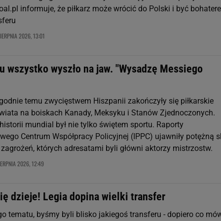
oal.pl informuje, że piłkarz może wrócić do Polski i być bohater
sferu
SIERPNIA 2026, 13:01
u wszystko wyszło na jaw. "Wysadzę Messiego
tygodnie temu zwycięstwem Hiszpanii zakończyły się piłkarskie
wiata na boiskach Kanady, Meksyku i Stanów Zjednoczonych.
istorii mundial był nie tylko świętem sportu. Raporty
ego Centrum Współpracy Policyjnej (IPPC) ujawniły potężną s
 zagrożeń, których adresatami byli główni aktorzy mistrzostw.
IERPNIA 2026, 12:49
ię dzieje! Legia dopina wielki transfer
go tematu, byśmy byli blisko jakiegoś transferu - dopiero co mów