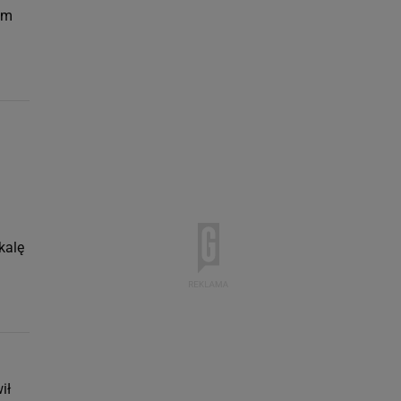
em
kalę
ił