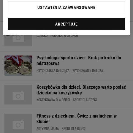
USTAWIENIA ZAAWANSOWANE
AKCEPTUJĘ
Jak rozmawiać z dzieckiem po porażce?
DZIECKO
PORAŻKA W SPORCIE
Psychologia sportu dzieci. Krok po kroku do
mistrzostwa
PSYCHOLOGIA DZIECIĘCA
WYCHOWANIE DZIECKA
Koszykówka dla dzieci. Dlaczego warto posłać
dziecko na koszykówkę
KOSZYKÓWKA DLA DZIECI
SPORT DLA DZIECI
Fitness z dzieckiem. Ćwicz z maluchem w
klubie!
AKTYWNA MAMA
SPORT DLA DZIECI