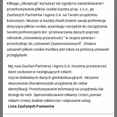
Lewandowski spełnił marzenia młodych
Klikając „Akceptuję” wyrażasz też zgodę na zainstalowanie i
piłkarzy z Polski
przechowywanie plików cookie Gazeta.pl sp. z o.o., jej
BAYERN MONACHIUM
LIGA MISTRZÓW
Zaufanych Partnerów i Agora S.A. na Twoim urządzeniu
końcowym. Możesz w każdej chwili zmienić swoje preferencje
dotyczące plików cookie, wywołując narzędzie do zarządzania
twoimi preferencjami dot. przetwarzania danych poprzez
odnośnik „Ustawienia prywatności ” w stopce serwisu i
przechodząc do „Ustawień Zaawansowanych”. Zmiana
ustawień plików cookie możliwa jest także za pomocą ustawień
przeglądarki.
My, nasi Zaufani Partnerzy i Agora S.A. możemy przetwarzać
dane osobowe w następujących celach:
Użycie dokładnych danych geolokalizacyjnych. Aktywne
skanowanie charakterystyki urządzenia do celów
identyfikacji. Przechowywanie informacji na urządzeniu lub
dostęp do nich. Spersonalizowane reklamy i treści, pomiar
reklam i treści, badnie odbiorców i ulepszanie usług.
Lista Zaufanych Partnerów