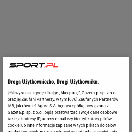
Droga Użytkowniczko, Drogi Użytkowniku,
jeśli wyrazisz zgodę klikając „Akceptuję”, Gazeta.pl sp. z o.o.
oraz jej Zaufani Partnerzy, w tym [
676
] Zaufanych Partnerów
IAB, jak również Agora S.A. będąca spółką powiązaną z
Gazeta.pl sp. z o.o., będą przetwarzać Twoje dane osobowe
takie jak adresy IP, adresy e-mail czy identyfikatory plików
cookie lub inne informacje zapisane w tych plikach do celów
marketingowych, w szczególności na potrzeby wyświetlania