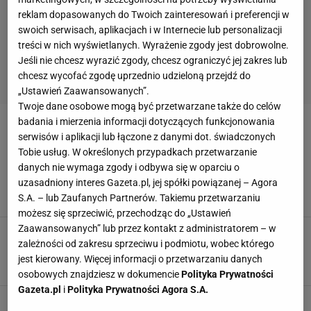
reklam dopasowanych do Twoich zainteresowań i preferencji w
swoich serwisach, aplikacjach i w Internecie lub personalizacji
treści w nich wyświetlanych. Wyrażenie zgody jest dobrowolne.
Jeśli nie chcesz wyrazić zgody, chcesz ograniczyć jej zakres lub
chcesz wycofać zgodę uprzednio udzieloną przejdź do
„Ustawień Zaawansowanych”.
Twoje dane osobowe mogą być przetwarzane także do celów
badania i mierzenia informacji dotyczących funkcjonowania
JUNIOR
serwisów i aplikacji lub łączone z danymi dot. świadczonych
Tobie usług. W określonych przypadkach przetwarzanie
Dlaczego dzieci powinny uprawiać sport? 8
danych nie wymaga zgody i odbywa się w oparciu o
najważniejszych korzyści
uzasadniony interes Gazeta.pl, jej spółki powiązanej – Agora
DZIECKO NA BASENIE
GRY DLA DZIECI
S.A. – lub Zaufanych Partnerów. Takiemu przetwarzaniu
możesz się sprzeciwić, przechodząc do „Ustawień
Zaawansowanych” lub przez kontakt z administratorem – w
Przed startem - przygotowanie małego
zależności od zakresu sprzeciwu i podmiotu, wobec którego
sportowca. O czym warto pamiętać?
jest kierowany. Więcej informacji o przetwarzaniu danych
osobowych znajdziesz w dokumencie
Polityka Prywatności
Gazeta.pl
i
Polityka Prywatności Agora S.A.
Deichmann Minimistrzostwa. Robert