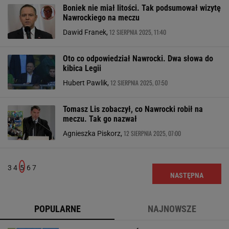
Boniek nie miał litości. Tak podsumował wizytę
Nawrockiego na meczu
12 SIERPNIA 2025, 11:40
Dawid Franek,
Oto co odpowiedział Nawrocki. Dwa słowa do
kibica Legii
12 SIERPNIA 2025, 07:50
Hubert Pawlik,
Tomasz Lis zobaczył, co Nawrocki robił na
meczu. Tak go nazwał
12 SIERPNIA 2025, 07:00
Agnieszka Piskorz,
3
4
5
6
7
NASTĘPNA
POPULARNE
NAJNOWSZE