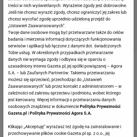
treści w nich wyświetlanych. Wyrażenie zgody jest dobrowolne.
Jeśli nie chcesz wyrazić zgody, chcesz ograniczyć jej zakres lub
chcesz wycofać zgodę uprzednio udzieloną przejdź do
„Ustawień Zaawansowanych”.
Twoje dane osobowe mogą być przetwarzane także do celów
badania i mierzenia informacji dotyczących funkcjonowania
serwisów i aplikacji lub łączone z danymi dot. świadczonych
Tobie usług. W określonych przypadkach przetwarzanie
Ależ powrót Goncalo Feio! Rozbili rewelację ligi
danych nie wymaga zgody i odbywa się w oparciu o
7 LISTOPADA 2025, 19:59
Filip Macuda,
uzasadniony interes Gazeta.pl, jej spółki powiązanej – Agora
S.A. – lub Zaufanych Partnerów. Takiemu przetwarzaniu
możesz się sprzeciwić, przechodząc do „Ustawień
Zaawansowanych” lub przez kontakt z administratorem – w
Tak wyglądał powrót Goncalo Feio do
Ekstraklasy. Gol w 93. minucie
zależności od zakresu sprzeciwu i podmiotu, wobec którego
jest kierowany. Więcej informacji o przetwarzaniu danych
3 LISTOPADA 2025, 20:01
Kacper Marciniak,
osobowych znajdziesz w dokumencie
Polityka Prywatności
Gazeta.pl
i
Polityka Prywatności Agora S.A.
Awantura po meczu Pucharu Polski! Trener
ruszył do pokoju sędziów
Klikając „Akceptuję” wyrażasz też zgodę na zainstalowanie i
30 PAŹDZIERNIKA 2025, 07:02
Filip Macuda,
przechowywanie plików cookie Gazeta.pl sp. z o.o., jej