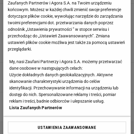
Zaufanych Partnerów i Agora S.A. na Twoim urządzeniu
końcowym. Możesz w każdej chwili zmienić swoje preferencje
FIFA zdecydowała ws. Lechii! Wyrok jest
brutalny. Chodzi o 8,5 mln zł
dotyczące plików cookie, wywołując narzędzie do zarządzania
twoimi preferencjami dot. przetwarzania danych poprzez
29 PAŹDZIERNIKA 2025, 13:39
Filip Macuda,
odnośnik „Ustawienia prywatności ” w stopce serwisu i
przechodząc do „Ustawień Zaawansowanych”. Zmiana
Nie do wiary, co trener Lechii zrobił po meczu.
ustawień plików cookie możliwa jest także za pomocą ustawień
"Potraktował mnie jak śmiecia"
przeglądarki.
26 PAŹDZIERNIKA 2025, 20:30
Bartosz Naus,
My, nasi Zaufani Partnerzy i Agora S.A. możemy przetwarzać
dane osobowe w następujących celach:
To miał być koszmar Rakowa. Co zrobiła
Użycie dokładnych danych geolokalizacyjnych. Aktywne
Lechia?!
skanowanie charakterystyki urządzenia do celów
26 PAŹDZIERNIKA 2025, 16:45
Bartosz Naus,
identyfikacji. Przechowywanie informacji na urządzeniu lub
dostęp do nich. Spersonalizowane reklamy i treści, pomiar
Gol w 95. minucie dał zwycięstwo! Sceny w
reklam i treści, badnie odbiorców i ulepszanie usług.
meczu Ekstraklasy
Lista Zaufanych Partnerów
19 PAŹDZIERNIKA 2025, 14:15
Agnieszka Piskorz,
USTAWIENIA ZAAWANSOWANE