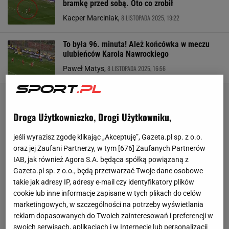
bramkę przed sobą. Oto co zrobił
8 LISTOPADA 2025, 19:22
Kacper Marciniak,
To była 96. minuta! Ależ końcówka w meczu
ulubieńców Karola Nawrockiego
8 LISTOPADA 2025, 16:56
Paweł Matys,
Droga Użytkowniczko, Drogi Użytkowniku,
jeśli wyrazisz zgodę klikając „Akceptuję”, Gazeta.pl sp. z o.o.
oraz jej Zaufani Partnerzy, w tym [
676
] Zaufanych Partnerów
IAB, jak również Agora S.A. będąca spółką powiązaną z
Gazeta.pl sp. z o.o., będą przetwarzać Twoje dane osobowe
takie jak adresy IP, adresy e-mail czy identyfikatory plików
cookie lub inne informacje zapisane w tych plikach do celów
marketingowych, w szczególności na potrzeby wyświetlania
reklam dopasowanych do Twoich zainteresowań i preferencji w
swoich serwisach, aplikacjach i w Internecie lub personalizacji