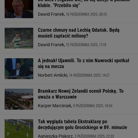
klubie. "Przebiło się"
16 PAŹDZIERNIKA 2025, 06:15
Dawid Franek,
Czarne chmury nad Lechią Gdańsk. Będą
musieli zapłacić miliony?
15 PAŹDZIERNIKA 2025, 17:18
Dawid Franek,
A jednak! Ujawnili. To z nim Nawrocki spotkał
się na meczu
14 PAŹDZIERNIKA 2025, 14:27
Norbert Amlicki,
Bramkarz Nowej Zelandii ocenił Polskę. To
uważa o Warszawie
9 PAŹDZIERNIKA 2025, 18:54
Kacper Marciniak,
Tak wygląda tabela Ekstraklasy po
decydującym golu Grosickiego w 89. minucie
3 PAŹDZIERNIKA 2025, 22:32
Agnieszka Piskorz,