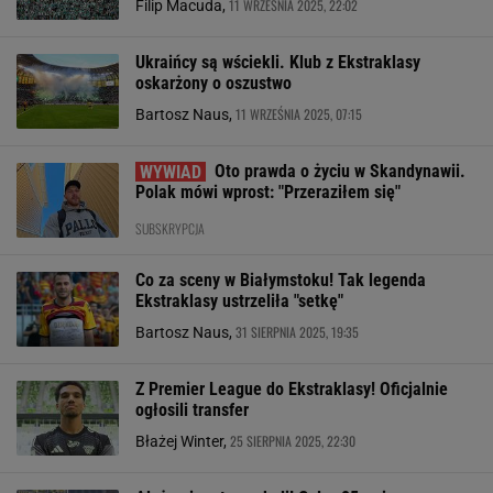
11 WRZEŚNIA 2025, 22:02
Filip Macuda,
Ukraińcy są wściekli. Klub z Ekstraklasy
oskarżony o oszustwo
11 WRZEŚNIA 2025, 07:15
Bartosz Naus,
Oto prawda o życiu w Skandynawii.
Polak mówi wprost: "Przeraziłem się"
SUBSKRYPCJA
Co za sceny w Białymstoku! Tak legenda
Ekstraklasy ustrzeliła "setkę"
31 SIERPNIA 2025, 19:35
Bartosz Naus,
Z Premier League do Ekstraklasy! Oficjalnie
ogłosili transfer
25 SIERPNIA 2025, 22:30
Błażej Winter,