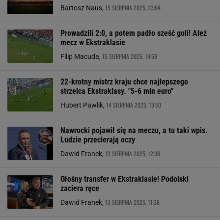
15 SIERPNIA 2025, 23:04
Bartosz Naus,
Prowadzili 2:0, a potem padło sześć goli! Ależ
mecz w Ekstraklasie
15 SIERPNIA 2025, 19:59
Filip Macuda,
22-krotny mistrz kraju chce najlepszego
strzelca Ekstraklasy. "5-6 mln euro"
14 SIERPNIA 2025, 13:50
Hubert Pawlik,
Nawrocki pojawił się na meczu, a tu taki wpis.
Ludzie przecierają oczy
13 SIERPNIA 2025, 12:38
Dawid Franek,
Głośny transfer w Ekstraklasie! Podolski
zaciera ręce
13 SIERPNIA 2025, 11:38
Dawid Franek,