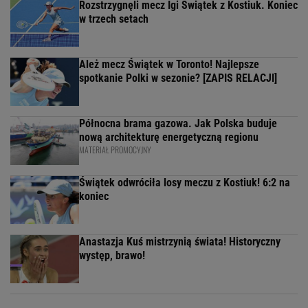
Rozstrzygnęli mecz Igi Świątek z Kostiuk. Koniec
w trzech setach
Ależ mecz Świątek w Toronto! Najlepsze
spotkanie Polki w sezonie? [ZAPIS RELACJI]
Północna brama gazowa. Jak Polska buduje
nową architekturę energetyczną regionu
MATERIAŁ PROMOCYJNY
Świątek odwróciła losy meczu z Kostiuk! 6:2 na
koniec
Anastazja Kuś mistrzynią świata! Historyczny
występ, brawo!