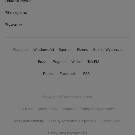
Lekkoatletyka
Piłka ręczna
Pływanie
Gazeta.pl
Wiadomości
Sport.pl
Biznes
Gazeta Wyborcza
Buzz
Pogoda
Wideo
Tok.FM
Poczta
Facebook
RSS
Copyright © Gazeta.pl sp. z o.o.
O Nas
Staże u nas
Reklama
Polityka prywatności
Wszystkie artykuły
Zasady korzystania z portalu
Zgłoś uwagi
Ustawienia prywatności