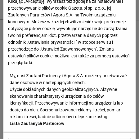
Klikając „Akceptuję” wyrażasz też zgodę na zainstalowanie i
przechowywanie plików cookie Gazeta.pl sp. z o.o., jej
POPULARNE
NAJNOWSZE
Zaufanych Partnerów i Agora S.A. na Twoim urządzeniu
końcowym. Możesz w każdej chwili zmienić swoje preferencje
Górnik marnował na potęgę. Jeden gol
dotyczące plików cookie, wywołując narzędzie do zarządzania
zadecydował
twoimi preferencjami dot. przetwarzania danych poprzez
odnośnik „Ustawienia prywatności ” w stopce serwisu i
przechodząc do „Ustawień Zaawansowanych”. Zmiana
W Rosji zawrzało. "Polska stawia
ustawień plików cookie możliwa jest także za pomocą ustawień
nieakceptowalne warunki"
przeglądarki.
My, nasi Zaufani Partnerzy i Agora S.A. możemy przetwarzać
Jakość energii elektrycznej w przemyśle - klucz
dane osobowe w następujących celach:
do niezawodności maszyn i urządzeń
Użycie dokładnych danych geolokalizacyjnych. Aktywne
MATERIAŁ PROMOCYJNY
skanowanie charakterystyki urządzenia do celów
identyfikacji. Przechowywanie informacji na urządzeniu lub
Prawdziwa bomba dla kibiców. Oto co trafi do
dostęp do nich. Spersonalizowane reklamy i treści, pomiar
otwartej telewizji
reklam i treści, badnie odbiorców i ulepszanie usług.
Lista Zaufanych Partnerów
Tichonow grzmi: Z Polakami należy postąpić