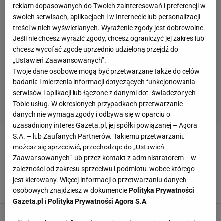
reklam dopasowanych do Twoich zainteresowań i preferencji w
swoich serwisach, aplikacjach i w Internecie lub personalizacji
treści w nich wyświetlanych. Wyrażenie zgody jest dobrowolne.
Jeśli nie chcesz wyrazić zgody, chcesz ograniczyć jej zakres lub
chcesz wycofać zgodę uprzednio udzieloną przejdź do
„Ustawień Zaawansowanych”.
Twoje dane osobowe mogą być przetwarzane także do celów
badania i mierzenia informacji dotyczących funkcjonowania
serwisów i aplikacji lub łączone z danymi dot. świadczonych
Tobie usług. W określonych przypadkach przetwarzanie
danych nie wymaga zgody i odbywa się w oparciu o
uzasadniony interes Gazeta.pl, jej spółki powiązanej – Agora
S.A. – lub Zaufanych Partnerów. Takiemu przetwarzaniu
LAURENTUS
możesz się sprzeciwić, przechodząc do „Ustawień
Zaawansowanych” lub przez kontakt z administratorem – w
To nie tak miało być! Sabalenka pokonana w
zależności od zakresu sprzeciwu i podmiotu, wobec którego
Madrycie
jest kierowany. Więcej informacji o przetwarzaniu danych
22 KWIETNIA 2025, 06:03
Szymon Szczepanik,
osobowych znajdziesz w dokumencie
Polityka Prywatności
Gazeta.pl
i
Polityka Prywatności Agora S.A.