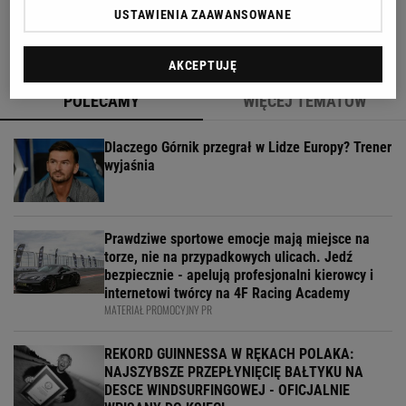
dokładnie tak samo
USTAWIENIA ZAAWANSOWANE
AKCEPTUJĘ
POLECAMY
WIĘCEJ TEMATÓW
Dlaczego Górnik przegrał w Lidze Europy? Trener
wyjaśnia
Prawdziwe sportowe emocje mają miejsce na
torze, nie na przypadkowych ulicach. Jedź
bezpiecznie - apelują profesjonalni kierowcy i
internetowi twórcy na 4F Racing Academy
MATERIAŁ PROMOCYJNY PR
REKORD GUINNESSA W RĘKACH POLAKA:
NAJSZYBSZE PRZEPŁYNIĘCIĘ BAŁTYKU NA
DESCE WINDSURFINGOWEJ - OFICJALNIE