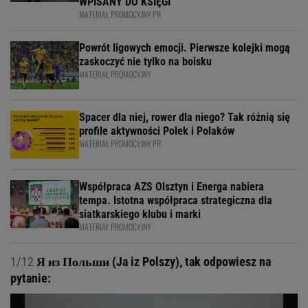
WPISANY DO KSIĘGI
MATERIAŁ PROMOCYJNY PR
Powrót ligowych emocji. Pierwsze kolejki mogą
zaskoczyć nie tylko na boisku
MATERIAŁ PROMOCYJNY
Spacer dla niej, rower dla niego? Tak różnią się
profile aktywności Polek i Polaków
MATERIAŁ PROMOCYJNY PR
Współpraca AZS Olsztyn i Energa nabiera
tempa. Istotna współpraca strategiczna dla
siatkarskiego klubu i marki
MATERIAŁ PROMOCYJNY
1/12
Я из Польши (Ja iz Polszy), tak odpowiesz na
pytanie: