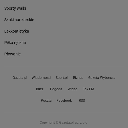
Sporty walki
Skoki narciarskie
Lekkoatletyka
Piłka ręczna
Pływanie
Gazeta.pl
Wiadomości
Sport.pl
Biznes
Gazeta Wyborcza
Buzz
Pogoda
Wideo
Tok.FM
Poczta
Facebook
RSS
Copyright © Gazeta.pl sp. z o.o.