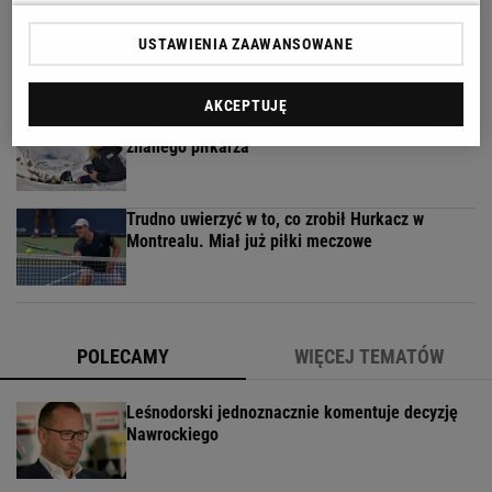
Jak teraz kupuje się nowy samochód w Polsce?
USTAWIENIA ZAAWANSOWANE
Rozmawiamy z ekspertem
MATERIAŁ PROMOCYJNY
AKCEPTUJĘ
Mistrzyni olimpijska kończy karierę. To żona
znanego piłkarza
Trudno uwierzyć w to, co zrobił Hurkacz w
Montrealu. Miał już piłki meczowe
POLECAMY
WIĘCEJ TEMATÓW
Leśnodorski jednoznacznie komentuje decyzję
Nawrockiego