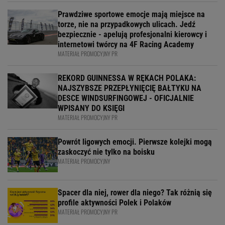
Prawdziwe sportowe emocje mają miejsce na
torze, nie na przypadkowych ulicach. Jedź
bezpiecznie - apelują profesjonalni kierowcy i
internetowi twórcy na 4F Racing Academy
MATERIAŁ PROMOCYJNY PR
REKORD GUINNESSA W RĘKACH POLAKA:
NAJSZYBSZE PRZEPŁYNIĘCIĘ BAŁTYKU NA
DESCE WINDSURFINGOWEJ - OFICJALNIE
WPISANY DO KSIĘGI
MATERIAŁ PROMOCYJNY PR
Powrót ligowych emocji. Pierwsze kolejki mogą
zaskoczyć nie tylko na boisku
MATERIAŁ PROMOCYJNY
Spacer dla niej, rower dla niego? Tak różnią się
profile aktywności Polek i Polaków
MATERIAŁ PROMOCYJNY PR