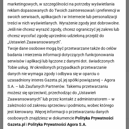
marketingowych, w szczególności na potrzeby wyświetlania
reklam dopasowanych do Twoich zainteresowań i preferencji w
swoich serwisach, aplikacjach i w Internecie lub personalizacji
treści w nich wyświetlanych. Wyrażenie zgody jest dobrowolne.
Jeśli nie chcesz wyrazić zgody, chcesz ograniczyć jej zakres lub
chcesz wycofać zgodę uprzednio udzieloną przejdź do
„Ustawień Zaawansowanych”.
Twoje dane osobowe mogą być przetwarzane także do celów
badania i mierzenia informacji dotyczących funkcjonowania
serwisów i aplikacji lub łączone z danymi dot. świadczonych
Tobie usług. W określonych przypadkach przetwarzanie
danych nie wymaga zgody i odbywa się w oparciu o
uzasadniony interes Gazeta.pl, jej spółki powiązanej – Agora
KUCHARSKI
S.A. – lub Zaufanych Partnerów. Takiemu przetwarzaniu
możesz się sprzeciwić, przechodząc do „Ustawień
Jeden grał z Wałęsą, obu kochała cała Polska.
Zaawansowanych” lub przez kontakt z administratorem – w
"Świnia" odwróciła finał z Niemcami
zależności od zakresu sprzeciwu i podmiotu, wobec którego
SUBSKRYPCJA
jest kierowany. Więcej informacji o przetwarzaniu danych
osobowych znajdziesz w dokumencie
Polityka Prywatności
Gazeta.pl
i
Polityka Prywatności Agora S.A.
Svitlica odpowiada Kucharskiemu: Ten pajac