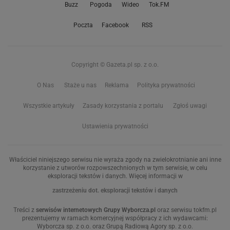
Buzz
Pogoda
Wideo
Tok.FM
Poczta
Facebook
RSS
Copyright © Gazeta.pl sp. z o.o.
O Nas
Staże u nas
Reklama
Polityka prywatności
Wszystkie artykuły
Zasady korzystania z portalu
Zgłoś uwagi
Ustawienia prywatności
Właściciel niniejszego serwisu nie wyraża zgody na zwielokrotnianie ani inne
korzystanie z utworów rozpowszechnionych w tym serwisie, w celu
eksploracji tekstów i danych. Więcej informacji w
zastrzeżeniu dot. eksploracji tekstów i danych
Treści z
serwisów internetowych Grupy Wyborcza.pl
oraz serwisu tokfm.pl
prezentujemy w ramach komercyjnej współpracy z ich wydawcami:
Wyborcza sp. z o.o. oraz Grupą Radiową Agory sp. z o.o.