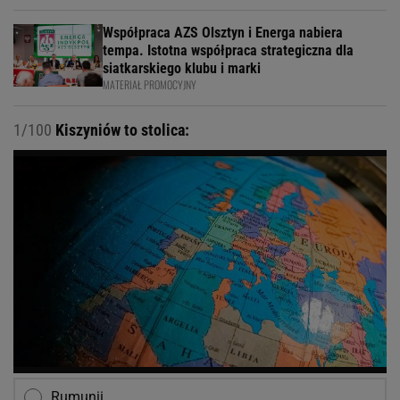
Współpraca AZS Olsztyn i Energa nabiera
tempa. Istotna współpraca strategiczna dla
siatkarskiego klubu i marki
MATERIAŁ PROMOCYJNY
1/100
Kiszyniów to stolica:
Rumunii