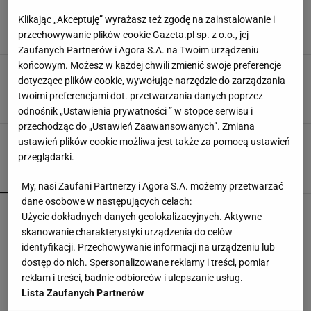
bez charakteru kłamie. Miałem zostać w Legii
głównym skautem na Bałkany
Klikając „Akceptuję” wyrażasz też zgodę na zainstalowanie i
przechowywanie plików cookie Gazeta.pl sp. z o.o., jej
9 PAŹDZIERNIKA 2020, 16:29
Tomasz Pazdyk,
Zaufanych Partnerów i Agora S.A. na Twoim urządzeniu
końcowym. Możesz w każdej chwili zmienić swoje preferencje
Ekstraklasa. Radosław Kucharski nowym
dotyczące plików cookie, wywołując narzędzie do zarządzania
dyrektorem sportowym Legii Warszawa
twoimi preferencjami dot. przetwarzania danych poprzez
5 WRZEŚNIA 2018, 19:26
redakcja,
odnośnik „Ustawienia prywatności ” w stopce serwisu i
przechodząc do „Ustawień Zaawansowanych”. Zmiana
ustawień plików cookie możliwa jest także za pomocą ustawień
przeglądarki.
POPULARNE
NAJNOWSZE
My, nasi Zaufani Partnerzy i Agora S.A. możemy przetwarzać
dane osobowe w następujących celach:
Wielki bieg Anastazji Kuś na 400 metrów. Polka
Użycie dokładnych danych geolokalizacyjnych. Aktywne
mistrzynią świata juniorek!
skanowanie charakterystyki urządzenia do celów
identyfikacji. Przechowywanie informacji na urządzeniu lub
dostęp do nich. Spersonalizowane reklamy i treści, pomiar
Rozstrzygnęli mecz Igi Świątek z Kostiuk. Koniec
reklam i treści, badnie odbiorców i ulepszanie usług.
w trzech setach
Lista Zaufanych Partnerów