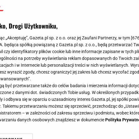
Ukłon
Łukasz Cegliński
ko, Drogi Użytkowniku,
21 lutego 2025, 14:37
jąc „Akceptuję”, Gazeta.pl sp. z o.o. oraz jej Zaufani Partnerzy, w tym [
67
.A. będąca spółką powiązaną z Gazeta.pl sp. z o.o., będą przetwarzać T
ail czy identyfikatory plików cookie lub inne informacje zapisane w tych p
gólności na potrzeby wyświetlania reklam dopasowanych do Twoich zain
acjach i w Internecie lub personalizacji treści w nich wyświetlanych. Wyr
cesz wyrazić zgody, chcesz ograniczyć jej zakres lub chcesz wycofać zgo
aawansowanych”.
 być przetwarzane także do celów badania i mierzenia informacji dot
 łączone z danymi dot. świadczonych Tobie usług. W określonych przypad
i odbywa się w oparciu o uzasadniony interes Gazeta.pl, jej spółki powi
. Takiemu przetwarzaniu możesz się sprzeciwić, przechodząc do „Ust
nistratorem – w zależności od zakresu sprzeciwu i podmiotu, wobec które
etwarzaniu danych osobowych znajdziesz w dokumencie
Polityka Prywatn