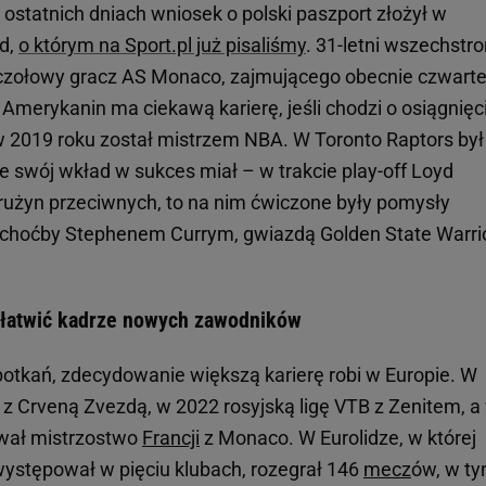
 ostatnich dniach wniosek o polski paszport złożył w
d,
o którym na Sport.pl już pisaliśmy
. 31-letni wszechstr
czołowy gracz AS Monaco, zajmującego obecnie czwart
Amerykanin ma ciekawą karierę, jeśli chodzi o osiągnięc
 2019 roku został mistrzem NBA. W Toronto Raptors był
swój wkład w sukces miał – w trakcie play-off Loyd
rużyn przeciwnych, to na nim ćwiczone były pomysły
choćby Stephenem Currym, gwiazdą Golden State Warrio
załatwić kadrze nowych zawodników
potkań, zdecydowanie większą karierę robi w Europie. W
 z Crveną Zvezdą, w 2022 rosyjską ligę VTB z Zenitem, a
wał mistrzostwo
Francji
z Monaco. W Eurolidze, w której
ystępował w pięciu klubach, rozegrał 146
mecz
ów, w t