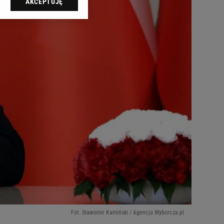
AKCEPTUJĘ
l sp. z o.o., jej
ić swoje preferencje
arzania danych poprzez
ych”. Zmiana ustawień
ach:
 celów identyfikacji.
omiar reklam i treści,
Fot. Sławomir Kamiński / Agencja Wyborcza.pl