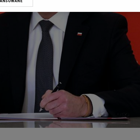
WANSOWANE
żasz też zgodę na zainstalowanie i przechowywanie plików cookie Gazeta.p
gora S.A. na Twoim urządzeniu końcowym. Możesz w każdej chwili zmien
 wywołując narzędzie do zarządzania twoimi preferencjami dot. przetw
ywatności ” w stopce serwisu i przechodząc do „Ustawień Zaawansowan
st także za pomocą ustawień przeglądarki.
rzy i Agora S.A. możemy przetwarzać dane osobowe w następujących cel
 geolokalizacyjnych. Aktywne skanowanie charakterystyki urządzenia do
 na urządzeniu lub dostęp do nich. Spersonalizowane reklamy i treści, p
zanie usług.
Lista Zaufanych Partnerów