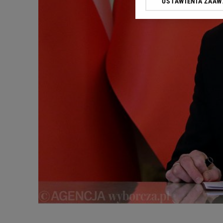
USTAWIENIA ZAA
Klikając „Akceptuję” wyra
Zaufanych Partnerów i A
dotyczące plików cookie,
odnośnik „Ustawienia pr
plików cookie możliwa je
My, nasi Zaufani Partne
Użycie dokładnych danych
Przechowywanie informacji
badnie odbiorców i uleps