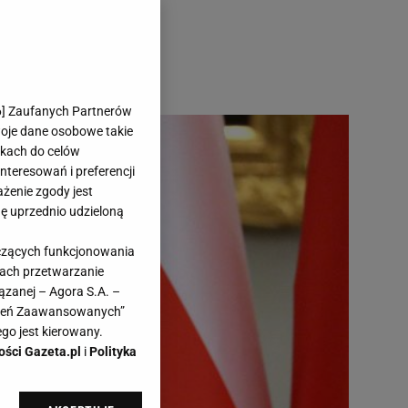
6
] Zaufanych Partnerów
woje dane osobowe takie
likach do celów
teresowań i preferencji
ażenie zgody jest
dę uprzednio udzieloną
yczących funkcjonowania
kach przetwarzanie
ązanej – Agora S.A. –
awień Zaawansowanych”
go jest kierowany.
ości Gazeta.pl
i
Polityka