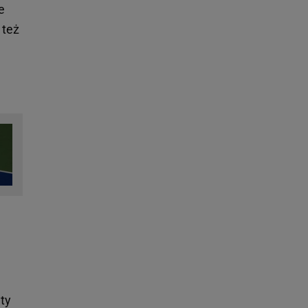
e
 też
ty