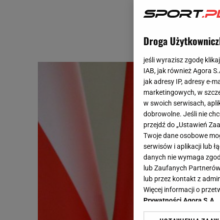
Droga Użytkownicz
jeśli wyrazisz zgodę klika
IAB, jak również Agora S
jak adresy IP, adresy e-m
marketingowych, w szcze
w swoich serwisach, aplik
dobrowolne. Jeśli nie ch
przejdź do „Ustawień Z
Twoje dane osobowe mogą
serwisów i aplikacji lub
danych nie wymaga zgody 
lub Zaufanych Partnerów
lub przez kontakt z admi
Więcej informacji o prz
Prywatności Agora S.A.