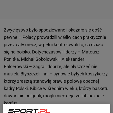
Zwycięstwo było spodziewane i okazało się dość
pewne – Polacy prowadzili w Gliwicach praktycznie
przez cały mecz, w pełni kontrolowali to, co działo
się na boisko. Dotychczasowi liderzy – Mateusz
Ponitka, Michał Sokołowski i Aleksander
Balcerowski – zagrali dobrze, ale błyszczeć nie
musieli. Błyszczeli inni – synowie byłych koszykarzy,
którzy zresztą stanowią prawie połowę obecnej
kadry Polski. Kibice w średnim wieku, którzy basketu
dawno nie oglądali, mogli mieć deja vu lub uczucie
konfuzji.