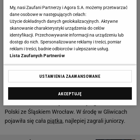
juniorami, bo seniorzy byli wybitnymi
My, nasi Zaufani Partnerzy i Agora S.A. możemy przetwarzać
reprezentantami Polski (Pluta, Zyskowski) oraz
dane osobowe w następujących celach:
Użycie dokładnych danych geolokalizacyjnych. Aktywne
wieloletnimi czołowymi postaciami
polskiej
ligi
skanowanie charakterystyki urządzenia do celów
(także Milicić, Chorwat z polskim paszportem). Pluta
identyfikacji. Przechowywanie informacji na urządzeniu lub
słynął z seryjnie trafianych trójek, Zyskowski ze
dostęp do nich. Spersonalizowane reklamy i treści, pomiar
reklam i treści, badnie odbiorców i ulepszanie usług.
skutecznej gry pod koszem i na półdystansie, Milicić
Lista Zaufanych Partnerów
z kierowania zespołem w roli rozgrywającego.
Ale to nie koniec synowsko-ojcowskiej wyliczanki w
USTAWIENIA ZAAWANSOWANE
obecnym składzie - Balcerowski jest synem Marcina,
który grał w koszykówkę w Górniku Wałbrzych, z
AKCEPTUJĘ
kolei Jakub Nizioł to syn Piotra, byłego mistrza
Polski ze Śląskiem Wrocław. W środę w Gliwicach
pojawiła się cała
piątka
, najlepiej zagrali juniorzy.