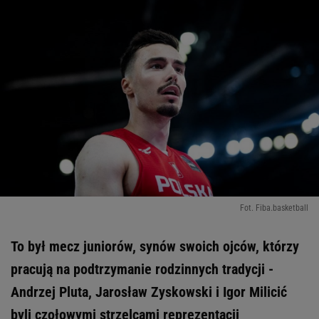
Fot. Fiba.basketball
To był mecz juniorów, synów swoich ojców, którzy
pracują na podtrzymanie rodzinnych tradycji -
Andrzej Pluta, Jarosław Zyskowski i Igor Milicić
byli czołowymi strzelcami reprezentacji