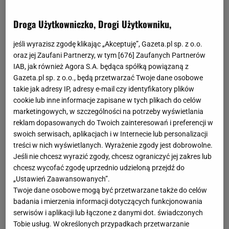
Droga Użytkowniczko, Drogi Użytkowniku,
jeśli wyrazisz zgodę klikając „Akceptuję”, Gazeta.pl sp. z o.o.
oraz jej Zaufani Partnerzy, w tym [
676
] Zaufanych Partnerów
IAB, jak również Agora S.A. będąca spółką powiązaną z
Gazeta.pl sp. z o.o., będą przetwarzać Twoje dane osobowe
takie jak adresy IP, adresy e-mail czy identyfikatory plików
cookie lub inne informacje zapisane w tych plikach do celów
marketingowych, w szczególności na potrzeby wyświetlania
reklam dopasowanych do Twoich zainteresowań i preferencji w
swoich serwisach, aplikacjach i w Internecie lub personalizacji
treści w nich wyświetlanych. Wyrażenie zgody jest dobrowolne.
Jeśli nie chcesz wyrazić zgody, chcesz ograniczyć jej zakres lub
chcesz wycofać zgodę uprzednio udzieloną przejdź do
„Ustawień Zaawansowanych”.
Twoje dane osobowe mogą być przetwarzane także do celów
badania i mierzenia informacji dotyczących funkcjonowania
serwisów i aplikacji lub łączone z danymi dot. świadczonych
Tobie usług. W określonych przypadkach przetwarzanie