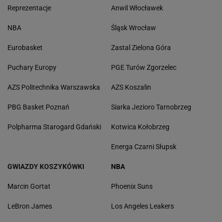
Reprezentacje
Anwil Włocławek
NBA
Śląsk Wrocław
Eurobasket
Zastal Zielona Góra
Puchary Europy
PGE Turów Zgorzelec
AZS Politechnika Warszawska
AZS Koszalin
PBG Basket Poznań
Siarka Jezioro Tarnobrzeg
Polpharma Starogard Gdański
Kotwica Kołobrzeg
Energa Czarni Słupsk
GWIAZDY KOSZYKÓWKI
NBA
Marcin Gortat
Phoenix Suns
LeBron James
Los Angeles Leakers