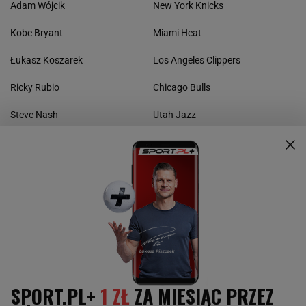
Adam Wójcik
New York Knicks
Kobe Bryant
Miami Heat
Łukasz Koszarek
Los Angeles Clippers
Ricky Rubio
Chicago Bulls
Steve Nash
Utah Jazz
Kevin Durant
Dallas Mavericks
Jeremy Lin
Minnesota Timberwolves
Pau Gasol
Denver Nuggets
INNE SPORTY
Boks
Kolarstwo