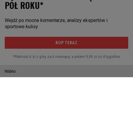
Sporty motorowe
Piłka ręczna
Siatkówka
Żużel
Sporty walki
Piłka nożna
Wideo
Zdjęcia
Gazeta.pl
Wiadomości
Sport.pl
Biznes
Gazeta Wyborcza
Buzz
Pogoda
Wideo
Tok.FM