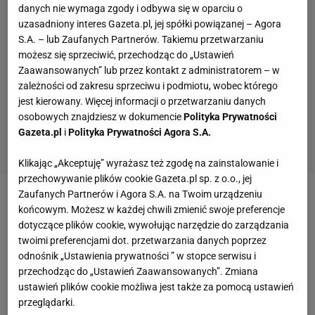
danych nie wymaga zgody i odbywa się w oparciu o
uzasadniony interes Gazeta.pl, jej spółki powiązanej – Agora
S.A. – lub Zaufanych Partnerów. Takiemu przetwarzaniu
możesz się sprzeciwić, przechodząc do „Ustawień
Zaawansowanych” lub przez kontakt z administratorem – w
zależności od zakresu sprzeciwu i podmiotu, wobec którego
jest kierowany. Więcej informacji o przetwarzaniu danych
osobowych znajdziesz w dokumencie
Polityka Prywatności
Gazeta.pl
i
Polityka Prywatności Agora S.A.
Klikając „Akceptuję” wyrażasz też zgodę na zainstalowanie i
przechowywanie plików cookie Gazeta.pl sp. z o.o., jej
Zaufanych Partnerów i Agora S.A. na Twoim urządzeniu
Zobacz wideo
"Rugby na wózkach to nie jest miękki
końcowym. Możesz w każdej chwili zmienić swoje preferencje
sport. To jest murdeball"
dotyczące plików cookie, wywołując narzędzie do zarządzania
twoimi preferencjami dot. przetwarzania danych poprzez
odnośnik „Ustawienia prywatności ” w stopce serwisu i
Szczególnie jeśli chodzi o tę trójkę: Andrzej Pluta,
przechodząc do „Ustawień Zaawansowanych”. Zmiana
Jarosław Zyskowski i Igor Milicić noszą nawet te
ustawień plików cookie możliwa jest także za pomocą ustawień
przeglądarki.
same imiona co ojcowie, nazywamy ich więc