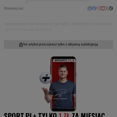
Obserwuj nas
Reprezentacja Polski Koszykarzy
Igor Milicić
Andrzej Pluta
Koszykówka
Jarosław Zyskowski
Sport Extra