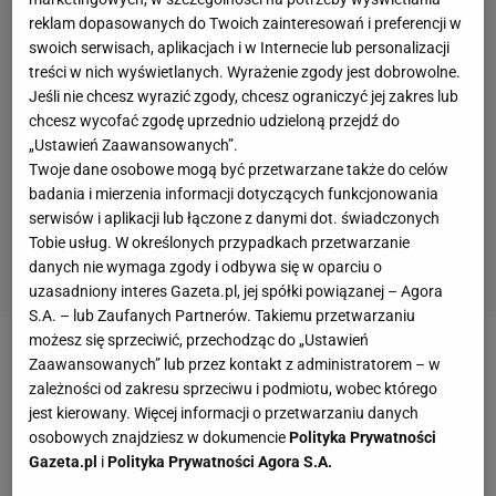
reklam dopasowanych do Twoich zainteresowań i preferencji w
swoich serwisach, aplikacjach i w Internecie lub personalizacji
treści w nich wyświetlanych. Wyrażenie zgody jest dobrowolne.
Jeśli nie chcesz wyrazić zgody, chcesz ograniczyć jej zakres lub
chcesz wycofać zgodę uprzednio udzieloną przejdź do
„Ustawień Zaawansowanych”.
Twoje dane osobowe mogą być przetwarzane także do celów
badania i mierzenia informacji dotyczących funkcjonowania
serwisów i aplikacji lub łączone z danymi dot. świadczonych
Tobie usług. W określonych przypadkach przetwarzanie
danych nie wymaga zgody i odbywa się w oparciu o
uzasadniony interes Gazeta.pl, jej spółki powiązanej – Agora
S.A. – lub Zaufanych Partnerów. Takiemu przetwarzaniu
możesz się sprzeciwić, przechodząc do „Ustawień
A potem słyszę historyjkę, jakże typową dla
Zaawansowanych” lub przez kontakt z administratorem – w
zależności od zakresu sprzeciwu i podmiotu, wobec którego
tegorocznej wiosny we Wrocławiu. – Jestem z
jest kierowany. Więcej informacji o przetwarzaniu danych
synem, on też trenuje kosza, musieliśmy tu być po
osobowych znajdziesz w dokumencie
Polityka Prywatności
prostu. Biletów nie dostałem, ale mam znajomego
Gazeta.pl
i
Polityka Prywatności Agora S.A.
ochroniarza, wpuścił nas bez wejściówki. Nie wiem,