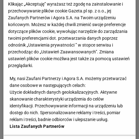
Klikając „Akceptuję” wyrażasz też zgodę na zainstalowanie i
gdzie będziemy siedzieć, ale co za różnica, najwyżej
przechowywanie plików cookie Gazeta.pl sp. z o.o., jej
będziemy stać. Taki finał, w takim miejscu!
Zaufanych Partnerów i Agora S.A. na Twoim urządzeniu
końcowym. Możesz w każdej chwili zmienić swoje preferencje
dotyczące plików cookie, wywołując narzędzie do zarządzania
Zobacz wideo
Arcytrudna droga Lecha Poznań do
twoimi preferencjami dot. przetwarzania danych poprzez
LM. Potrzebuje wręcz cudu, by grać w fazie
odnośnik „Ustawienia prywatności ” w stopce serwisu i
grupowej
przechodząc do „Ustawień Zaawansowanych”. Zmiana
ustawień plików cookie możliwa jest także za pomocą ustawień
przeglądarki.
Wierzę we wszystko, co mówi. Wiadomo, że nie ma
My, nasi Zaufani Partnerzy i Agora S.A. możemy przetwarzać
biletów. W momencie, gdy ruszyła internetowa
dane osobowe w następujących celach:
sprzedaż na pierwsze spotkanie finału, padły
Użycie dokładnych danych geolokalizacyjnych. Aktywne
serwery, bo na stronę weszło blisko 10 tys.
kibiców
.
skanowanie charakterystyki urządzenia do celów
identyfikacji. Przechowywanie informacji na urządzeniu lub
Niemal dwa razy tyle, ile jest miejsc w Hali Stulecia.
dostęp do nich. Spersonalizowane reklamy i treści, pomiar
Dlatego kolega wślizguje się na wolne miejsce
reklam i treści, badnie odbiorców i ulepszanie usług.
przeznaczone dla dziennikarzy, a ja się rozglądam.
Lista Zaufanych Partnerów
Organizatorzy podawali, że na trybunach zasiądzie