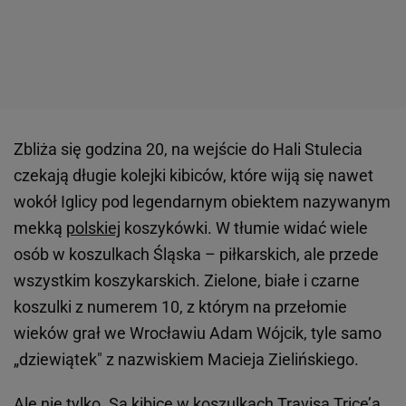
Zbliża się godzina 20, na wejście do Hali Stulecia
czekają długie kolejki kibiców, które wiją się nawet
wokół Iglicy pod legendarnym obiektem nazywanym
mekką
polskiej
koszykówki. W tłumie widać wiele
osób w koszulkach Śląska – piłkarskich, ale przede
wszystkim koszykarskich. Zielone, białe i czarne
koszulki z numerem 10, z którym na przełomie
wieków grał we Wrocławiu Adam Wójcik, tyle samo
„dziewiątek" z nazwiskiem Macieja Zielińskiego.
Ale nie tylko. Są kibice w koszulkach Travisa Trice’a,