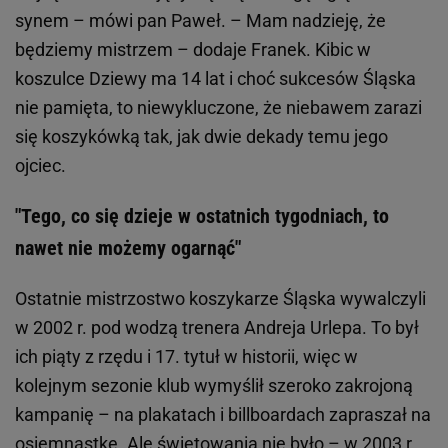
synem – mówi pan Paweł. – Mam nadzieję, że
będziemy mistrzem – dodaje Franek. Kibic w
koszulce Dziewy ma 14 lat i choć sukcesów Śląska
nie pamięta, to niewykluczone, że niebawem zarazi
się koszykówką tak, jak dwie dekady temu jego
ojciec.
"Tego, co się dzieje w ostatnich tygodniach, to
nawet nie możemy ogarnąć"
Ostatnie mistrzostwo koszykarze Śląska wywalczyli
w 2002 r. pod wodzą trenera Andreja Urlepa. To był
ich piąty z rzędu i 17. tytuł w historii, więc w
kolejnym sezonie klub wymyślił szeroko zakrojoną
kampanię – na plakatach i billboardach zapraszał na
osiemnastkę. Ale świętowania nie było – w 2003 r.