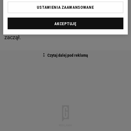
5,5 tys. kibiców, ale mój znajomy na pewno nie jest
USTAWIENIA ZAAWANSOWANE
jedynym, który zawyża tę liczbę. – Cała Polska! W
cieniu Śląska! – niesie się po trybunach. - WKS!
AKCEPTUJĘ
WKS! – krzyczą kibice, choć mecz się jeszcze nie
zaczął.