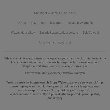
Copyright © Gazeta.pl sp. z o.o.
O Nas
Staże u nas
Reklama
Polityka prywatności
Wszystkie artykuły
Zasady korzystania z portalu
Zgłoś uwagi
Ustawienia prywatności
Właściciel niniejszego serwisu nie wyraża zgody na zwielokrotnianie ani inne
korzystanie z utworów rozpowszechnionych w tym serwisie, w celu
eksploracji tekstów i danych. Więcej informacji w
zastrzeżeniu dot. eksploracji tekstów i danych
Treści z
serwisów internetowych Grupy Wyborcza.pl
oraz serwisu tokfm.pl
prezentujemy w ramach komercyjnej współpracy z ich wydawcami:
Wyborcza sp. z o.o. oraz Grupą Radiową Agory sp. z o.o.
Wybrane treści z serwisu Sport.pl są dostępne po wykupieniu płatnej
subskrypcji