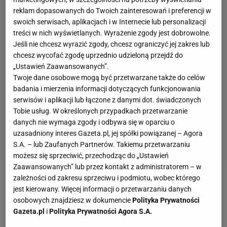
reklam dopasowanych do Twoich zainteresowań i preferencji w
swoich serwisach, aplikacjach i w Internecie lub personalizacji
treści w nich wyświetlanych. Wyrażenie zgody jest dobrowolne.
Jeśli nie chcesz wyrazić zgody, chcesz ograniczyć jej zakres lub
chcesz wycofać zgodę uprzednio udzieloną przejdź do
„Ustawień Zaawansowanych”.
Twoje dane osobowe mogą być przetwarzane także do celów
badania i mierzenia informacji dotyczących funkcjonowania
serwisów i aplikacji lub łączone z danymi dot. świadczonych
Tobie usług. W określonych przypadkach przetwarzanie
danych nie wymaga zgody i odbywa się w oparciu o
uzasadniony interes Gazeta.pl, jej spółki powiązanej – Agora
S.A. – lub Zaufanych Partnerów. Takiemu przetwarzaniu
możesz się sprzeciwić, przechodząc do „Ustawień
Zaawansowanych” lub przez kontakt z administratorem – w
zależności od zakresu sprzeciwu i podmiotu, wobec którego
Zobacz wideo
Lewandowski coraz bliżej rekordu
jest kierowany. Więcej informacji o przetwarzaniu danych
Muellera! Gol i asysta Polaka [ELEVEN SPORTS]
osobowych znajdziesz w dokumencie
Polityka Prywatności
Gazeta.pl
i
Polityka Prywatności Agora S.A.