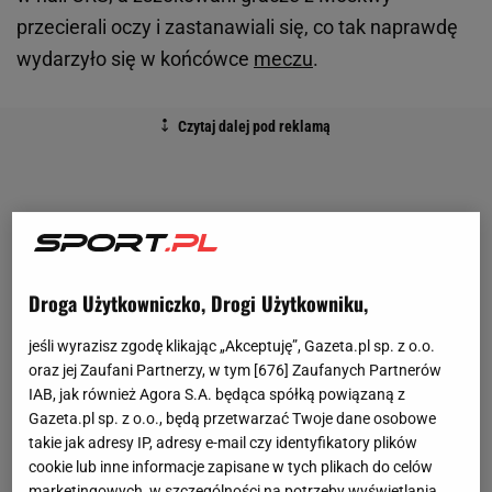
przecierali oczy i zastanawiali się, co tak naprawdę
wydarzyło się w końcówce
meczu
.
Droga Użytkowniczko, Drogi Użytkowniku,
jeśli wyrazisz zgodę klikając „Akceptuję”, Gazeta.pl sp. z o.o.
oraz jej Zaufani Partnerzy, w tym [
676
] Zaufanych Partnerów
IAB, jak również Agora S.A. będąca spółką powiązaną z
Gazeta.pl sp. z o.o., będą przetwarzać Twoje dane osobowe
takie jak adresy IP, adresy e-mail czy identyfikatory plików
cookie lub inne informacje zapisane w tych plikach do celów
marketingowych, w szczególności na potrzeby wyświetlania