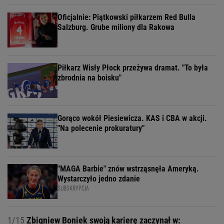
Oficjalnie: Piątkowski piłkarzem Red Bulla
Salzburg. Grube miliony dla Rakowa
Piłkarz Wisły Płock przeżywa dramat. "To była
zbrodnia na boisku"
Gorąco wokół Piesiewicza. KAS i CBA w akcji.
"Na polecenie prokuratury"
"MAGA Barbie" znów wstrząsnęła Ameryką.
Wystarczyło jedno zdanie
SUBSKRYPCJA
1/15
Zbigniew Boniek swoją karierę zaczynał w: