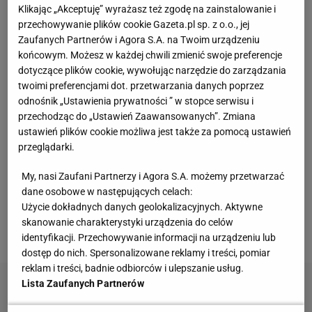
Richard trafia na zwycięstwo!
Klikając „Akceptuję” wyrażasz też zgodę na zainstalowanie i
przechowywanie plików cookie Gazeta.pl sp. z o.o., jej
A było tak. Na 11 sekund przed końcem na tablicy
Zaufanych Partnerów i Agora S.A. na Twoim urządzeniu
wyników był remis po 90, piłkę mieli goście. Losy
końcowym. Możesz w każdej chwili zmienić swoje preferencje
dotyczące plików cookie, wywołując narzędzie do zarządzania
meczu
były w ich rękach – mogli grać do końca i
twoimi preferencjami dot. przetwarzania danych poprzez
oddać rzut wraz z końcową syreną. Gdyby trafili –
odnośnik „Ustawienia prywatności ” w stopce serwisu i
wygraliby. Pudło oznaczało dogrywkę. Ale Zastal nie
przechodząc do „Ustawień Zaawansowanych”. Zmiana
ustawień plików cookie możliwa jest także za pomocą ustawień
miałby już czasu na odpowiedź.
przeglądarki.
Rozgrywający CSKA Daniel Hackett długo kozłował,
My, nasi Zaufani Partnerzy i Agora S.A. możemy przetwarzać
zastanawiając się komu podać piłkę przed
dane osobowe w następujących celach:
Użycie dokładnych danych geolokalizacyjnych. Aktywne
decydującą akcją. Na tyle długo, że we wszystko
skanowanie charakterystyki urządzenia do celów
wmieszał się Amerykanin z Zastalu – Kris Richard.
identyfikacji. Przechowywanie informacji na urządzeniu lub
dostęp do nich. Spersonalizowane reklamy i treści, pomiar
reklam i treści, badnie odbiorców i ulepszanie usług.
Lista Zaufanych Partnerów