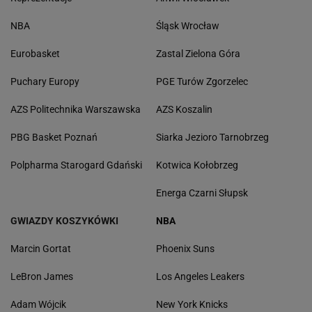
NBA
Śląsk Wrocław
Eurobasket
Zastal Zielona Góra
Puchary Europy
PGE Turów Zgorzelec
AZS Politechnika Warszawska
AZS Koszalin
PBG Basket Poznań
Siarka Jezioro Tarnobrzeg
Polpharma Starogard Gdański
Kotwica Kołobrzeg
Energa Czarni Słupsk
GWIAZDY KOSZYKÓWKI
NBA
Marcin Gortat
Phoenix Suns
LeBron James
Los Angeles Leakers
Adam Wójcik
New York Knicks