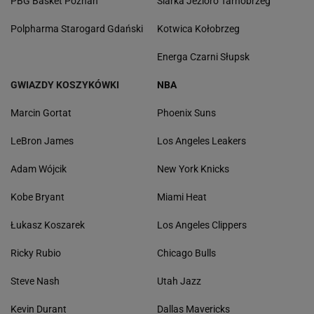
PBG Basket Poznań
Siarka Jezioro Tarnobrzeg
Polpharma Starogard Gdański
Kotwica Kołobrzeg
Energa Czarni Słupsk
GWIAZDY KOSZYKÓWKI
NBA
Marcin Gortat
Phoenix Suns
LeBron James
Los Angeles Leakers
Adam Wójcik
New York Knicks
Kobe Bryant
Miami Heat
Łukasz Koszarek
Los Angeles Clippers
Ricky Rubio
Chicago Bulls
Steve Nash
Utah Jazz
Kevin Durant
Dallas Mavericks