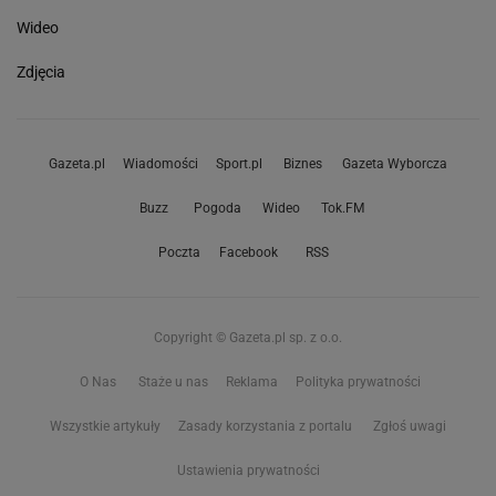
Wideo
Zdjęcia
Gazeta.pl
Wiadomości
Sport.pl
Biznes
Gazeta Wyborcza
Buzz
Pogoda
Wideo
Tok.FM
Poczta
Facebook
RSS
Copyright © Gazeta.pl sp. z o.o.
O Nas
Staże u nas
Reklama
Polityka prywatności
Wszystkie artykuły
Zasady korzystania z portalu
Zgłoś uwagi
Ustawienia prywatności