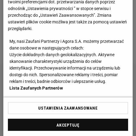
twoimi preferencjami dot. przetwarzania danych poprzez
ostatnim oficjalnym
meczu
ligowym podejmował w
odnośnik „Ustawienia prywatności ” w stopce serwisu i
Hali Stulecia AZS Koszalin, z którym wygrał 99:75.
przechodząc do „Ustawień Zaawansowanych”. Zmiana
ustawień plików cookie możliwa jest także za pomocą ustawień
Na podobny scenariusz i zwycięstwo liczą w Śląsku i
przeglądarki.
teraz, bo przeciwnikiem wrocławian w Hali Stulecia
we wtorkowym meczu będzie właśnie zespół AZS-u
My, nasi Zaufani Partnerzy i Agora S.A. możemy przetwarzać
dane osobowe w następujących celach:
Koszalin.
Użycie dokładnych danych geolokalizacyjnych. Aktywne
skanowanie charakterystyki urządzenia do celów
identyfikacji. Przechowywanie informacji na urządzeniu lub
dostęp do nich. Spersonalizowane reklamy i treści, pomiar
reklam i treści, badnie odbiorców i ulepszanie usług.
Lista Zaufanych Partnerów
USTAWIENIA ZAAWANSOWANE
AKCEPTUJĘ