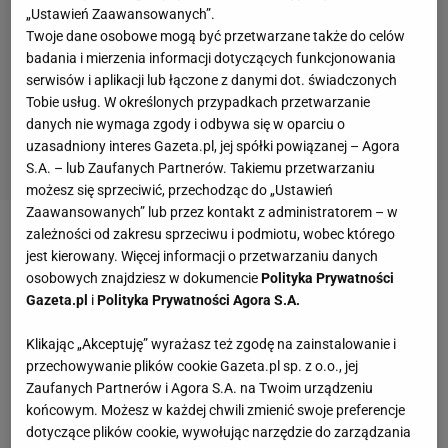
„Ustawień Zaawansowanych”.
Twoje dane osobowe mogą być przetwarzane także do celów
badania i mierzenia informacji dotyczących funkcjonowania
serwisów i aplikacji lub łączone z danymi dot. świadczonych
Tobie usług. W określonych przypadkach przetwarzanie
danych nie wymaga zgody i odbywa się w oparciu o
uzasadniony interes Gazeta.pl, jej spółki powiązanej – Agora
S.A. – lub Zaufanych Partnerów. Takiemu przetwarzaniu
możesz się sprzeciwić, przechodząc do „Ustawień
Zaawansowanych” lub przez kontakt z administratorem – w
zależności od zakresu sprzeciwu i podmiotu, wobec którego
Spotkanie z Lietuvosem rozegrane zostało w
jest kierowany. Więcej informacji o przetwarzaniu danych
ramach Pucharu ULEB 15 grudnia 2004 roku.
osobowych znajdziesz w dokumencie
Polityka Prywatności
Gazeta.pl
i
Polityka Prywatności Agora S.A.
Gwiazdą wieczoru był rzucający obrońca
wicemistrzów Litwy Fred House, który zdobył aż 38
Klikając „Akceptuję” wyrażasz też zgodę na zainstalowanie i
punktów i został uznany najlepszym graczem kolejki
przechowywanie plików cookie Gazeta.pl sp. z o.o., jej
pucharowej.
Zaufanych Partnerów i Agora S.A. na Twoim urządzeniu
końcowym. Możesz w każdej chwili zmienić swoje preferencje
dotyczące plików cookie, wywołując narzędzie do zarządzania
Trzy dni przed meczem z Lietuvosem Śląsk w