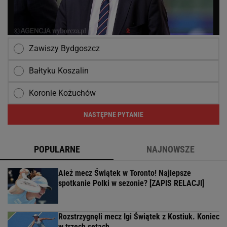
Zawiszy Bydgoszcz
Bałtyku Koszalin
Koronie Kożuchów
NASTĘPNE PYTANIE
POPULARNE
NAJNOWSZE
Ależ mecz Świątek w Toronto! Najlepsze
spotkanie Polki w sezonie? [ZAPIS RELACJI]
Rozstrzygnęli mecz Igi Świątek z Kostiuk. Koniec
w trzech setach