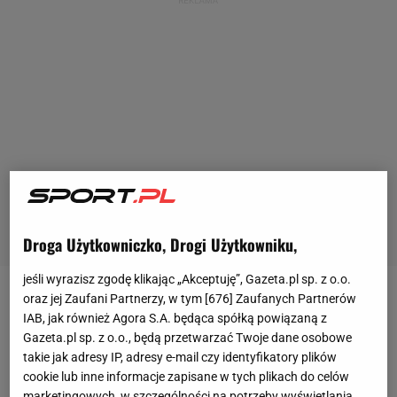
Droga Użytkowniczko, Drogi Użytkowniku,
jeśli wyrazisz zgodę klikając „Akceptuję”, Gazeta.pl sp. z o.o.
oraz jej Zaufani Partnerzy, w tym [
676
] Zaufanych Partnerów
Autohipnoza i zen dzięki kontuzji
IAB, jak również Agora S.A. będąca spółką powiązaną z
Gazeta.pl sp. z o.o., będą przetwarzać Twoje dane osobowe
Miał być pastorem. Wychowywał się w rodzinie
takie jak adresy IP, adresy e-mail czy identyfikatory plików
zielonoświątkowców, kilka lat mieszkał w kościele,
cookie lub inne informacje zapisane w tych plikach do celów
marketingowych, w szczególności na potrzeby wyświetlania