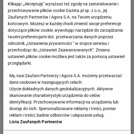
Klikając „Akceptuję” wyrażasz też zgodę na zainstalowanie i
przechowywanie plików cookie Gazeta.pl sp. z o.o., jej
Zaufanych Partnerów i Agora S.A. na Twoim urządzeniu
końcowym. Możesz w każdej chwili zmienić swoje preferencje
dotyczące plików cookie, wywołując narzędzie do zarządzania
twoimi preferencjami dot. przetwarzania danych poprzez
odnośnik „Ustawienia prywatności ” w stopce serwisu i
przechodząc do „Ustawień Zaawansowanych”. Zmiana
ustawień plików cookie możliwa jest także za pomocą ustawień
przeglądarki.
My, nasi Zaufani Partnerzy i Agora S.A. możemy przetwarzać
dane osobowe w następujących celach:
Użycie dokładnych danych geolokalizacyjnych. Aktywne
skanowanie charakterystyki urządzenia do celów
identyfikacji. Przechowywanie informacji na urządzeniu lub
dostęp do nich. Spersonalizowane reklamy i treści, pomiar
Na studiach był egoistycznie grającym najlepszym
reklam i treści, badnie odbiorców i ulepszanie usług.
strzelcem drużyny Uniwersytetu Północnej Dakoty -
Lista Zaufanych Partnerów
wybierano go do piątki najlepszych uczelnianych