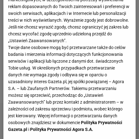
pod okiem rodziców - pastora i nauczycielki religii -
reklam dopasowanych do Twoich zainteresowań i preferencji w
studiował Biblię. Unikał grzechu, by być gotowym na
swoich serwisach, aplikacjach i w Internecie lub personalizacji
dzień
Sądu
Ostatecznego. Nie oglądał telewizji, nie
treści w nich wyświetlanych. Wyrażenie zgody jest dobrowolne.
Jeśli nie chcesz wyrazić zgody, chcesz ograniczyć jej zakres lub
słuchał rock and rolla.
chcesz wycofać zgodę uprzednio udzieloną przejdź do
„Ustawień Zaawansowanych”.
Uprawiał za to sport, marzył, by zostać miotaczem w
Twoje dane osobowe mogą być przetwarzane także do celów
lidze zawodowej baseballa. Aż w szkole średniej
badania i mierzenia informacji dotyczących funkcjonowania
serwisów i aplikacji lub łączone z danymi dot. świadczonych
urósł do 203 cm i został liderem drużyny
Tobie usług. W określonych przypadkach przetwarzanie
koszykarskiej. W 1963 roku zdobył mistrzostwo
danych nie wymaga zgody i odbywa się w oparciu o
stanu, rzucając w finale aż 48 punktów. Powoli tracił
uzasadniony interes Gazeta.pl, jej spółki powiązanej – Agora
zainteresowanie Biblią.
S.A. – lub Zaufanych Partnerów. Takiemu przetwarzaniu
możesz się sprzeciwić, przechodząc do „Ustawień
Zaawansowanych” lub przez kontakt z administratorem – w
zależności od zakresu sprzeciwu i podmiotu, wobec którego
jest kierowany. Więcej informacji o przetwarzaniu danych
osobowych znajdziesz w dokumencie
Polityka Prywatności
Gazeta.pl
i
Polityka Prywatności Agora S.A.