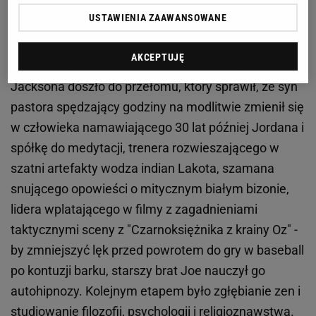
graczy w kraju, zauważali go skauci NBA, m.in. Jerry
USTAWIENIA ZAAWANSOWANE
Krause, późniejszy menedżer Chicago Bulls.
AKCEPTUJĘ
Na pierwszym roku, w połowie lat 60., w życiu
Jacksona doszło do przełomu, który sprawił, że syn
pastora spędzający godziny na modlitwie zmienił się
w człowieka namawiającego 30 lat później Jordana i
spółkę do medytacji, trenera rozwieszającego w
szatni artefakty wodza indian Lakota, szamana
snującego opowieści o mitycznym białym bizonie,
lidera wplatającego w filmy z zagadnieniami
taktycznymi sceny z "Czarnoksiężnika z krainy Oz" -
by zmniejszyć lęk przed powrotem do gry w baseball
po kontuzji barku, starszy brat Joe nauczył go
autohipnozy. Kolejnym etapem było zgłębianie zen i
studiowanie filozofii, psychologii i religioznawstwa.