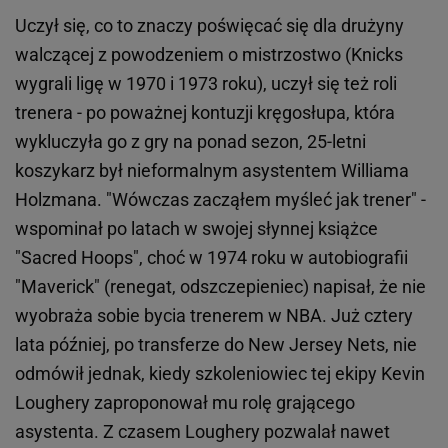
Uczył się, co to znaczy poświęcać się dla drużyny
walczącej z powodzeniem o mistrzostwo (Knicks
wygrali ligę w 1970 i 1973 roku), uczył się też roli
trenera - po poważnej kontuzji kręgosłupa, która
wykluczyła go z gry na ponad sezon, 25-letni
koszykarz był nieformalnym asystentem Williama
Holzmana. "Wówczas zacząłem myśleć jak trener" -
wspominał po latach w swojej słynnej książce
"Sacred Hoops", choć w 1974 roku w autobiografii
"Maverick" (renegat, odszczepieniec) napisał, że nie
wyobraża sobie bycia trenerem w NBA. Już cztery
lata później, po transferze do New Jersey Nets, nie
odmówił jednak, kiedy szkoleniowiec tej ekipy Kevin
Loughery zaproponował mu rolę grającego
asystenta. Z czasem Loughery pozwalał nawet