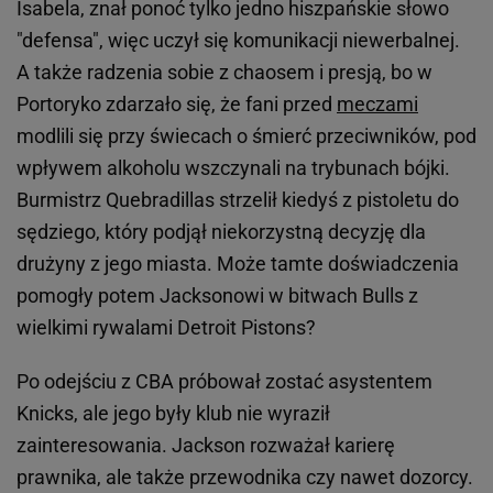
Isabela, znał ponoć tylko jedno hiszpańskie słowo
"defensa", więc uczył się komunikacji niewerbalnej.
A także radzenia sobie z chaosem i presją, bo w
Portoryko zdarzało się, że fani przed
meczami
modlili się przy świecach o śmierć przeciwników, pod
wpływem alkoholu wszczynali na trybunach bójki.
Burmistrz Quebradillas strzelił kiedyś z pistoletu do
sędziego, który podjął niekorzystną decyzję dla
drużyny z jego miasta. Może tamte doświadczenia
pomogły potem Jacksonowi w bitwach Bulls z
wielkimi rywalami Detroit Pistons?
Po odejściu z CBA próbował zostać asystentem
Knicks, ale jego były klub nie wyraził
zainteresowania. Jackson rozważał karierę
prawnika, ale także przewodnika czy nawet dozorcy.