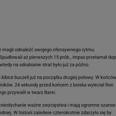
ie mogli odnaleźć swojego ofensywnego rytmu.
. Spudłowali aż pierwszych 15 prób., impas przełamał dop
wtedy na odrabianie strat było już za późno.
kibice buczeli już na początku drugiej połowy. W końcó
odników. 24 sekundy przed końcem z boiska wyleciał Ron
ego przywalił w twarz Barei.
niesłychanie ważne zwycięstwa i mają ogromne szanse
niej. W historii zaledwie czterokrotnie zdarzyło się by