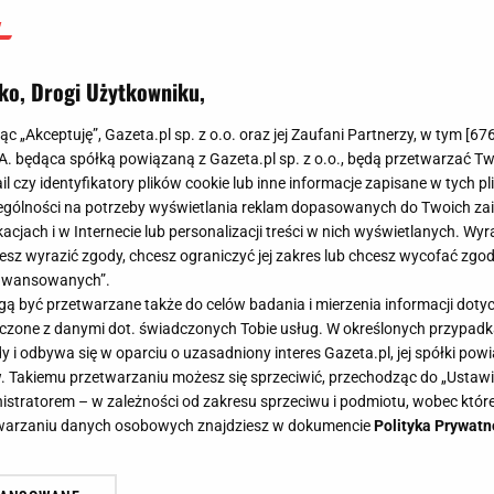
ko, Drogi Użytkowniku,
jąc „Akceptuję”, Gazeta.pl sp. z o.o. oraz jej Zaufani Partnerzy, w tym [
67
.A. będąca spółką powiązaną z Gazeta.pl sp. z o.o., będą przetwarzać T
ail czy identyfikatory plików cookie lub inne informacje zapisane w tych p
gólności na potrzeby wyświetlania reklam dopasowanych do Twoich zain
acjach i w Internecie lub personalizacji treści w nich wyświetlanych. Wyr
cesz wyrazić zgody, chcesz ograniczyć jej zakres lub chcesz wycofać zgo
aawansowanych”.
 być przetwarzane także do celów badania i mierzenia informacji dot
 łączone z danymi dot. świadczonych Tobie usług. W określonych przypad
i odbywa się w oparciu o uzasadniony interes Gazeta.pl, jej spółki powi
. Takiemu przetwarzaniu możesz się sprzeciwić, przechodząc do „Ust
nistratorem – w zależności od zakresu sprzeciwu i podmiotu, wobec które
etwarzaniu danych osobowych znajdziesz w dokumencie
Polityka Prywatn