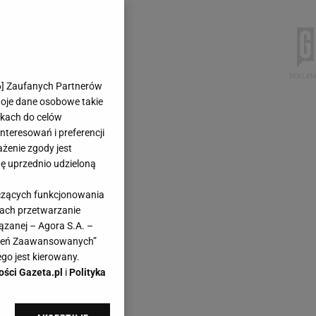
6
] Zaufanych Partnerów
woje dane osobowe takie
likach do celów
teresowań i preferencji
ażenie zgody jest
dę uprzednio udzieloną
yczących funkcjonowania
kach przetwarzanie
ązanej – Agora S.A. –
awień Zaawansowanych”
go jest kierowany.
ości Gazeta.pl
i
Polityka