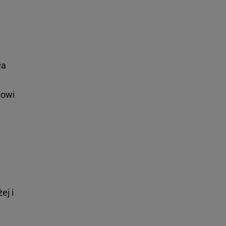
ła
zowi
ej i