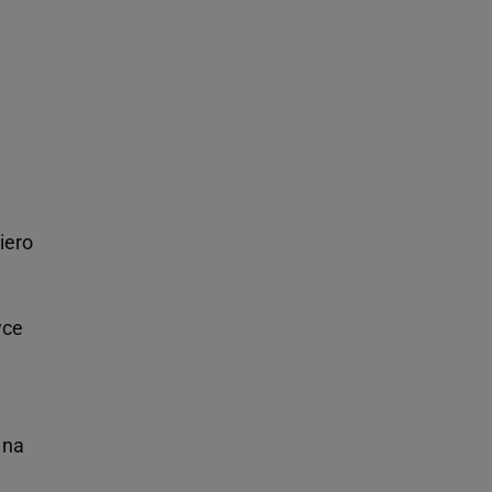
iero
wce
 na