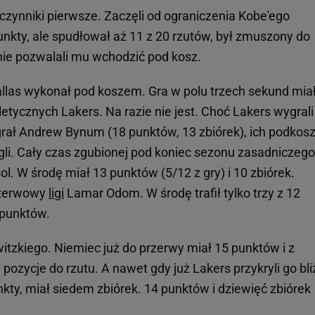
 czynniki pierwsze. Zaczęli od ograniczenia Kobe'ego
unkty, ale spudłował aż 11 z 20 rzutów, był zmuszony do
nie pozwalali mu wchodzić pod kosz.
allas wykonał pod koszem. Gra w polu trzech sekund mia
letycznych Lakers. Na razie nie jest. Choć Lakers wygrali
agrał Andrew Bynum (18 punktów, 13 zbiórek), ich podkos
gli. Cały czas zgubionej pod koniec sezonu zasadniczego
. W środę miał 13 punktów (5/12 z gry) i 10 zbiórek.
rezerwowy
ligi
Lamar Odom. W środę trafił tylko trzy z 12
 punktów.
witzkiego. Niemiec już do przerwy miał 15 punktów i z
pozycje do rzutu. A nawet gdy już Lakers przykryli go bliż
nkty, miał siedem zbiórek. 14 punktów i dziewięć zbiórek