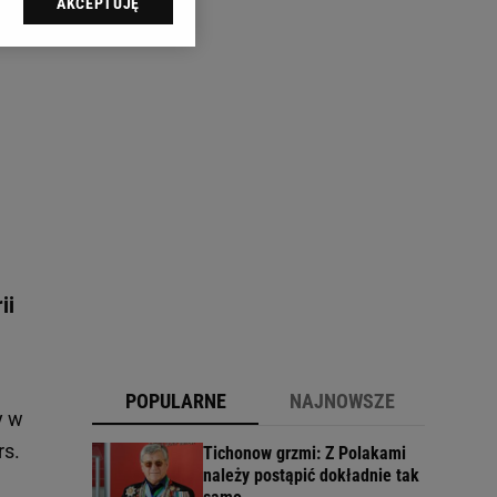
AKCEPTUJĘ
l sp. z o.o., jej
ić swoje preferencje
arzania danych poprzez
ych”. Zmiana ustawień
ach:
 celów identyfikacji.
omiar reklam i treści,
ii
POPULARNE
NAJNOWSZE
y w
rs.
Tichonow grzmi: Z Polakami
należy postąpić dokładnie tak