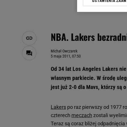
USTAWIENIA ZAA
Klikając „Akceptuję” wyra
Zaufanych Partnerów i A
dotyczące plików cookie,
odnośnik „Ustawienia pr
plików cookie możliwa je
NBA. Lakers bezradni
My, nasi Zaufani Partne
Użycie dokładnych danych
Przechowywanie informacji
Michał Owczarek
5 maja 2011, 07:50
badnie odbiorców i uleps
Od 34 lat Los Angeles Lakers ni
własnym parkiecie. W środę ulegl
jest już 2-0 dla Mavs, którzy są 
Lakers
po raz pierwszy od 1977 r
czterech
meczach
zostali wyelimi
Teraz są coraz bliżej odpadnięcia 