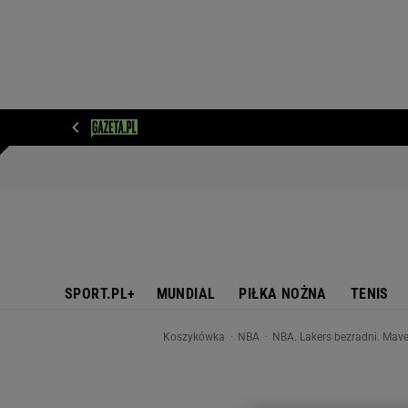
WIADOMOŚCI
NEXT
SPORT
PLOTEK
D
SPORT.PL+
MUNDIAL
PIŁKA NOŻNA
TENIS
Koszykówka
NBA
NBA. Lakers bezradni. Mave