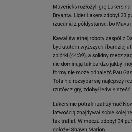
Mavericks rozłożyli grę Lakers na
Bryanta. Lider Lakers zdobył 23 p
rzucania z półdystansu, bo Mavs 
Kawał świetnej roboty zespół z D
być atutem wyższych i bardziej at
zbiórki (44:39), a solidny mecz z
nie dominują tak bardzo jakby mo
formy nie może odnaleźć Pau Gasol
Totalnie rozsypał się najlepszy 
rzutów z gry, zdobył ledwie sześć
Lakers nie potrafili zatrzymać No
łatwością znajdywał sobie kolejne 
tak trafiał. W meczu zdobył 24 pu
dołożył Shawn Marion.