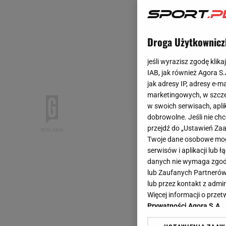
Droga Użytkownicz
jeśli wyrazisz zgodę klika
IAB, jak również Agora S
jak adresy IP, adresy e-m
marketingowych, w szcze
w swoich serwisach, aplik
dobrowolne. Jeśli nie ch
przejdź do „Ustawień Z
Twoje dane osobowe mogą
serwisów i aplikacji lub
danych nie wymaga zgody 
lub Zaufanych Partnerów
lub przez kontakt z admi
Więcej informacji o prz
Prywatności Agora S.A.