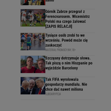
samo
Górnik Zabrze przegrał z
Ferencvarosem. Wicemistrz
Polski ma czego żałować
[ZAPIS RELACJI]
Tysiące osób zrobi to we
wrześniu. Powód może cię
zaskoczyć
MATERIAŁ PROMOCYJNY, 18+
Szczęsny dotrzymuje słowa.
Tak piszą o nim Hiszpanie po
wyjeździe Barcelony
Tak FIFA wyrolowała
gospodarzy mundialu. Nie
chce dać nawet miliona
SUBSKRYPCJA