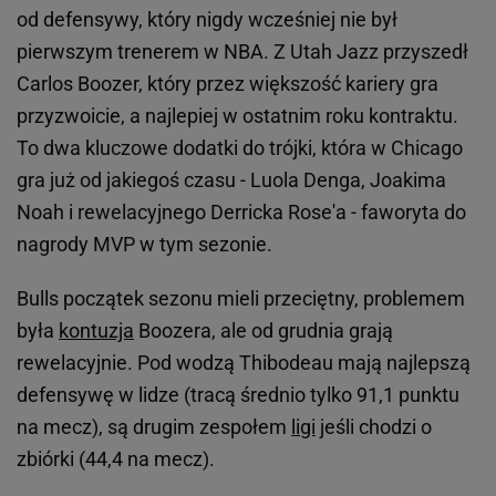
od defensywy, który nigdy wcześniej nie był
pierwszym trenerem w NBA. Z Utah Jazz przyszedł
Carlos Boozer, który przez większość kariery gra
przyzwoicie, a najlepiej w ostatnim roku kontraktu.
To dwa kluczowe dodatki do trójki, która w Chicago
gra już od jakiegoś czasu - Luola Denga, Joakima
Noah i rewelacyjnego Derricka Rose'a - faworyta do
nagrody MVP w tym sezonie.
Bulls początek sezonu mieli przeciętny, problemem
była
kontuzja
Boozera, ale od grudnia grają
rewelacyjnie. Pod wodzą Thibodeau mają najlepszą
defensywę w lidze (tracą średnio tylko 91,1 punktu
na mecz), są drugim zespołem
ligi
jeśli chodzi o
zbiórki (44,4 na mecz).