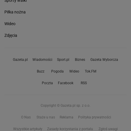
Sporty walki
Piłka nożna
Wideo
Zdjęcia
Gazeta.pl
Wiadomości
Sport.pl
Biznes
Gazeta Wyborcza
Buzz
Pogoda
Wideo
Tok.FM
Poczta
Facebook
RSS
Copyright © Gazeta.pl sp. z o.o.
O Nas
Staże u nas
Reklama
Polityka prywatności
Wszystkie artykuły
Zasady korzystania z portalu
Zgłoś uwagi