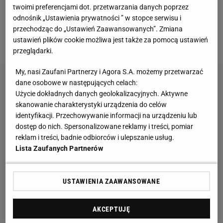
twoimi preferencjami dot. przetwarzania danych poprzez
14. z 16. ostatnich meczów, mają bilans 48
odnośnik „Ustawienia prywatności ” w stopce serwisu i
zwycięstw oraz 18 porażek i o jedną wygraną
przechodząc do „Ustawień Zaawansowanych”. Zmiana
ustawień plików cookie możliwa jest także za pomocą ustawień
wyprzedzają Boston Celitcs.
przeglądarki.
My, nasi Zaufani Partnerzy i Agora S.A. możemy przetwarzać
dane osobowe w następujących celach:
Użycie dokładnych danych geolokalizacyjnych. Aktywne
skanowanie charakterystyki urządzenia do celów
identyfikacji. Przechowywanie informacji na urządzeniu lub
dostęp do nich. Spersonalizowane reklamy i treści, pomiar
reklam i treści, badnie odbiorców i ulepszanie usług.
Lista Zaufanych Partnerów
USTAWIENIA ZAAWANSOWANE
AKCEPTUJĘ