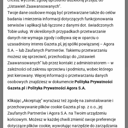
chcesz wycofać zgodę uprzednio udzieloną przejdź do
„Ustawień Zaawansowanych”.
Twoje dane osobowe mogą być przetwarzane także do celów
badania i mierzenia informacji dotyczących funkcjonowania
serwisów i aplikacji lub łączone z danymi dot. świadczonych
Tobie usług. W określonych przypadkach przetwarzanie
danych nie wymaga zgody i odbywa się w oparciu o
uzasadniony interes Gazeta.pl, jej spółki powiązanej – Agora
S.A. – lub Zaufanych Partnerów. Takiemu przetwarzaniu
możesz się sprzeciwić, przechodząc do „Ustawień
Zaawansowanych” lub przez kontakt z administratorem – w
zależności od zakresu sprzeciwu i podmiotu, wobec którego
jest kierowany. Więcej informacji o przetwarzaniu danych
Po wtorkowym zwycięstwie nad Wizards Bulls po raz
osobowych znajdziesz w dokumencie
Polityka Prywatności
pierwszy od 1998 roku w końcówce sezonu
Gazeta.pl
i
Polityka Prywatności Agora S.A.
awansowali na pierwsze miejsce w Konferencji
Klikając „Akceptuję” wyrażasz też zgodę na zainstalowanie i
Wschodniej. Wtedy pod wodzą Michaela Jordana
przechowywanie plików cookie Gazeta.pl sp. z o.o., jej
wywalczyli trzeci z rzędu a szósty w historii tytuł.
Zaufanych Partnerów i Agora S.A. na Twoim urządzeniu
końcowym. Możesz w każdej chwili zmienić swoje preferencje
dotyczące plików cookie, wywołując narzędzie do zarządzania
W tym sezonie też grają rewelacyjnie. Zwyciężyli w