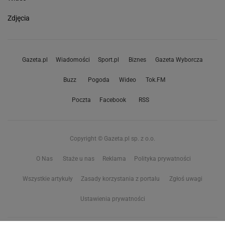
Zdjęcia
Gazeta.pl
Wiadomości
Sport.pl
Biznes
Gazeta Wyborcza
Buzz
Pogoda
Wideo
Tok.FM
Poczta
Facebook
RSS
Copyright © Gazeta.pl sp. z o.o.
O Nas
Staże u nas
Reklama
Polityka prywatności
Wszystkie artykuły
Zasady korzystania z portalu
Zgłoś uwagi
Ustawienia prywatności