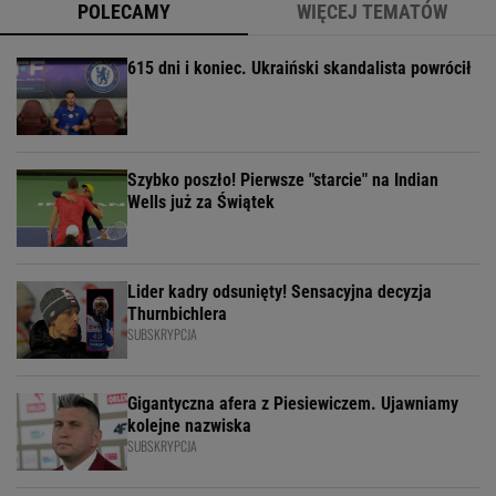
POLECAMY
WIĘCEJ TEMATÓW
615 dni i koniec. Ukraiński skandalista powrócił
Szybko poszło! Pierwsze "starcie" na Indian
Wells już za Świątek
Lider kadry odsunięty! Sensacyjna decyzja
Thurnbichlera
SUBSKRYPCJA
Gigantyczna afera z Piesiewiczem. Ujawniamy
kolejne nazwiska
SUBSKRYPCJA