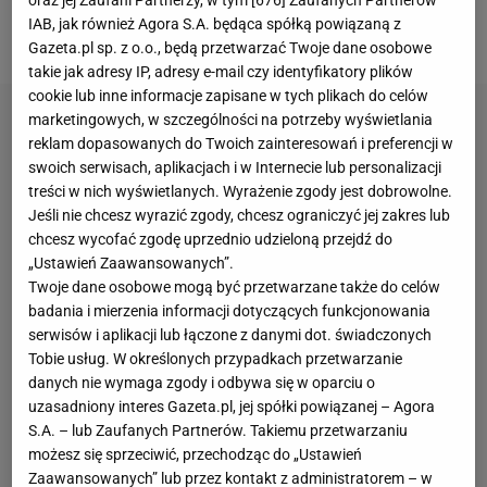
oraz jej Zaufani Partnerzy, w tym [
676
] Zaufanych Partnerów
meczu
z Minnesota Timberwolves obaj przeszli do
IAB, jak również Agora S.A. będąca spółką powiązaną z
historii, gdy wspólnie zagrali w jednym meczu.
Gazeta.pl sp. z o.o., będą przetwarzać Twoje dane osobowe
takie jak adresy IP, adresy e-mail czy identyfikatory plików
cookie lub inne informacje zapisane w tych plikach do celów
marketingowych, w szczególności na potrzeby wyświetlania
reklam dopasowanych do Twoich zainteresowań i preferencji w
swoich serwisach, aplikacjach i w Internecie lub personalizacji
treści w nich wyświetlanych. Wyrażenie zgody jest dobrowolne.
Jeśli nie chcesz wyrazić zgody, chcesz ograniczyć jej zakres lub
chcesz wycofać zgodę uprzednio udzieloną przejdź do
„Ustawień Zaawansowanych”.
Twoje dane osobowe mogą być przetwarzane także do celów
badania i mierzenia informacji dotyczących funkcjonowania
serwisów i aplikacji lub łączone z danymi dot. świadczonych
Tobie usług. W określonych przypadkach przetwarzanie
danych nie wymaga zgody i odbywa się w oparciu o
uzasadniony interes Gazeta.pl, jej spółki powiązanej – Agora
S.A. – lub Zaufanych Partnerów. Takiemu przetwarzaniu
możesz się sprzeciwić, przechodząc do „Ustawień
Zaawansowanych” lub przez kontakt z administratorem – w