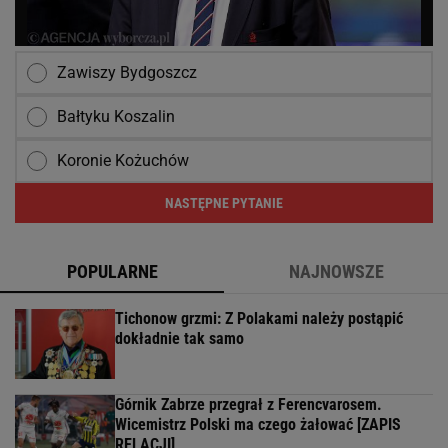
Zawiszy Bydgoszcz
Bałtyku Koszalin
Koronie Kożuchów
NASTĘPNE PYTANIE
POPULARNE
NAJNOWSZE
Tichonow grzmi: Z Polakami należy postąpić
dokładnie tak samo
Górnik Zabrze przegrał z Ferencvarosem.
Wicemistrz Polski ma czego żałować [ZAPIS
RELACJI]