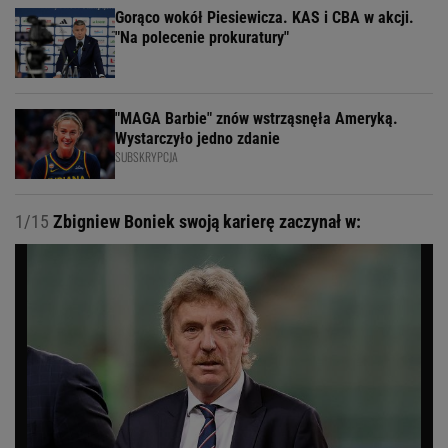
Gorąco wokół Piesiewicza. KAS i CBA w akcji.
"Na polecenie prokuratury"
"MAGA Barbie" znów wstrząsnęła Ameryką.
Wystarczyło jedno zdanie
SUBSKRYPCJA
1/15
Zbigniew Boniek swoją karierę zaczynał w: