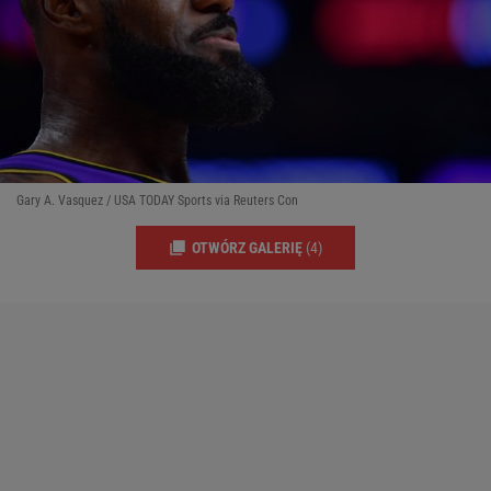
Gary A. Vasquez / USA TODAY Sports via Reuters Con
OTWÓRZ GALERIĘ
(4)