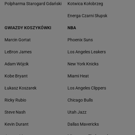
Polpharma Starogard Gdański
Kotwica Kołobrzeg
Energa Czarni Słupsk
GWIAZDY KOSZYKÓWKI
NBA
Marcin Gortat
Phoenix Suns
LeBron James
Los Angeles Leakers
Adam Wójcik
New York Knicks
Kobe Bryant
Miami Heat
Łukasz Koszarek
Los Angeles Clippers
Ricky Rubio
Chicago Bulls
Steve Nash
Utah Jazz
Kevin Durant
Dallas Mavericks