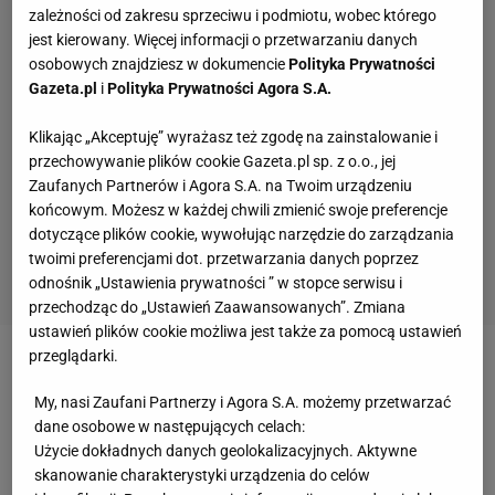
zależności od zakresu sprzeciwu i podmiotu, wobec którego
jest kierowany. Więcej informacji o przetwarzaniu danych
osobowych znajdziesz w dokumencie
Polityka Prywatności
Gazeta.pl
i
Polityka Prywatności Agora S.A.
Klikając „Akceptuję” wyrażasz też zgodę na zainstalowanie i
przechowywanie plików cookie Gazeta.pl sp. z o.o., jej
Zaufanych Partnerów i Agora S.A. na Twoim urządzeniu
końcowym. Możesz w każdej chwili zmienić swoje preferencje
dotyczące plików cookie, wywołując narzędzie do zarządzania
twoimi preferencjami dot. przetwarzania danych poprzez
odnośnik „Ustawienia prywatności ” w stopce serwisu i
przechodząc do „Ustawień Zaawansowanych”. Zmiana
ustawień plików cookie możliwa jest także za pomocą ustawień
przeglądarki.
Zobacz wideo
My, nasi Zaufani Partnerzy i Agora S.A. możemy przetwarzać
dane osobowe w następujących celach:
Nieprawdopodobne osiągnięcie LeBrona Jamesa
Użycie dokładnych danych geolokalizacyjnych. Aktywne
skanowanie charakterystyki urządzenia do celów