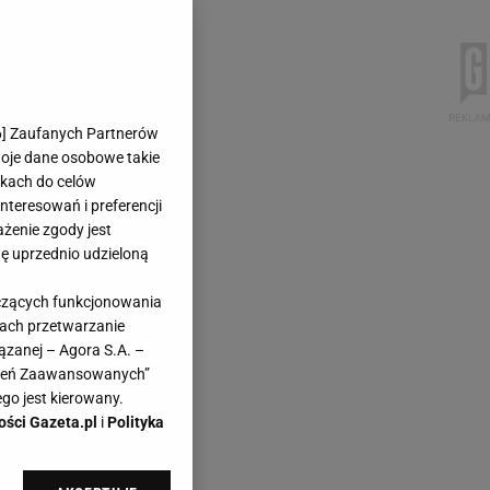
6
] Zaufanych Partnerów
woje dane osobowe takie
likach do celów
teresowań i preferencji
ażenie zgody jest
dę uprzednio udzieloną
yczących funkcjonowania
kach przetwarzanie
ązanej – Agora S.A. –
awień Zaawansowanych”
go jest kierowany.
ości Gazeta.pl
i
Polityka