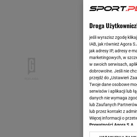
Droga Użytkownicz
jeśli wyrazisz zgodę klika
IAB, jak również Agora S
jak adresy IP, adresy e-m
marketingowych, w szcze
w swoich serwisach, aplik
dobrowolne. Jeśli nie ch
przejdź do „Ustawień Z
Twoje dane osobowe mogą
serwisów i aplikacji lub
danych nie wymaga zgody 
lub Zaufanych Partnerów
lub przez kontakt z admi
Więcej informacji o prz
Prywatności Agora S.A.