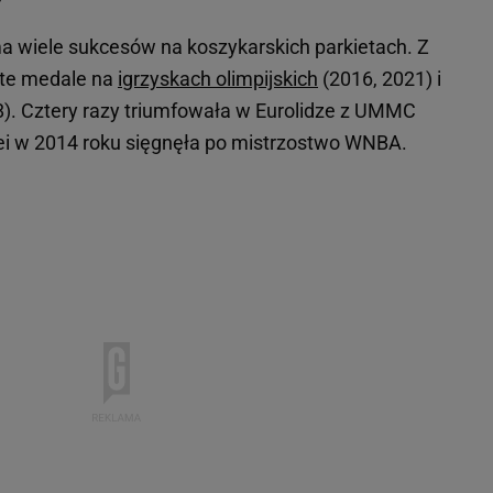
 wiele sukcesów na koszykarskich parkietach. Z
ote medale na
igrzyskach olimpijskich
(2016, 2021) i
). Cztery razy triumfowała w Eurolidze z UMMC
lei w 2014 roku sięgnęła po mistrzostwo WNBA.