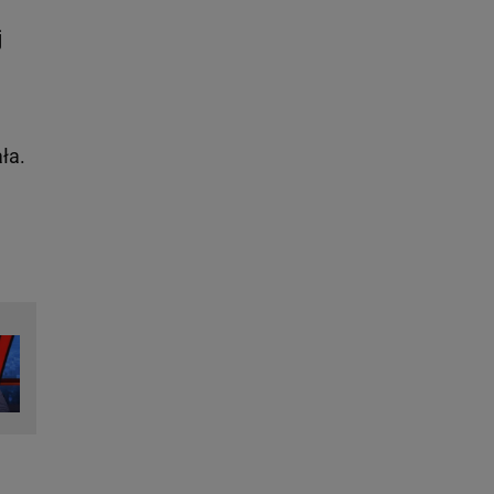
j
ła.