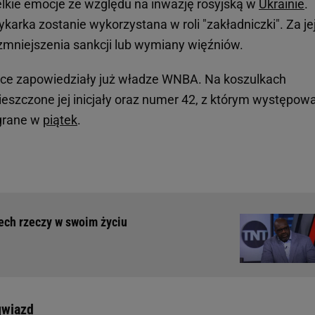
ielkie emocje ze względu na inwazję rosyjską w
Ukrainie
.
karka zostanie wykorzystana w roli "zakładniczki". Za je
zmniejszenia sankcji lub wymiany więźniów.
ce zapowiedziały już władze WNBA. Na koszulkach
szczone jej inicjały oraz numer 42, z którym występowa
egrane w
piątek
.
zech rzeczy w swoim życiu
gwiazd