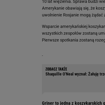
10 lat więzienia. Sprawa budzi w
Amerykanie obawiają się, że koszy
uwolnienie Rosjanie mogą żądać 
Wsparcie amerykańskiej koszykar
wszystkich zespołów zostaną umie
Pierwsze spotkania zostaną roz
Shaquille O'Neal wyznał: Żałuję tr
Griner to jedna z koszykarskich 