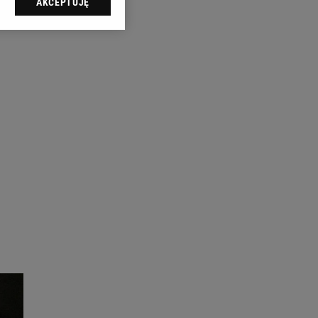
AKCEPTUJĘ
l sp. z o.o., jej
ić swoje preferencje
arzania danych poprzez
ych”. Zmiana ustawień
ach:
 celów identyfikacji.
omiar reklam i treści,