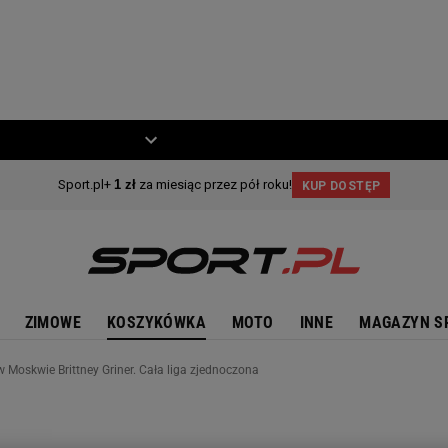
ZIECKO
MOTO
ZIMOWE
KOSZYKÓWKA
MOTO
INNE
MAGAZYN S
w Moskwie Brittney Griner. Cała liga zjednoczona