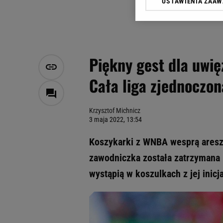
USTAWIENIA ZAA
Klikając „Akceptuję” wyra
Zaufanych Partnerów i A
dotyczące plików cookie,
odnośnik „Ustawienia pr
plików cookie możliwa je
Piękny gest dla uwię
My, nasi Zaufani Partne
Cała liga zjednoczon
Użycie dokładnych danych
Przechowywanie informacji
badnie odbiorców i uleps
Krzysztof Michnicz
3 maja 2022, 13:54
Koszykarki z WNBA wesprą aresz
zawodniczka została zatrzymana
wystąpią w koszulkach z jej inic