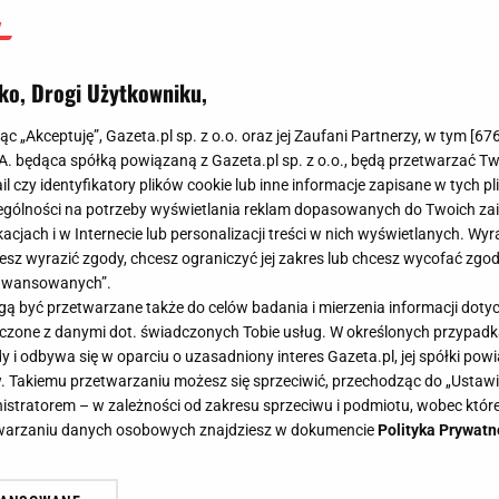
ko, Drogi Użytkowniku,
jąc „Akceptuję”, Gazeta.pl sp. z o.o. oraz jej Zaufani Partnerzy, w tym [
67
.A. będąca spółką powiązaną z Gazeta.pl sp. z o.o., będą przetwarzać T
ail czy identyfikatory plików cookie lub inne informacje zapisane w tych p
gólności na potrzeby wyświetlania reklam dopasowanych do Twoich zain
acjach i w Internecie lub personalizacji treści w nich wyświetlanych. Wyr
cesz wyrazić zgody, chcesz ograniczyć jej zakres lub chcesz wycofać zgo
aawansowanych”.
 być przetwarzane także do celów badania i mierzenia informacji dot
 łączone z danymi dot. świadczonych Tobie usług. W określonych przypad
i odbywa się w oparciu o uzasadniony interes Gazeta.pl, jej spółki powi
. Takiemu przetwarzaniu możesz się sprzeciwić, przechodząc do „Ust
nistratorem – w zależności od zakresu sprzeciwu i podmiotu, wobec które
etwarzaniu danych osobowych znajdziesz w dokumencie
Polityka Prywatn