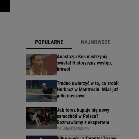
POPULARNE
NAJNOWSZE
Anastazja Kuś mistrzynią
świata! Historyczny występ,
brawo!
Trudno uwierzyć w to, co zrobił
Hurkacz w Montrealu. Miał już
piłki meczowe
Jak teraz kupuje się nowy
samochód w Polsce?
Rozmawiamy z ekspertem
MATERIAŁ PROMOCYJNY
Pilne wieści z Toronto! Znamy