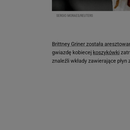
SERGIO MORAES/REUTERS
Brittney Griner została aresztow
gwiazdę kobiecej
koszykówki
zatr
znaleźli wkłady zawierające płyn