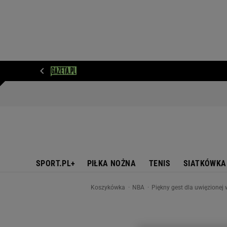
WIADOMOŚCI
NEXT
SPORT
PLOTEK
D
SPORT.PL+
PIŁKA NOŻNA
TENIS
SIATKÓWKA
Koszykówka
NBA
Piękny gest dla uwięzionej 