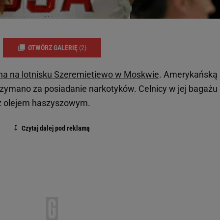
OTWÓRZ GALERIĘ
(2)
ana na lotnisku Szeremietiewo w Moskwie
. Amerykańską
zymano za posiadanie narkotyków. Celnicy w jej bagażu
 z olejem haszyszowym.