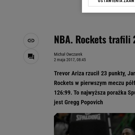
USTAWIENIA ZAA
Klikając „Akceptuję” wyra
Zaufanych Partnerów i A
dotyczące plików cookie,
odnośnik „Ustawienia pr
plików cookie możliwa je
NBA. Rockets trafili 2
My, nasi Zaufani Partne
Użycie dokładnych danych
Przechowywanie informacji
Michał Owczarek
2 maja 2017, 08:45
badnie odbiorców i uleps
Trevor Ariza rzucił 23 punkty, J
Rockets w pierwszym meczu półfi
126:99. To najwyższa porażka S
jest Gregg Popovich