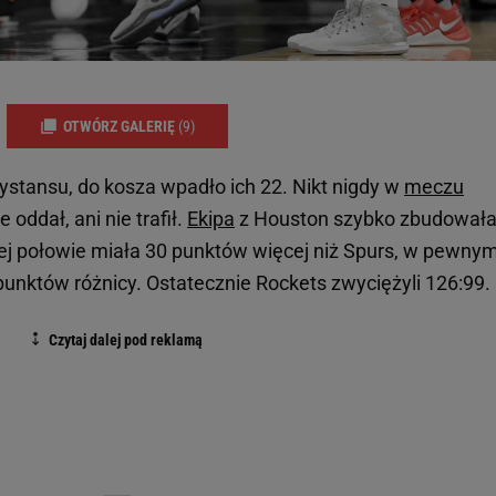
OTWÓRZ GALERIĘ
(9)
 dystansu, do kosza wpadło ich 22. Nikt nigdy w
meczu
 oddał, ani nie trafił.
Ekipa
z Houston szybko zbudował
j połowie miała 30 punktów więcej niż Spurs, w pewny
nktów różnicy. Ostatecznie Rockets zwyciężyli 126:99.