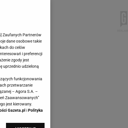
6
] Zaufanych Partnerów
woje dane osobowe takie
likach do celów
teresowań i preferencji
ażenie zgody jest
dę uprzednio udzieloną
yczących funkcjonowania
kach przetwarzanie
ązanej – Agora S.A. –
awień Zaawansowanych”
go jest kierowany.
ości Gazeta.pl
i
Polityka