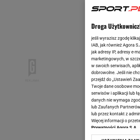
Droga Użytkownicz
jeśli wyrazisz zgodę klika
IAB, jak również Agora S
jak adresy IP, adresy e-m
marketingowych, w szcze
w swoich serwisach, aplik
dobrowolne. Jeśli nie ch
przejdź do „Ustawień Z
Twoje dane osobowe mogą
serwisów i aplikacji lub
danych nie wymaga zgody 
lub Zaufanych Partnerów
lub przez kontakt z admi
Więcej informacji o prz
Prywatności Agora S.A.