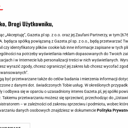
ko, Drogi Użytkowniku,
jąc „Akceptuję”, Gazeta.pl sp. z o.o. oraz jej Zaufani Partnerzy, w tym [
67
.A. będąca spółką powiązaną z Gazeta.pl sp. z o.o., będą przetwarzać T
ail czy identyfikatory plików cookie lub inne informacje zapisane w tych p
gólności na potrzeby wyświetlania reklam dopasowanych do Twoich zain
acjach i w Internecie lub personalizacji treści w nich wyświetlanych. Wyr
cesz wyrazić zgody, chcesz ograniczyć jej zakres lub chcesz wycofać zgo
aawansowanych”.
 być przetwarzane także do celów badania i mierzenia informacji dot
 łączone z danymi dot. świadczonych Tobie usług. W określonych przypad
i odbywa się w oparciu o uzasadniony interes Gazeta.pl, jej spółki powi
. Takiemu przetwarzaniu możesz się sprzeciwić, przechodząc do „Ust
nistratorem – w zależności od zakresu sprzeciwu i podmiotu, wobec które
etwarzaniu danych osobowych znajdziesz w dokumencie
Polityka Prywatn