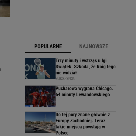
POPULARNE
NAJNOWSZE
a
Trzy minuty i wstrząs u Igi
Świątek. Szkoda, że Roig tego
m
nie widział
SUBSKRYPCJA
Pucharowa wygrana Chicago.
64 minuty Lewandowskiego
Do tej pory znane głównie z
Europy Zachodniej. Teraz
takie miejsca powstają w
Polsce