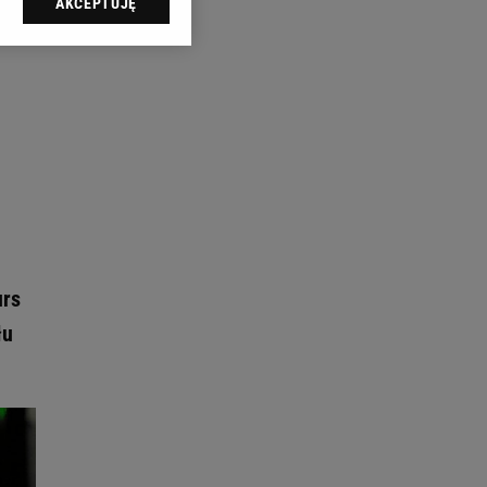
AKCEPTUJĘ
l sp. z o.o., jej
ić swoje preferencje
arzania danych poprzez
ych”. Zmiana ustawień
ach:
 celów identyfikacji.
omiar reklam i treści,
urs
łu