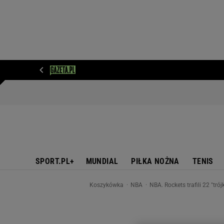
WIADOMOŚCI
NEXT
SPORT
PLOTEK
D
SPORT.PL+
MUNDIAL
PIŁKA NOŻNA
TENIS
Koszykówka
NBA
NBA. Rockets trafili 22 "trójk