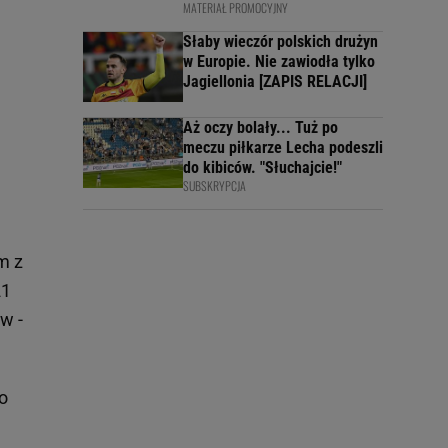
MATERIAŁ PROMOCYJNY
Słaby wieczór polskich drużyn
w Europie. Nie zawiodła tylko
Jagiellonia [ZAPIS RELACJI]
Aż oczy bolały... Tuż po
meczu piłkarze Lecha podeszli
do kibiców. "Słuchajcie!"
SUBSKRYPCJA
m z
21
w -
o