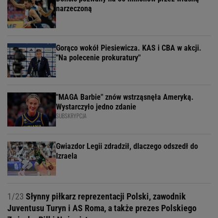
narzeczoną
Gorąco wokół Piesiewicza. KAS i CBA w akcji.
"Na polecenie prokuratury"
"MAGA Barbie" znów wstrząsnęła Ameryką.
Wystarczyło jedno zdanie
SUBSKRYPCJA
Gwiazdor Legii zdradził, dlaczego odszedł do
Izraela
1/23
Słynny piłkarz reprezentacji Polski, zawodnik
Juventusu Turyn i AS Roma, a także prezes Polskiego