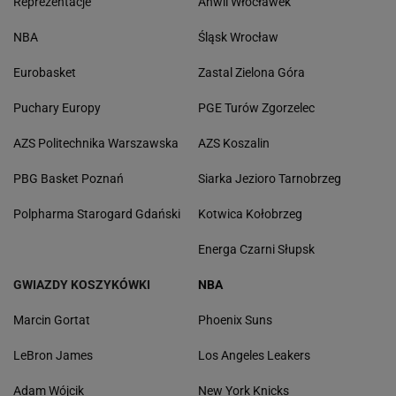
Reprezentacje
Anwil Włocławek
NBA
Śląsk Wrocław
Eurobasket
Zastal Zielona Góra
Puchary Europy
PGE Turów Zgorzelec
AZS Politechnika Warszawska
AZS Koszalin
PBG Basket Poznań
Siarka Jezioro Tarnobrzeg
Polpharma Starogard Gdański
Kotwica Kołobrzeg
Energa Czarni Słupsk
GWIAZDY KOSZYKÓWKI
NBA
Marcin Gortat
Phoenix Suns
LeBron James
Los Angeles Leakers
Adam Wójcik
New York Knicks