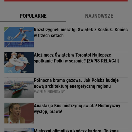
POPULARNE
NAJNOWSZE
Rozstrzygnęli mecz Igi Świątek z Kostiuk. Koniec
w trzech setach
Ależ mecz Świątek w Toronto! Najlepsze
spotkanie Polki w sezonie? [ZAPIS RELACJI]
Północna brama gazowa. Jak Polska buduje
nową architekturę energetyczną regionu
MATERIAŁ PROMOCYJNY
Anastazja Kuś mistrzynią świata! Historyczny
występ, brawo!
Mistrzyni olimpijska kończy karierę. To żona