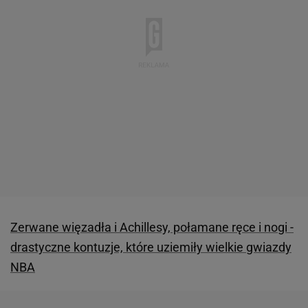
Zerwane więzadła i Achillesy, połamane ręce i nogi -
drastyczne kontuzje, które uziemiły wielkie gwiazdy
NBA