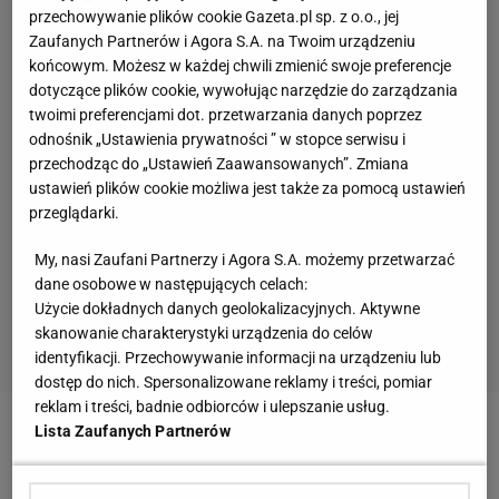
przechowywanie plików cookie Gazeta.pl sp. z o.o., jej
Zaufanych Partnerów i Agora S.A. na Twoim urządzeniu
końcowym. Możesz w każdej chwili zmienić swoje preferencje
dotyczące plików cookie, wywołując narzędzie do zarządzania
twoimi preferencjami dot. przetwarzania danych poprzez
odnośnik „Ustawienia prywatności ” w stopce serwisu i
przechodząc do „Ustawień Zaawansowanych”. Zmiana
ustawień plików cookie możliwa jest także za pomocą ustawień
przeglądarki.
My, nasi Zaufani Partnerzy i Agora S.A. możemy przetwarzać
dane osobowe w następujących celach:
Użycie dokładnych danych geolokalizacyjnych. Aktywne
skanowanie charakterystyki urządzenia do celów
identyfikacji. Przechowywanie informacji na urządzeniu lub
dostęp do nich. Spersonalizowane reklamy i treści, pomiar
reklam i treści, badnie odbiorców i ulepszanie usług.
Lista Zaufanych Partnerów
Bulls poprzedni sezon zawalili. Pod wodzą nowego
trenera Freda Hoiberga nie awansowali do play-off i