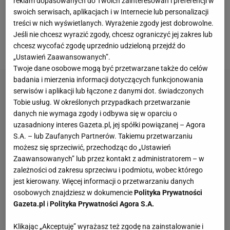
2012/2013. Powrót do zdrowia się przedłużał,
reklam dopasowanych do Twoich zainteresowań i preferencji w
swoich serwisach, aplikacjach i w Internecie lub personalizacji
kolejne
kontuzje
utrudniały powrót do dawnej formy.
treści w nich wyświetlanych. Wyrażenie zgody jest dobrowolne.
W ostatnim sezonie Rose zagrał 66
meczów
,
Jeśli nie chcesz wyrazić zgody, chcesz ograniczyć jej zakres lub
najwięcej od pięciu lat.
chcesz wycofać zgodę uprzednio udzieloną przejdź do
„Ustawień Zaawansowanych”.
Twoje dane osobowe mogą być przetwarzane także do celów
badania i mierzenia informacji dotyczących funkcjonowania
serwisów i aplikacji lub łączone z danymi dot. świadczonych
Tobie usług. W określonych przypadkach przetwarzanie
danych nie wymaga zgody i odbywa się w oparciu o
uzasadniony interes Gazeta.pl, jej spółki powiązanej – Agora
S.A. – lub Zaufanych Partnerów. Takiemu przetwarzaniu
możesz się sprzeciwić, przechodząc do „Ustawień
Zaawansowanych” lub przez kontakt z administratorem – w
zależności od zakresu sprzeciwu i podmiotu, wobec którego
jest kierowany. Więcej informacji o przetwarzaniu danych
osobowych znajdziesz w dokumencie
Polityka Prywatności
Gazeta.pl
i
Polityka Prywatności Agora S.A.
Klikając „Akceptuję” wyrażasz też zgodę na zainstalowanie i