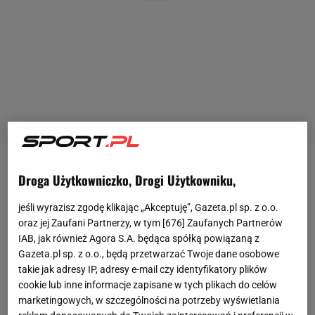
Derrick Rose był największą nadzieją
kibiców
Droga Użytkowniczko, Drogi Użytkowniku,
Chicago Bulls od czasów
Michaela Jordana
.
jeśli wyrazisz zgodę klikając „Akceptuję”, Gazeta.pl sp. z o.o.
Efektownie grający rozgrywający miał poprowadzić
oraz jej Zaufani Partnerzy, w tym [
676
] Zaufanych Partnerów
zespół do mistrzostwa NBA. W 2011 roku został
IAB, jak również Agora S.A. będąca spółką powiązaną z
Gazeta.pl sp. z o.o., będą przetwarzać Twoje dane osobowe
wybrany MVP sezonu zasadniczego, ale potem
takie jak adresy IP, adresy e-mail czy identyfikatory plików
zaczęły się problemy. W kwietniu 2012 roku
cookie lub inne informacje zapisane w tych plikach do celów
poważnie uszkodził kolano, stracił cały sezon
marketingowych, w szczególności na potrzeby wyświetlania