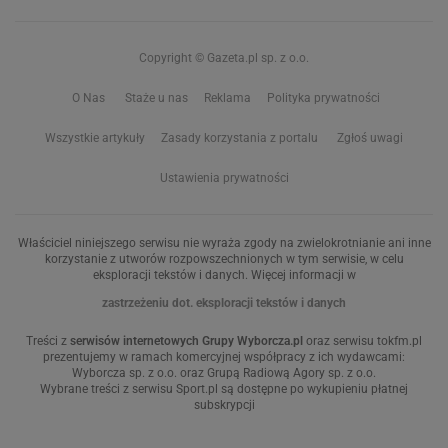
Copyright © Gazeta.pl sp. z o.o.
O Nas
Staże u nas
Reklama
Polityka prywatności
Wszystkie artykuły
Zasady korzystania z portalu
Zgłoś uwagi
Ustawienia prywatności
Właściciel niniejszego serwisu nie wyraża zgody na zwielokrotnianie ani inne
korzystanie z utworów rozpowszechnionych w tym serwisie, w celu
eksploracji tekstów i danych. Więcej informacji w
zastrzeżeniu dot. eksploracji tekstów i danych
Treści z
serwisów internetowych Grupy Wyborcza.pl
oraz serwisu tokfm.pl
prezentujemy w ramach komercyjnej współpracy z ich wydawcami:
Wyborcza sp. z o.o. oraz Grupą Radiową Agory sp. z o.o.
Wybrane treści z serwisu Sport.pl są dostępne po wykupieniu płatnej
subskrypcji