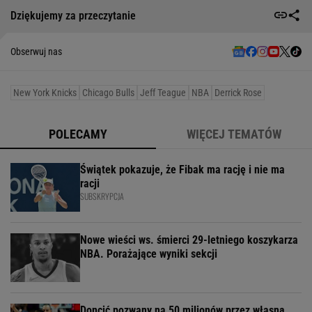
Dziękujemy za przeczytanie
Obserwuj nas
New York Knicks
Chicago Bulls
Jeff Teague
NBA
Derrick Rose
POLECAMY
WIĘCEJ TEMATÓW
Świątek pokazuje, że Fibak ma rację i nie ma
racji
SUBSKRYPCJA
Nowe wieści ws. śmierci 29-letniego koszykarza
NBA. Porażające wyniki sekcji
Doncić pozwany na 50 milionów przez własną