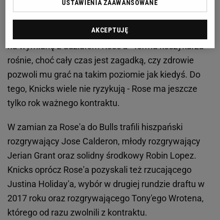
w zespole szykują się poważne zmiany. Pierwszą z
USTAWIENIA ZAAWANSOWANE
nich jest transfer największej gwiazdy ostatnich lat,
AKCEPTUJĘ
czyli Rose'a. Bulls wykorzystują najlepszy moment
na wymianę z udziałem Rose'a - forma koszykarza
rośnie, choć cały czas jest zagadką, czy zdrowie
pozwoli mu grać na takim poziomie jak kiedyś. Do
tego, Knicks wiele nie ryzykują - Rose ma jeszcze
tylko rok ważnego kontraktu.
W zamian za Rose'a do Bulls trafili hiszpański
rozgrywający Jose Calderon, młody rozgrywający
Jerian Grant oraz solidny środkowy Robin Lopez.
Knicks oprócz Rose'a pozyskali też rzucającego
Justina Holiday'a, wybór w drugiej rundzie draftu w
2017 roku oraz rozgrywającego Tony'ego Wrotena,
którego od razu zwolnili z kontraktu.