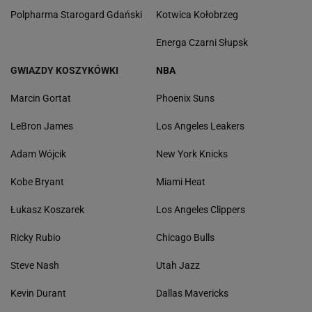
Polpharma Starogard Gdański
Kotwica Kołobrzeg
Energa Czarni Słupsk
GWIAZDY KOSZYKÓWKI
NBA
Marcin Gortat
Phoenix Suns
LeBron James
Los Angeles Leakers
Adam Wójcik
New York Knicks
Kobe Bryant
Miami Heat
Łukasz Koszarek
Los Angeles Clippers
Ricky Rubio
Chicago Bulls
Steve Nash
Utah Jazz
Kevin Durant
Dallas Mavericks