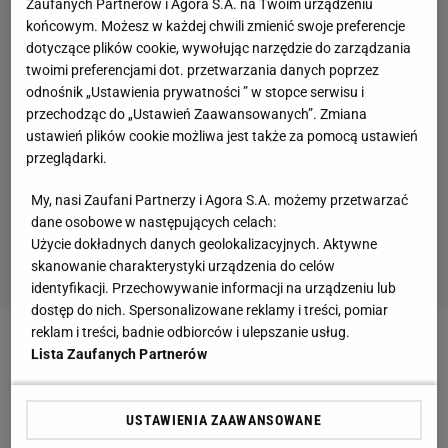
Zaufanych Partnerów i Agora S.A. na Twoim urządzeniu
końcowym. Możesz w każdej chwili zmienić swoje preferencje
dotyczące plików cookie, wywołując narzędzie do zarządzania
twoimi preferencjami dot. przetwarzania danych poprzez
odnośnik „Ustawienia prywatności ” w stopce serwisu i
przechodząc do „Ustawień Zaawansowanych”. Zmiana
ustawień plików cookie możliwa jest także za pomocą ustawień
przeglądarki.
My, nasi Zaufani Partnerzy i Agora S.A. możemy przetwarzać
dane osobowe w następujących celach:
Użycie dokładnych danych geolokalizacyjnych. Aktywne
skanowanie charakterystyki urządzenia do celów
identyfikacji. Przechowywanie informacji na urządzeniu lub
dostęp do nich. Spersonalizowane reklamy i treści, pomiar
reklam i treści, badnie odbiorców i ulepszanie usług.
W decydującym o awansie do finału wschodu Heat
Lista Zaufanych Partnerów
prowadzili tylko raz, w drugiej kwarcie (37:36), w
czwartek kwarcie jeszcze mieli nadzieję na to, że
USTAWIENIA ZAAWANSOWANE
mogą powalczyć w końcówce, gdy zmniejszyli straty