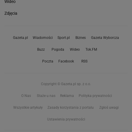
Wideo
Zdjęcia
Gazeta.pl
Wiadomości
Sport.pl
Biznes
Gazeta Wyborcza
Buzz
Pogoda
Wideo
Tok.FM
Poczta
Facebook
RSS
Copyright © Gazeta.pl sp. z o.o.
O Nas
Staże u nas
Reklama
Polityka prywatności
Wszystkie artykuły
Zasady korzystania z portalu
Zgłoś uwagi
Ustawienia prywatności