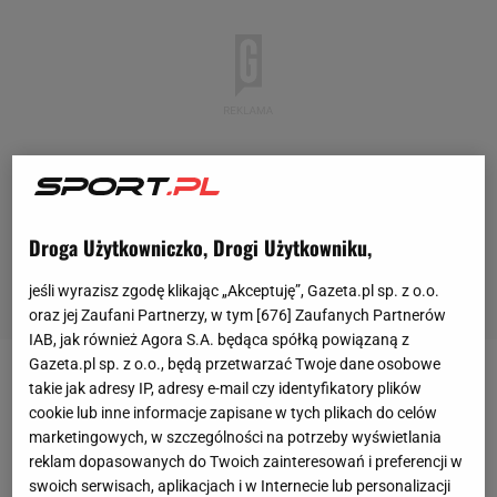
Droga Użytkowniczko, Drogi Użytkowniku,
jeśli wyrazisz zgodę klikając „Akceptuję”, Gazeta.pl sp. z o.o.
oraz jej Zaufani Partnerzy, w tym [
676
] Zaufanych Partnerów
IAB, jak również Agora S.A. będąca spółką powiązaną z
Gazeta.pl sp. z o.o., będą przetwarzać Twoje dane osobowe
"Chcemy Cleveland" - skandowali kibice Raptors w
takie jak adresy IP, adresy e-mail czy identyfikatory plików
cookie lub inne informacje zapisane w tych plikach do celów
końcówce meczu z Heat, gdy wynik nie tylko
marketingowych, w szczególności na potrzeby wyświetlania
spotkania, ale i rywalizacji był rozstrzygnięty. Bo to
reklam dopasowanych do Twoich zainteresowań i preferencji w
Cavaliers będą rywalem kanadyjskiej drużyny w
swoich serwisach, aplikacjach i w Internecie lub personalizacji