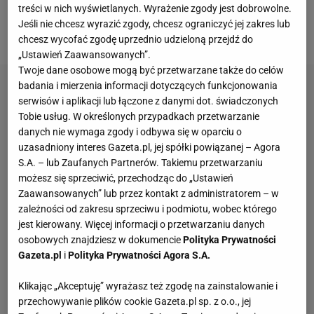
treści w nich wyświetlanych. Wyrażenie zgody jest dobrowolne.
walce o wielki finał
NBA
. Seria rozpocznie się w nocy
Jeśli nie chcesz wyrazić zgody, chcesz ograniczyć jej zakres lub
z wtorku na środę
polskiego
czasu.
chcesz wycofać zgodę uprzednio udzieloną przejdź do
„Ustawień Zaawansowanych”.
Twoje dane osobowe mogą być przetwarzane także do celów
badania i mierzenia informacji dotyczących funkcjonowania
serwisów i aplikacji lub łączone z danymi dot. świadczonych
Tobie usług. W określonych przypadkach przetwarzanie
danych nie wymaga zgody i odbywa się w oparciu o
uzasadniony interes Gazeta.pl, jej spółki powiązanej – Agora
S.A. – lub Zaufanych Partnerów. Takiemu przetwarzaniu
możesz się sprzeciwić, przechodząc do „Ustawień
Zaawansowanych” lub przez kontakt z administratorem – w
zależności od zakresu sprzeciwu i podmiotu, wobec którego
jest kierowany. Więcej informacji o przetwarzaniu danych
osobowych znajdziesz w dokumencie
Polityka Prywatności
Gazeta.pl
i
Polityka Prywatności Agora S.A.
Klikając „Akceptuję” wyrażasz też zgodę na zainstalowanie i
przechowywanie plików cookie Gazeta.pl sp. z o.o., jej