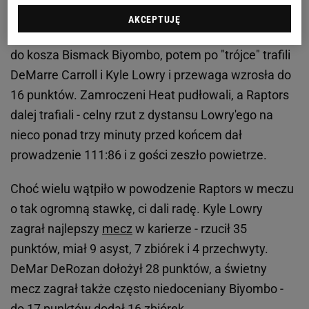
do ośmiu punktów (76:88), ale potem dostali mocne
AKCEPTUJĘ
ciosy od Raptors - najpierw piłkę potężnie zapakował
do kosza Bismack Biyombo, potem po "trójce" trafili
DeMarre Carroll i Kyle Lowry i przewaga wzrosła do
16 punktów. Zamroczeni Heat pudłowali, a Raptors
dalej trafiali - celny rzut z dystansu Lowry'ego na
nieco ponad trzy minuty przed końcem dał
prowadzenie 111:86 i z gości zeszło powietrze.
Choć wielu wątpiło w powodzenie Raptors w meczu
o tak ogromną stawkę, ci dali radę. Kyle Lowry
zagrał najlepszy
mecz
w karierze - rzucił 35
punktów, miał 9 asyst, 7 zbiórek i 4 przechwyty.
DeMar DeRozan dołożył 28 punktów, a świetny
mecz zagrał także często niedoceniany Biyombo -
do 17 punktów dodał 16 zbiórek.