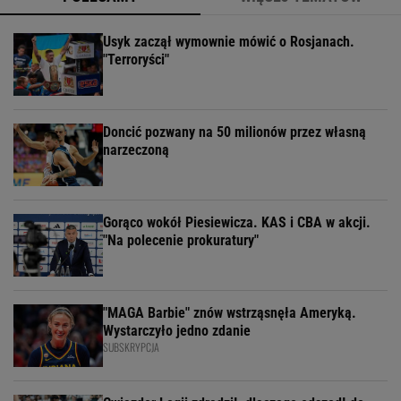
Usyk zaczął wymownie mówić o Rosjanach.
"Terroryści"
Doncić pozwany na 50 milionów przez własną
narzeczoną
Gorąco wokół Piesiewicza. KAS i CBA w akcji.
"Na polecenie prokuratury"
"MAGA Barbie" znów wstrząsnęła Ameryką.
Wystarczyło jedno zdanie
SUBSKRYPCJA