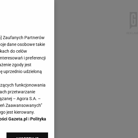
6
] Zaufanych Partnerów
woje dane osobowe takie
likach do celów
teresowań i preferencji
ażenie zgody jest
dę uprzednio udzieloną
yczących funkcjonowania
kach przetwarzanie
ązanej – Agora S.A. –
awień Zaawansowanych”
go jest kierowany.
ości Gazeta.pl
i
Polityka