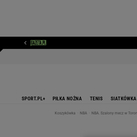
WIADOMOŚCI
NEXT
SPORT
PLOTEK
D
SPORT.PL+
PIŁKA NOŻNA
TENIS
SIATKÓWKA
Koszykówka
NBA
NBA. Szalony mecz w Toront