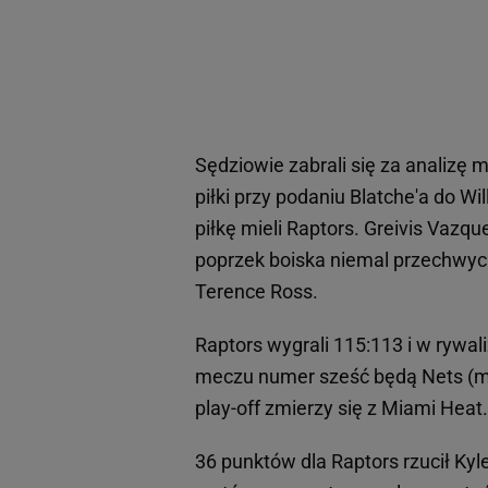
Sędziowie zabrali się za analizę m
piłki przy podaniu Blatche'a do W
piłkę mieli Raptors. Greivis Vazq
poprzek boiska niemal przechwycił
Terence Ross.
Raptors wygrali 115:113 i w rywa
meczu numer sześć będą Nets (
play-off zmierzy się z Miami Heat.
36 punktów dla Raptors rzucił Kyle