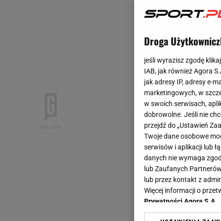
Droga Użytkownicz
jeśli wyrazisz zgodę klika
IAB, jak również Agora S
jak adresy IP, adresy e-m
marketingowych, w szcze
w swoich serwisach, aplik
dobrowolne. Jeśli nie ch
przejdź do „Ustawień Z
Twoje dane osobowe mogą
serwisów i aplikacji lub
danych nie wymaga zgody 
lub Zaufanych Partnerów
lub przez kontakt z admi
Więcej informacji o prz
Prywatności Agora S.A.