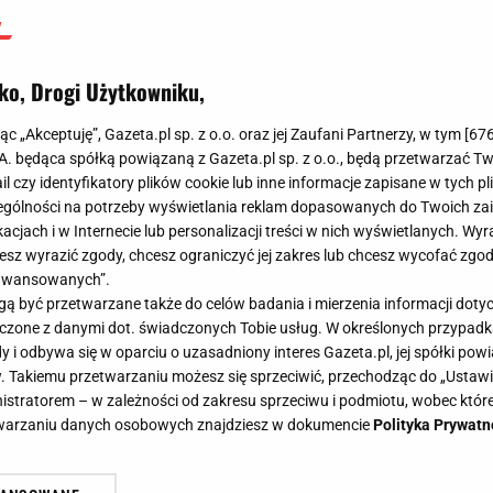
ko, Drogi Użytkowniku,
jąc „Akceptuję”, Gazeta.pl sp. z o.o. oraz jej Zaufani Partnerzy, w tym [
67
.A. będąca spółką powiązaną z Gazeta.pl sp. z o.o., będą przetwarzać T
ail czy identyfikatory plików cookie lub inne informacje zapisane w tych p
gólności na potrzeby wyświetlania reklam dopasowanych do Twoich zain
acjach i w Internecie lub personalizacji treści w nich wyświetlanych. Wyr
cesz wyrazić zgody, chcesz ograniczyć jej zakres lub chcesz wycofać zgo
aawansowanych”.
 być przetwarzane także do celów badania i mierzenia informacji dot
 łączone z danymi dot. świadczonych Tobie usług. W określonych przypad
i odbywa się w oparciu o uzasadniony interes Gazeta.pl, jej spółki powi
. Takiemu przetwarzaniu możesz się sprzeciwić, przechodząc do „Ust
nistratorem – w zależności od zakresu sprzeciwu i podmiotu, wobec które
etwarzaniu danych osobowych znajdziesz w dokumencie
Polityka Prywatn