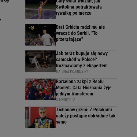
iłkę
Cały świat widział, jak
Switolina potraktowała
rywalkę po meczu
,
Brat Grbicia radzi mu nie
wracać do Serbii. "To
przerażające"
Jak teraz kupuje się nowy
samochód w Polsce?
Rozmawiamy z ekspertem
MATERIAŁ PROMOCYJNY
Barcelona zakpi z Realu
Madryt. Cała Hiszpania żyje
jednym transferem
SUBSKRYPCJA
Tichonow grzmi: Z Polakami
należy postąpić dokładnie tak
samo