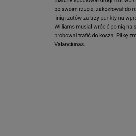
Blatche spudłował drugi rzut woln
po swoim rzucie, zakozłował do r
linią rzutów za trzy punkty na wp
Williams musiał wrócić po nią na
próbował trafić do kosza. Piłkę z
Valanciunas.