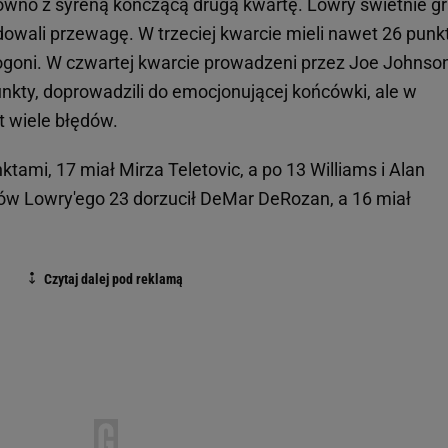
równo z syreną kończącą drugą kwartę. Lowry świetnie gr
owali przewagę. W trzeciej kwarcie mieli nawet 26 pun
 pogoni. W czwartej kwarcie prowadzeni przez Joe Johnso
punkty, doprowadzili do emocjonującej końcówki, ale w
t wiele błędów.
ami, 17 miał Mirza Teletovic, a po 13 Williams i Alan
tów Lowry'ego 23 dorzucił DeMar DeRozan, a 16 miał