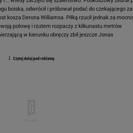
y i... wtedy zaczęło się szaleństwo. Podkoszowy zebrał p
ogu boiska, odwrócił i próbował podać do czekającego za
rost kosza Derona Williamsa. Piłką rzucił jednak za mocno
 swoją połowę i rzutem rozpaczy z kilkunastu metrów
mierzającą w kierunku obręczy zbił jeszcze Jonas