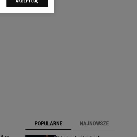
AKCEPTUJĘ
l sp. z o.o., jej
ić swoje preferencje
arzania danych poprzez
ych”. Zmiana ustawień
ach:
 celów identyfikacji.
omiar reklam i treści,
POPULARNE
NAJNOWSZE