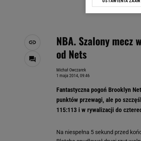
USTAWIENIA ZAA
Klikając „Akceptuję” wyra
Zaufanych Partnerów i A
dotyczące plików cookie,
odnośnik „Ustawienia pr
plików cookie możliwa je
NBA. Szalony mecz w
My, nasi Zaufani Partne
od Nets
Użycie dokładnych danych
Przechowywanie informacji
badnie odbiorców i uleps
Michał Owczarek
1 maja 2014, 09:46
Fantastyczna pogoń Brooklyn Nets
punktów przewagi, ale po szczęśl
115:113 i w rywalizacji do czter
Na niespełna 5 sekund przed ko