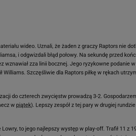
ateriału wideo. Uznali, że żaden z graczy Raptors nie do
illiamsa, i odgwizdali błąd połowy. Na sekundę przed ko
uez wznawiał zza linii bocznej. Jego ryzykowne podanie w
 Williams. Szczęśliwie dla Raptors piłkę w rękach utrzy
lizacji do czterech zwycięstw prowadzą 3-2. Gospodarze
mecz w
piątek
). Lepszy zespół z tej pary w drugiej rundzie
 Lowry, to jego najlepszy występ w play-off. Trafił 11 z 1