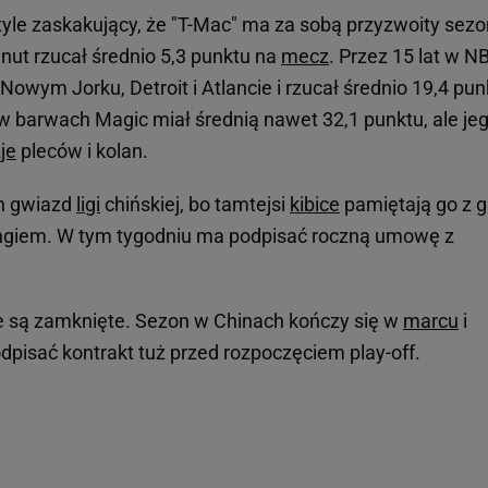
yle zaskakujący, że "T-Mac" ma za sobą przyzwoity sez
nut rzucał średnio 5,3 punktu na
mecz
. Przez 15 lat w N
Nowym Jorku, Detroit i Atlancie i rzucał średnio 19,4 pun
 barwach Magic miał średnią nawet 32,1 punktu, ale je
je
pleców i kolan.
ch gwiazd
ligi
chińskiej, bo tamtejsi
kibice
pamiętają go z g
ngiem. W tym tygodniu ma podpisać roczną umowę z
e są zamknięte. Sezon w Chinach kończy się w
marcu
i
dpisać kontrakt tuż przed rozpoczęciem play-off.