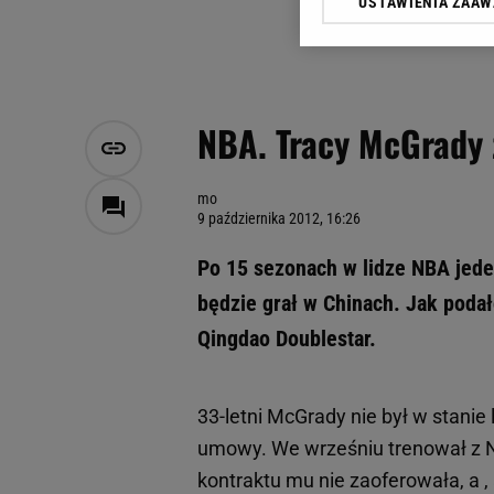
USTAWIENIA ZAA
Klikając „Akceptuję” wyra
Zaufanych Partnerów i A
dotyczące plików cookie,
odnośnik „Ustawienia pr
plików cookie możliwa je
NBA. Tracy McGrady 
My, nasi Zaufani Partne
Użycie dokładnych danych
Przechowywanie informacji
mo
9 października 2012, 16:26
badnie odbiorców i uleps
Po 15 sezonach w lidze NBA jeden
będzie grał w Chinach. Jak poda
Qingdao Doublestar.
33-letni McGrady nie był w stanie
umowy. We wrześniu trenował z Ne
kontraktu mu nie zaoferowała, a ,