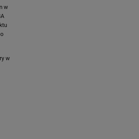
on w
BA
ktu
go
ry w