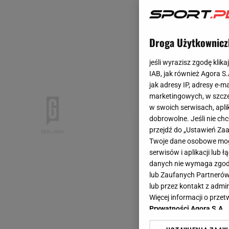
Droga Użytkownicz
jeśli wyrazisz zgodę klika
IAB, jak również Agora S
jak adresy IP, adresy e-m
marketingowych, w szcze
w swoich serwisach, aplik
dobrowolne. Jeśli nie ch
przejdź do „Ustawień Z
Twoje dane osobowe mogą
serwisów i aplikacji lub
danych nie wymaga zgody 
lub Zaufanych Partnerów
lub przez kontakt z admi
Więcej informacji o prz
Prywatności Agora S.A.