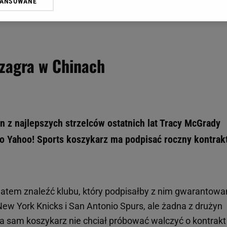
WANSOWANE
żasz też zgodę na zainstalowanie i przechowywanie plików cookie Gazeta.p
gora S.A. na Twoim urządzeniu końcowym. Możesz w każdej chwili zmien
 wywołując narzędzie do zarządzania twoimi preferencjami dot. przetw
ywatności ” w stopce serwisu i przechodząc do „Ustawień Zaawansowan
st także za pomocą ustawień przeglądarki.
zagra w Chinach
rzy i Agora S.A. możemy przetwarzać dane osobowe w następujących cel
 geolokalizacyjnych. Aktywne skanowanie charakterystyki urządzenia do
 na urządzeniu lub dostęp do nich. Spersonalizowane reklamy i treści, p
zanie usług.
Lista Zaufanych Partnerów
 z najlepszych strzelców ostatnich lat Tracy McGrady
ło Yahoo! Sports koszykarz ma podpisać roczny kontrak
 latem znaleźć klubu, który podpisałby z nim gwarantowa
w York Knicks i San Antonio Spurs, ale żadna z drużyn
 a sam koszykarz nie chciał próbować walczyć o kontrakt