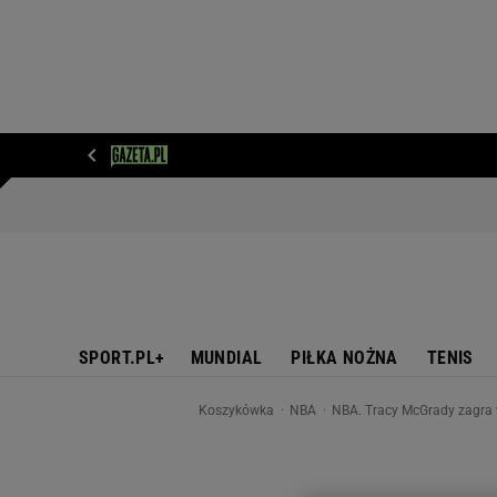
WIADOMOŚCI
NEXT
SPORT
PLOTEK
D
SPORT.PL+
MUNDIAL
PIŁKA NOŻNA
TENIS
Koszykówka
NBA
NBA. Tracy McGrady zagra