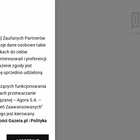
6
] Zaufanych Partnerów
woje dane osobowe takie
likach do celów
teresowań i preferencji
ażenie zgody jest
dę uprzednio udzieloną
yczących funkcjonowania
kach przetwarzanie
ązanej – Agora S.A. –
awień Zaawansowanych”
go jest kierowany.
ości Gazeta.pl
i
Polityka