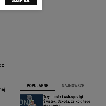
AKCEPTUJĘ
l sp. z o.o., jej
ić swoje preferencje
arzania danych poprzez
ych”. Zmiana ustawień
ach:
 celów identyfikacji.
omiar reklam i treści,
t z
POPULARNE
NAJNOWSZE
nej
Trzy minuty i wstrząs u Igi
Świątek. Szkoda, że Roig tego