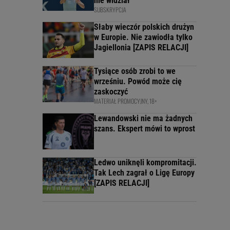
nie widział
SUBSKRYPCJA
Słaby wieczór polskich drużyn
w Europie. Nie zawiodła tylko
Jagiellonia [ZAPIS RELACJI]
Tysiące osób zrobi to we
wrześniu. Powód może cię
zaskoczyć
MATERIAŁ PROMOCYJNY, 18+
Lewandowski nie ma żadnych
szans. Ekspert mówi to wprost
Ledwo uniknęli kompromitacji.
Tak Lech zagrał o Ligę Europy
[ZAPIS RELACJI]