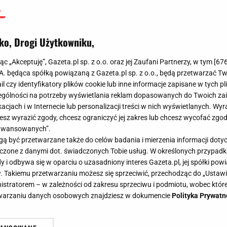
ko, Drogi Użytkowniku,
jąc „Akceptuję”, Gazeta.pl sp. z o.o. oraz jej Zaufani Partnerzy, w tym [
67
.A. będąca spółką powiązaną z Gazeta.pl sp. z o.o., będą przetwarzać T
ail czy identyfikatory plików cookie lub inne informacje zapisane w tych p
gólności na potrzeby wyświetlania reklam dopasowanych do Twoich zain
acjach i w Internecie lub personalizacji treści w nich wyświetlanych. Wyr
cesz wyrazić zgody, chcesz ograniczyć jej zakres lub chcesz wycofać zgo
aawansowanych”.
 być przetwarzane także do celów badania i mierzenia informacji dot
 łączone z danymi dot. świadczonych Tobie usług. W określonych przypad
i odbywa się w oparciu o uzasadniony interes Gazeta.pl, jej spółki powi
. Takiemu przetwarzaniu możesz się sprzeciwić, przechodząc do „Ust
nistratorem – w zależności od zakresu sprzeciwu i podmiotu, wobec które
etwarzaniu danych osobowych znajdziesz w dokumencie
Polityka Prywatn