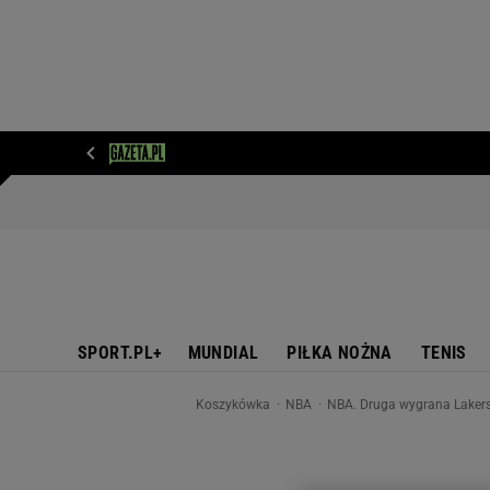
WIADOMOŚCI
NEXT
SPORT
PLOTEK
D
SPORT.PL+
MUNDIAL
PIŁKA NOŻNA
TENIS
Koszykówka
NBA
NBA. Druga wygrana Laker