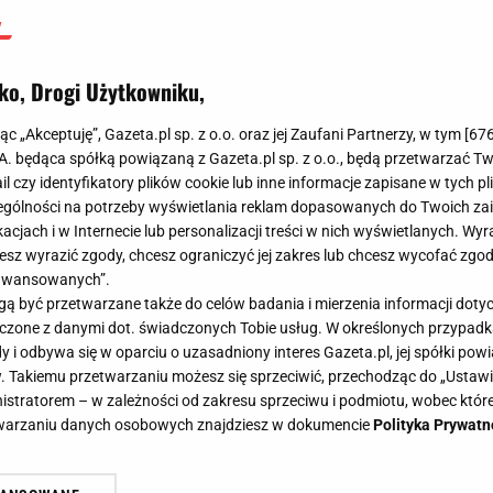
ko, Drogi Użytkowniku,
jąc „Akceptuję”, Gazeta.pl sp. z o.o. oraz jej Zaufani Partnerzy, w tym [
67
.A. będąca spółką powiązaną z Gazeta.pl sp. z o.o., będą przetwarzać T
ail czy identyfikatory plików cookie lub inne informacje zapisane w tych p
gólności na potrzeby wyświetlania reklam dopasowanych do Twoich zain
acjach i w Internecie lub personalizacji treści w nich wyświetlanych. Wyr
cesz wyrazić zgody, chcesz ograniczyć jej zakres lub chcesz wycofać zgo
aawansowanych”.
 być przetwarzane także do celów badania i mierzenia informacji dot
 łączone z danymi dot. świadczonych Tobie usług. W określonych przypad
i odbywa się w oparciu o uzasadniony interes Gazeta.pl, jej spółki powi
. Takiemu przetwarzaniu możesz się sprzeciwić, przechodząc do „Ust
nistratorem – w zależności od zakresu sprzeciwu i podmiotu, wobec które
etwarzaniu danych osobowych znajdziesz w dokumencie
Polityka Prywatn