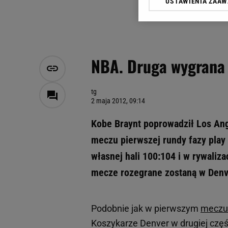
USTAWIENIA ZAA
Klikając „Akceptuję” wyra
Zaufanych Partnerów i A
dotyczące plików cookie,
odnośnik „Ustawienia pr
plików cookie możliwa je
NBA. Druga wygrana
My, nasi Zaufani Partne
Użycie dokładnych danych
Przechowywanie informacji
tg
2 maja 2012, 09:14
badnie odbiorców i uleps
Kobe Braynt poprowadził Los An
meczu pierwszej rundy fazy play 
własnej hali 100:104 i w rywaliz
mecze rozegrane zostaną w Denv
Podobnie jak w pierwszym
meczu
Koszykarze Denver w drugiej częśc