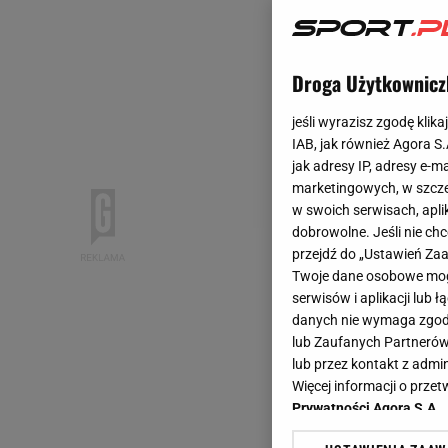
Droga Użytkownicz
jeśli wyrazisz zgodę klika
IAB, jak również Agora S
jak adresy IP, adresy e-m
marketingowych, w szcze
w swoich serwisach, aplik
dobrowolne. Jeśli nie ch
przejdź do „Ustawień Z
Twoje dane osobowe mogą
serwisów i aplikacji lub
danych nie wymaga zgody 
lub Zaufanych Partnerów
lub przez kontakt z admi
Więcej informacji o prz
Prywatności Agora S.A.