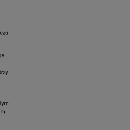
czu
gę
trzy
ałym
oim