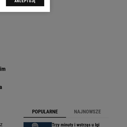
AKCEPTUJĘ
l sp. z o.o., jej
ić swoje preferencje
arzania danych poprzez
ych”. Zmiana ustawień
ach:
 celów identyfikacji.
omiar reklam i treści,
gim
a
POPULARNE
NAJNOWSZE
 z
Trzy minuty i wstrząs u Igi