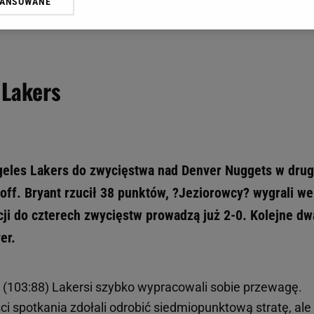
WANSOWANE
żasz też zgodę na zainstalowanie i przechowywanie plików cookie Gazeta.p
gora S.A. na Twoim urządzeniu końcowym. Możesz w każdej chwili zmien
 wywołując narzędzie do zarządzania twoimi preferencjami dot. przetw
ywatności ” w stopce serwisu i przechodząc do „Ustawień Zaawansowan
st także za pomocą ustawień przeglądarki.
 Lakers
rzy i Agora S.A. możemy przetwarzać dane osobowe w następujących cel
 geolokalizacyjnych. Aktywne skanowanie charakterystyki urządzenia do
 na urządzeniu lub dostęp do nich. Spersonalizowane reklamy i treści, p
zanie usług.
Lista Zaufanych Partnerów
geles Lakers do zwycięstwa nad Denver Nuggets w dru
off. Bryant rzucił 38 punktów, ?Jeziorowcy? wygrali we
acji do czterech zwycięstw prowadzą już 2-0. Kolejne dw
er.
(103:88) Lakersi szybko wypracowali sobie przewagę.
i spotkania zdołali odrobić siedmiopunktową stratę, ale