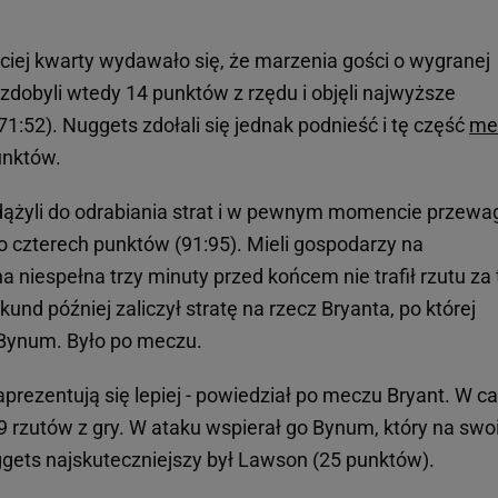
eciej kwarty wydawało się, że marzenia gości o wygranej
zdobyli wtedy 14 punktów z rzędu i objęli najwyższe
:52). Nuggets zdołali się jednak podnieść i tę część
me
unktów.
 dążyli do odrabiania strat i w pewnym momencie przewa
o czterech punktów (91:95). Mieli gospodarzy na
a niespełna trzy minuty przed końcem nie trafił rzutu za 
und później zaliczył stratę na rzecz Bryanta, po której
Bynum. Było po meczu.
aprezentują się lepiej - powiedział po meczu Bryant. W c
 29 rzutów z gry. W ataku wspierał go Bynum, który na sw
gets najskuteczniejszy był Lawson (25 punktów).