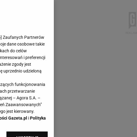
6
] Zaufanych Partnerów
woje dane osobowe takie
likach do celów
teresowań i preferencji
ażenie zgody jest
dę uprzednio udzieloną
yczących funkcjonowania
kach przetwarzanie
ązanej – Agora S.A. –
awień Zaawansowanych”
go jest kierowany.
ości Gazeta.pl
i
Polityka