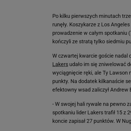
Po kilku pierwszych minutach trz
runęły. Koszykarze z Los Angeles 
prowadzenie w całym spotkaniu (71
kończyli ze stratą tylko siedmiu p
W czwartej kwarcie goście nadal
Lakers
udało im się zniwelować d
wyciągnięcie ręki, ale Ty Lawson n
punkty. Na dodatek kilkanaście sek
efektowny wsad zaliczył Andrew 
- W swojej hali rywale na pewno z
spotkaniu lider Lakers trafił 15 z
koncie zapisał 27 punktów. W Nug