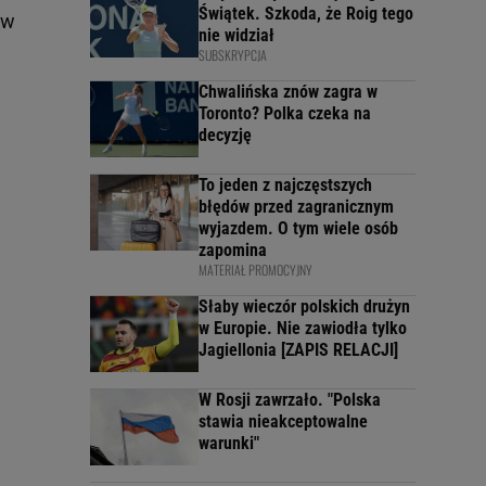
Świątek. Szkoda, że Roig tego
ów
nie widział
SUBSKRYPCJA
Chwalińska znów zagra w
Toronto? Polka czeka na
decyzję
To jeden z najczęstszych
błędów przed zagranicznym
wyjazdem. O tym wiele osób
zapomina
MATERIAŁ PROMOCYJNY
Słaby wieczór polskich drużyn
w Europie. Nie zawiodła tylko
Jagiellonia [ZAPIS RELACJI]
W Rosji zawrzało. "Polska
stawia nieakceptowalne
warunki"