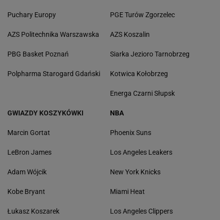
Puchary Europy
PGE Turów Zgorzelec
AZS Politechnika Warszawska
AZS Koszalin
PBG Basket Poznań
Siarka Jezioro Tarnobrzeg
Polpharma Starogard Gdański
Kotwica Kołobrzeg
Energa Czarni Słupsk
GWIAZDY KOSZYKÓWKI
NBA
Marcin Gortat
Phoenix Suns
LeBron James
Los Angeles Leakers
Adam Wójcik
New York Knicks
Kobe Bryant
Miami Heat
Łukasz Koszarek
Los Angeles Clippers