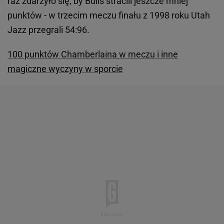
raz zdarzyło się, by Bulls stracili jeszcze mniej
punktów - w trzecim meczu finału z 1998 roku Utah
Jazz przegrali 54:96.
100 punktów Chamberlaina w meczu i inne
magiczne wyczyny w sporcie