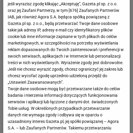
jeśli wyrazisz zgodę klikając „Akceptuję”, Gazeta.pl sp. z o.o.
oraz jej Zaufani Partnerzy, w tym [
676
] Zaufanych Partnerów
IAB, jak również Agora S.A. będąca spółką powiązaną z
Gazeta.pl sp. z o.o., będą przetwarzać Twoje dane osobowe
takie jak adresy IP, adresy e-mail czy identyfikatory plików
cookie lub inne informacje zapisane w tych plikach do celów
marketingowych, w szczególności na potrzeby wyświetlania
reklam dopasowanych do Twoich zainteresowań i preferencji w
swoich serwisach, aplikacjach i w Internecie lub personalizacji
treści w nich wyświetlanych. Wyrażenie zgody jest dobrowolne.
Jeśli nie chcesz wyrazić zgody, chcesz ograniczyć jej zakres lub
chcesz wycofać zgodę uprzednio udzieloną przejdź do
„Ustawień Zaawansowanych”.
Twoje dane osobowe mogą być przetwarzane także do celów
badania i mierzenia informacji dotyczących funkcjonowania
serwisów i aplikacji lub łączone z danymi dot. świadczonych
Tobie usług. W określonych przypadkach przetwarzanie
danych nie wymaga zgody i odbywa się w oparciu o
uzasadniony interes Gazeta.pl, jej spółki powiązanej – Agora
S.A. – lub Zaufanych Partnerów. Takiemu przetwarzaniu