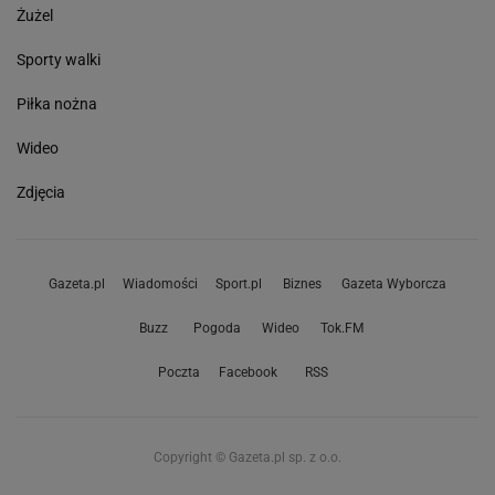
Żużel
Sporty walki
Piłka nożna
Wideo
Zdjęcia
Gazeta.pl
Wiadomości
Sport.pl
Biznes
Gazeta Wyborcza
Buzz
Pogoda
Wideo
Tok.FM
Poczta
Facebook
RSS
Copyright © Gazeta.pl sp. z o.o.