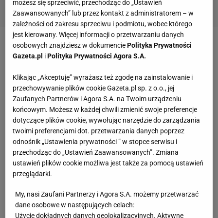
możesz się sprzeciwić, przechodząc do „Ustawień
Zaawansowanych” lub przez kontakt z administratorem – w
zależności od zakresu sprzeciwu i podmiotu, wobec którego
jest kierowany. Więcej informacji o przetwarzaniu danych
osobowych znajdziesz w dokumencie
Polityka Prywatności
- To pokazuje jak dobrze on pracuje. W
lidze
jest
Gazeta.pl
i
Polityka Prywatności Agora S.A.
wielu fantastycznych trenerów, ale jak widać, żaden
z nich nie wykonuje swojej roboty tak dobrze jak
Klikając „Akceptuję” wyrażasz też zgodę na zainstalowanie i
przechowywanie plików cookie Gazeta.pl sp. z o.o., jej
Tom - komplementował trenera
Bulls
Stan Van
Zaufanych Partnerów i Agora S.A. na Twoim urządzeniu
Gundy, który prowadzi Orlando Magic.
końcowym. Możesz w każdej chwili zmienić swoje preferencje
dotyczące plików cookie, wywołując narzędzie do zarządzania
Thibodeau swoje setne zwycięstwo jako trener NBA
twoimi preferencjami dot. przetwarzania danych poprzez
odnośnik „Ustawienia prywatności ” w stopce serwisu i
w 130
meczu
, to najlepszy wynik w historii.
przechodząc do „Ustawień Zaawansowanych”. Zmiana
Dotychczasowy rekordzista Avery Johnson (obecnie
ustawień plików cookie możliwa jest także za pomocą ustawień
prowadzi New Yersey Nets), potrzebował o jednego
przeglądarki.
meczu więcej. Legendarny poprzednik Thiboudea w
My, nasi Zaufani Partnerzy i Agora S.A. możemy przetwarzać
Bulls Phil Jackson, 11-krotny mistrz NBA w roli
dane osobowe w następujących celach:
trenera, setkę osiągnął w 141 pojedynku.
Użycie dokładnych danych geolokalizacyjnych. Aktywne