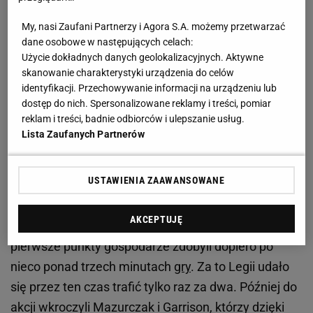
Poznań Open 2026: Zagrałem bardziej agresywnie
My, nasi Zaufani Partnerzy i Agora S.A. możemy przetwarzać
dane osobowe w następujących celach:
Pełna dominacja Zastalu w finale. Nie mogli tego
Użycie dokładnych danych geolokalizacyjnych. Aktywne
wypuścić
skanowanie charakterystyki urządzenia do celów
identyfikacji. Przechowywanie informacji na urządzeniu lub
To właśnie Zielonogórzanie lepiej
weszli
w ten
dostęp do nich. Spersonalizowane reklamy i treści, pomiar
reklam i treści, badnie odbiorców i ulepszanie usług.
mecz. Po niespełna czterech minutach prowadzili
Lista Zaufanych Partnerów
12:5. Najbardziej wyróżniającą się postacią był
Andrzej Mazurczak, który raz po raz skutecznie
USTAWIENIA ZAAWANSOWANE
kończył akcje Zastalu. W efekcie po pierwszej
kwarcie jego zespół prowadził 23:17. Na początku
AKCEPTUJĘ
drugiej obie ekipy miały jednak spory zastój, bo
pierwsze punkty gospodarze zdobyli dopiero po
nieco ponad trzech minutach
gry
. Za to Legii udało
się przez ten czas trafić tylko raz za dwa. Później do
akcji wkroczyli Mazurczak i Garrison, którzy dzięki