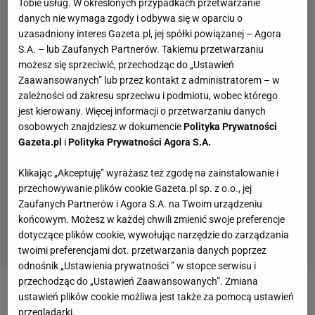
Tobie usług. W określonych przypadkach przetwarzanie
danych nie wymaga zgody i odbywa się w oparciu o
uzasadniony interes Gazeta.pl, jej spółki powiązanej – Agora
S.A. – lub Zaufanych Partnerów. Takiemu przetwarzaniu
możesz się sprzeciwić, przechodząc do „Ustawień
Zaawansowanych” lub przez kontakt z administratorem – w
zależności od zakresu sprzeciwu i podmiotu, wobec którego
jest kierowany. Więcej informacji o przetwarzaniu danych
osobowych znajdziesz w dokumencie
Polityka Prywatności
Gazeta.pl
i
Polityka Prywatności Agora S.A.
Klikając „Akceptuję” wyrażasz też zgodę na zainstalowanie i
przechowywanie plików cookie Gazeta.pl sp. z o.o., jej
Zaufanych Partnerów i Agora S.A. na Twoim urządzeniu
końcowym. Możesz w każdej chwili zmienić swoje preferencje
dotyczące plików cookie, wywołując narzędzie do zarządzania
twoimi preferencjami dot. przetwarzania danych poprzez
odnośnik „Ustawienia prywatności ” w stopce serwisu i
przechodząc do „Ustawień Zaawansowanych”. Zmiana
ustawień plików cookie możliwa jest także za pomocą ustawień
Zobacz wideo
Alan Ważny o eliminacjach Enea
przeglądarki.