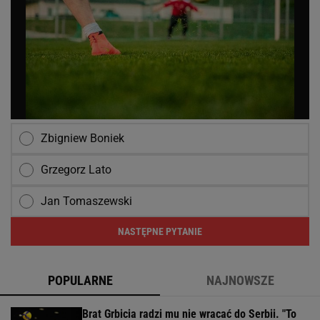
Zbigniew Boniek
Grzegorz Lato
Jan Tomaszewski
NASTĘPNE PYTANIE
POPULARNE
NAJNOWSZE
Brat Grbicia radzi mu nie wracać do Serbii. "To