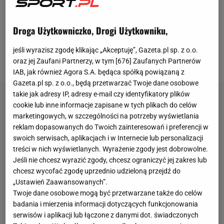
prowadzenie 2:1 w serii do czterech zwycięstw.
Kluczowe dla losów rywalizacji było więc
Droga Użytkowniczko, Drogi Użytkowniku,
rozgrywane w Zielonej Górze, czwarte spotkanie.
Gospodarze pokazali w nim, że wciąż chcą liczyć się
jeśli wyrazisz zgodę klikając „Akceptuję”, Gazeta.pl sp. z o.o.
w grze o tytuł mistrza Polski.
oraz jej Zaufani Partnerzy, w tym [
676
] Zaufanych Partnerów
IAB, jak również Agora S.A. będąca spółką powiązaną z
Gazeta.pl sp. z o.o., będą przetwarzać Twoje dane osobowe
takie jak adresy IP, adresy e-mail czy identyfikatory plików
cookie lub inne informacje zapisane w tych plikach do celów
marketingowych, w szczególności na potrzeby wyświetlania
reklam dopasowanych do Twoich zainteresowań i preferencji w
swoich serwisach, aplikacjach i w Internecie lub personalizacji
treści w nich wyświetlanych. Wyrażenie zgody jest dobrowolne.
Jeśli nie chcesz wyrazić zgody, chcesz ograniczyć jej zakres lub
chcesz wycofać zgodę uprzednio udzieloną przejdź do
„Ustawień Zaawansowanych”.
Twoje dane osobowe mogą być przetwarzane także do celów
badania i mierzenia informacji dotyczących funkcjonowania
serwisów i aplikacji lub łączone z danymi dot. świadczonych