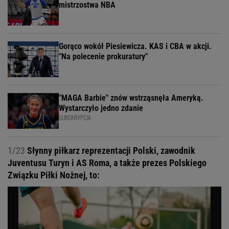
mistrzostwa NBA
Gorąco wokół Piesiewicza. KAS i CBA w akcji.
"Na polecenie prokuratury"
"MAGA Barbie" znów wstrząsnęła Ameryką.
Wystarczyło jedno zdanie
SUBSKRYPCJA
1/23
Słynny piłkarz reprezentacji Polski, zawodnik
Juventusu Turyn i AS Roma, a także prezes Polskiego
Związku Piłki Nożnej, to: