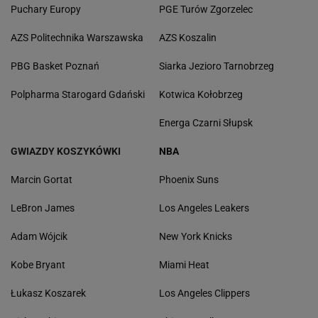
Puchary Europy
PGE Turów Zgorzelec
AZS Politechnika Warszawska
AZS Koszalin
PBG Basket Poznań
Siarka Jezioro Tarnobrzeg
Polpharma Starogard Gdański
Kotwica Kołobrzeg
Energa Czarni Słupsk
GWIAZDY KOSZYKÓWKI
NBA
Marcin Gortat
Phoenix Suns
LeBron James
Los Angeles Leakers
Adam Wójcik
New York Knicks
Kobe Bryant
Miami Heat
Łukasz Koszarek
Los Angeles Clippers