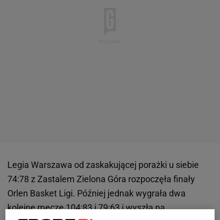
Legia Warszawa od zaskakującej porażki u siebie
74:78 z Zastalem Zielona Góra rozpoczęła finały
Orlen Basket Ligi. Później jednak wygrała dwa
kolejne
mecze
104:83 i 79:63 i wyszła na