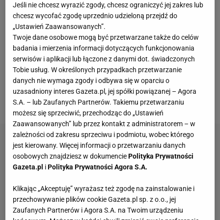
New York Knicks. I tak się złożyło, że oba zespoły
Jeśli nie chcesz wyrazić zgody, chcesz ograniczyć jej zakres lub
spotkały się w
finale
NBA. 23-letni Polak w
chcesz wycofać zgodę uprzednio udzieloną przejdź do
„Ustawień Zaawansowanych”.
decydujących o tytule spotkaniach grał tak, jak
Twoje dane osobowe mogą być przetwarzane także do celów
wcześniej - epizodycznie, najwyżej po kilka minut w
badania i mierzenia informacji dotyczących funkcjonowania
meczu
. Tak było choćby w meczu nr 4,
serwisów i aplikacji lub łączone z danymi dot. świadczonych
Tobie usług. W określonych przypadkach przetwarzanie
gdy Nowojorczycy wrócili z koszykarskich
danych nie wymaga zgody i odbywa się w oparciu o
zaświatów, odrabiając 29-punktową stratę i
uzasadniony interes Gazeta.pl, jej spółki powiązanej – Agora
zwyciężając w ostatniej akcji.
S.A. – lub Zaufanych Partnerów. Takiemu przetwarzaniu
możesz się sprzeciwić, przechodząc do „Ustawień
Zaawansowanych” lub przez kontakt z administratorem – w
zależności od zakresu sprzeciwu i podmiotu, wobec którego
jest kierowany. Więcej informacji o przetwarzaniu danych
osobowych znajdziesz w dokumencie
Polityka Prywatności
Gazeta.pl
i
Polityka Prywatności Agora S.A.
Klikając „Akceptuję” wyrażasz też zgodę na zainstalowanie i
przechowywanie plików cookie Gazeta.pl sp. z o.o., jej
Zaufanych Partnerów i Agora S.A. na Twoim urządzeniu