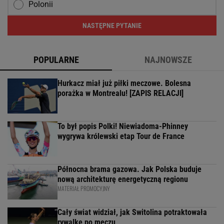
Polonii
NASTĘPNE PYTANIE
POPULARNE
NAJNOWSZE
Hurkacz miał już piłki meczowe. Bolesna
porażka w Montrealu! [ZAPIS RELACJI]
To był popis Polki! Niewiadoma-Phinney
wygrywa królewski etap Tour de France
Północna brama gazowa. Jak Polska buduje
nową architekturę energetyczną regionu
MATERIAŁ PROMOCYJNY
Cały świat widział, jak Switolina potraktowała
rywalkę po meczu