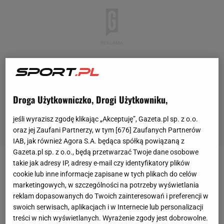
Droga Użytkowniczko, Drogi Użytkowniku,
jeśli wyrazisz zgodę klikając „Akceptuję”, Gazeta.pl sp. z o.o.
oraz jej Zaufani Partnerzy, w tym [
676
] Zaufanych Partnerów
IAB, jak również Agora S.A. będąca spółką powiązaną z
Gazeta.pl sp. z o.o., będą przetwarzać Twoje dane osobowe
takie jak adresy IP, adresy e-mail czy identyfikatory plików
Jeremy Sochan w trakcie sezonu został zwolniony
cookie lub inne informacje zapisane w tych plikach do celów
przez San Antonio Spurs, którzy cztery lata temu
marketingowych, w szczególności na potrzeby wyświetlania
reklam dopasowanych do Twoich zainteresowań i preferencji w
wybrali go w drafcie, ale dość szybko znalazł
swoich serwisach, aplikacjach i w Internecie lub personalizacji
zatrudnienie na krótkoterminowym kontrakcie w
treści w nich wyświetlanych. Wyrażenie zgody jest dobrowolne.