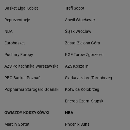
Basket Liga Kobiet
Trefl Sopot
Reprezentacje
Anwil Włocławek
NBA
Śląsk Wrocław
Eurobasket
Zastal Zielona Góra
Puchary Europy
PGE Turów Zgorzelec
AZS Politechnika Warszawska
AZS Koszalin
PBG Basket Poznań
Siarka Jezioro Tarnobrzeg
Polpharma Starogard Gdański
Kotwica Kołobrzeg
Energa Czarni Słupsk
GWIAZDY KOSZYKÓWKI
NBA
Marcin Gortat
Phoenix Suns