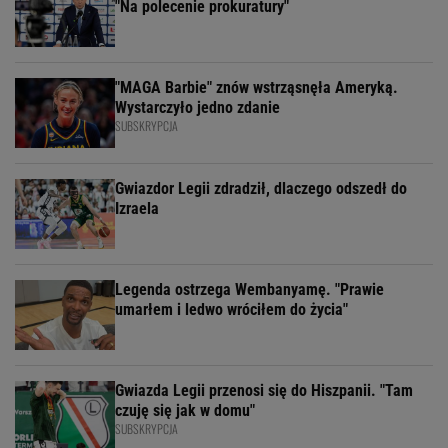
"Na polecenie prokuratury"
"MAGA Barbie" znów wstrząsnęła Ameryką.
Wystarczyło jedno zdanie
SUBSKRYPCJA
Gwiazdor Legii zdradził, dlaczego odszedł do
Izraela
Legenda ostrzega Wembanyamę. "Prawie
umarłem i ledwo wróciłem do życia"
Gwiazda Legii przenosi się do Hiszpanii. "Tam
czuję się jak w domu"
SUBSKRYPCJA