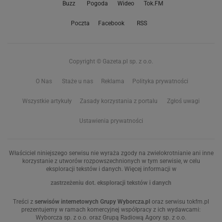
Buzz
Pogoda
Wideo
Tok.FM
Poczta
Facebook
RSS
Copyright © Gazeta.pl sp. z o.o.
O Nas
Staże u nas
Reklama
Polityka prywatności
Wszystkie artykuły
Zasady korzystania z portalu
Zgłoś uwagi
Ustawienia prywatności
Właściciel niniejszego serwisu nie wyraża zgody na zwielokrotnianie ani inne
korzystanie z utworów rozpowszechnionych w tym serwisie, w celu
eksploracji tekstów i danych. Więcej informacji w
zastrzeżeniu dot. eksploracji tekstów i danych
Treści z
serwisów internetowych Grupy Wyborcza.pl
oraz serwisu tokfm.pl
prezentujemy w ramach komercyjnej współpracy z ich wydawcami:
Wyborcza sp. z o.o. oraz Grupą Radiową Agory sp. z o.o.