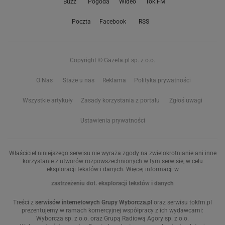
Buzz
Pogoda
Wideo
Tok.FM
Poczta
Facebook
RSS
Copyright © Gazeta.pl sp. z o.o.
O Nas
Staże u nas
Reklama
Polityka prywatności
Wszystkie artykuły
Zasady korzystania z portalu
Zgłoś uwagi
Ustawienia prywatności
Właściciel niniejszego serwisu nie wyraża zgody na zwielokrotnianie ani inne
korzystanie z utworów rozpowszechnionych w tym serwisie, w celu
eksploracji tekstów i danych. Więcej informacji w
zastrzeżeniu dot. eksploracji tekstów i danych
Treści z
serwisów internetowych Grupy Wyborcza.pl
oraz serwisu tokfm.pl
prezentujemy w ramach komercyjnej współpracy z ich wydawcami:
Wyborcza sp. z o.o. oraz Grupą Radiową Agory sp. z o.o.