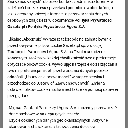
Zaawansowanych” lub przez kontakt z administratorem – w
zależności od zakresu sprzeciwu i podmiotu, wobec którego
jest kierowany. Więcej informacji o przetwarzaniu danych
osobowych znajdziesz w dokumencie
Polityka Prywatności
Gazeta.pl
i
Polityka Prywatności Agora S.A.
Klikając „Akceptuję” wyrażasz też zgodę na zainstalowanie i
przechowywanie plików cookie Gazeta.pl sp. z o.o., jej
Zaufanych Partnerów i Agora S.A. na Twoim urządzeniu
końcowym. Możesz w każdej chwili zmienić swoje preferencje
dotyczące plików cookie, wywołując narzędzie do zarządzania
twoimi preferencjami dot. przetwarzania danych poprzez
odnośnik „Ustawienia prywatności ” w stopce serwisu i
przechodząc do „Ustawień Zaawansowanych”. Zmiana
ustawień plików cookie możliwa jest także za pomocą ustawień
Zobacz wideo
Rewolucja w życiu Mai Chwalińskiej.
przeglądarki.
Tego jeszcze nie przeżyła
My, nasi Zaufani Partnerzy i Agora S.A. możemy przetwarzać
dane osobowe w następujących celach:
Legia otrząsnęła się po porażce. Znakomity występ
Użycie dokładnych danych geolokalizacyjnych. Aktywne
skanowanie charakterystyki urządzenia do celów