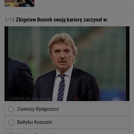
1/15
Zbigniew Boniek swoją karierę zaczynał w:
Zawiszy Bydgoszcz
Bałtyku Koszalin