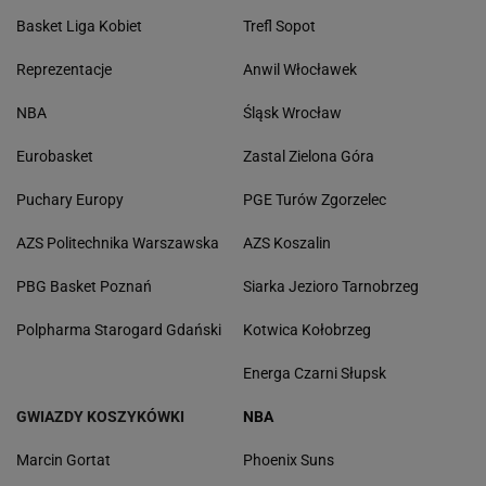
Basket Liga Kobiet
Trefl Sopot
Reprezentacje
Anwil Włocławek
NBA
Śląsk Wrocław
Eurobasket
Zastal Zielona Góra
Puchary Europy
PGE Turów Zgorzelec
AZS Politechnika Warszawska
AZS Koszalin
PBG Basket Poznań
Siarka Jezioro Tarnobrzeg
Polpharma Starogard Gdański
Kotwica Kołobrzeg
Energa Czarni Słupsk
GWIAZDY KOSZYKÓWKI
NBA
Marcin Gortat
Phoenix Suns