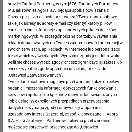
oraz jej Zaufani Partnerzy, w tym [
676
] Zaufanych Partnerów
jednak do rewanżu.
IAB, jak również Agora S.A. będąca spółką powiązaną z
Gazeta.pl sp. z o.o., będą przetwarzać Twoje dane osobowe
takie jak adresy IP, adresy e-mail czy identyfikatory plików
cookie lub inne informacje zapisane w tych plikach do celów
marketingowych, w szczególności na potrzeby wyświetlania
reklam dopasowanych do Twoich zainteresowań i preferencji w
swoich serwisach, aplikacjach i w Internecie lub personalizacji
treści w nich wyświetlanych. Wyrażenie zgody jest dobrowolne.
Jeśli nie chcesz wyrazić zgody, chcesz ograniczyć jej zakres lub
chcesz wycofać zgodę uprzednio udzieloną przejdź do
„Ustawień Zaawansowanych”.
Twoje dane osobowe mogą być przetwarzane także do celów
badania i mierzenia informacji dotyczących funkcjonowania
serwisów i aplikacji lub łączone z danymi dot. świadczonych
Tobie usług. W określonych przypadkach przetwarzanie
danych nie wymaga zgody i odbywa się w oparciu o
uzasadniony interes Gazeta.pl, jej spółki powiązanej – Agora
S.A. – lub Zaufanych Partnerów. Takiemu przetwarzaniu
możesz się sprzeciwić, przechodząc do „Ustawień