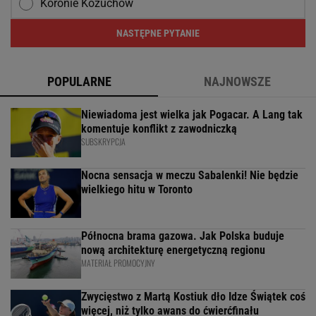
Koronie Kożuchów
NASTĘPNE PYTANIE
POPULARNE
NAJNOWSZE
Niewiadoma jest wielka jak Pogacar. A Lang tak
komentuje konflikt z zawodniczką
SUBSKRYPCJA
Nocna sensacja w meczu Sabalenki! Nie będzie
wielkiego hitu w Toronto
Północna brama gazowa. Jak Polska buduje
nową architekturę energetyczną regionu
MATERIAŁ PROMOCYJNY
Zwycięstwo z Martą Kostiuk dło Idze Świątek coś
więcej, niż tylko awans do ćwierćfinału