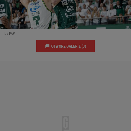
L / PAP
OTWÓRZ GALERIĘ
(3)