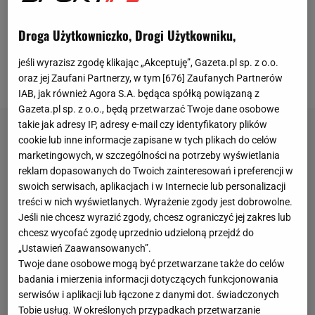
wprowadził
Dumę Katalonii
do
turnieju
Final Four
Droga Użytkowniczko, Drogi Użytkowniku,
elitarnych europejskich rozgrywek. Cztery razy
wygrał ligę hiszpańską, a do tego jest dwukrotnym
jeśli wyrazisz zgodę klikając „Akceptuję”, Gazeta.pl sp. z o.o.
mistrzem Grecji z Panathinaikosem.
oraz jej Zaufani Partnerzy, w tym [
676
] Zaufanych Partnerów
IAB, jak również Agora S.A. będąca spółką powiązaną z
Gazeta.pl sp. z o.o., będą przetwarzać Twoje dane osobowe
takie jak adresy IP, adresy e-mail czy identyfikatory plików
cookie lub inne informacje zapisane w tych plikach do celów
marketingowych, w szczególności na potrzeby wyświetlania
reklam dopasowanych do Twoich zainteresowań i preferencji w
swoich serwisach, aplikacjach i w Internecie lub personalizacji
treści w nich wyświetlanych. Wyrażenie zgody jest dobrowolne.
Jeśli nie chcesz wyrazić zgody, chcesz ograniczyć jej zakres lub
chcesz wycofać zgodę uprzednio udzieloną przejdź do
„Ustawień Zaawansowanych”.
Twoje dane osobowe mogą być przetwarzane także do celów
badania i mierzenia informacji dotyczących funkcjonowania
serwisów i aplikacji lub łączone z danymi dot. świadczonych
Tobie usług. W określonych przypadkach przetwarzanie