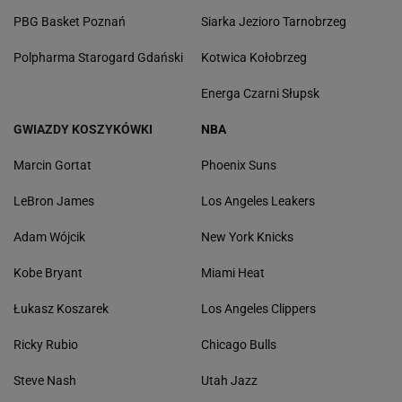
PBG Basket Poznań
Siarka Jezioro Tarnobrzeg
Polpharma Starogard Gdański
Kotwica Kołobrzeg
Energa Czarni Słupsk
GWIAZDY KOSZYKÓWKI
NBA
Marcin Gortat
Phoenix Suns
LeBron James
Los Angeles Leakers
Adam Wójcik
New York Knicks
Kobe Bryant
Miami Heat
Łukasz Koszarek
Los Angeles Clippers
Ricky Rubio
Chicago Bulls
Steve Nash
Utah Jazz