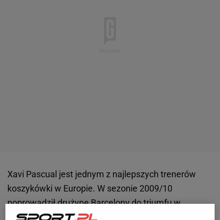
Xavi Pascual jest jednym z najlepszych trenerów
koszykówki w Europie. W sezonie 2009/10
poprowadził drużynę Barcelony do triumfu w
Eurolidze
, a przez sześć lat aż pięciokrotnie