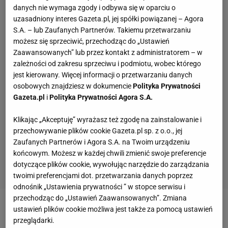
danych nie wymaga zgody i odbywa się w oparciu o
uzasadniony interes Gazeta.pl, jej spółki powiązanej – Agora
S.A. – lub Zaufanych Partnerów. Takiemu przetwarzaniu
możesz się sprzeciwić, przechodząc do „Ustawień
Zaawansowanych” lub przez kontakt z administratorem – w
zależności od zakresu sprzeciwu i podmiotu, wobec którego
jest kierowany. Więcej informacji o przetwarzaniu danych
osobowych znajdziesz w dokumencie
Polityka Prywatności
Gazeta.pl
i
Polityka Prywatności Agora S.A.
Klikając „Akceptuję” wyrażasz też zgodę na zainstalowanie i
przechowywanie plików cookie Gazeta.pl sp. z o.o., jej
Zaufanych Partnerów i Agora S.A. na Twoim urządzeniu
końcowym. Możesz w każdej chwili zmienić swoje preferencje
dotyczące plików cookie, wywołując narzędzie do zarządzania
twoimi preferencjami dot. przetwarzania danych poprzez
odnośnik „Ustawienia prywatności ” w stopce serwisu i
przechodząc do „Ustawień Zaawansowanych”. Zmiana
ustawień plików cookie możliwa jest także za pomocą ustawień
Zobacz wideo
Sport.pl PLUS
przeglądarki.