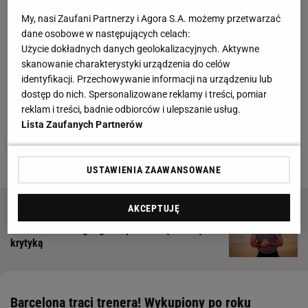
Pascual wrócił do Katalonii przed sezonem 2025/26,
My, nasi Zaufani Partnerzy i Agora S.A. możemy przetwarzać
dane osobowe w następujących celach:
po dziewięciu latach spędzonych w Atenach i Sankt
Użycie dokładnych danych geolokalizacyjnych. Aktywne
Petersburgu. Na dwie kolejki przed końcem rundy
skanowanie charakterystyki urządzenia do celów
zasadniczej Barcelona zajmuje trzecie miejsce w
identyfikacji. Przechowywanie informacji na urządzeniu lub
dostęp do nich. Spersonalizowane reklamy i treści, pomiar
lidze hiszpańskiej, a kampania w Eurolidze
reklam i treści, badnie odbiorców i ulepszanie usług.
zakończyła się na rundzie play-in. Teraz okazuje się,
Lista Zaufanych Partnerów
że hiszpański szkoleniowiec nie wypełni trzyletniej
umowy.
USTAWIENIA ZAAWANSOWANE
AKCEPTUJĘ
Gortat skomentował swoją nieobecność na
streamie "Łatwoganga". Spotkał się z dużą
krytyką
Barcelona traci trenera! Wykupiony po roku