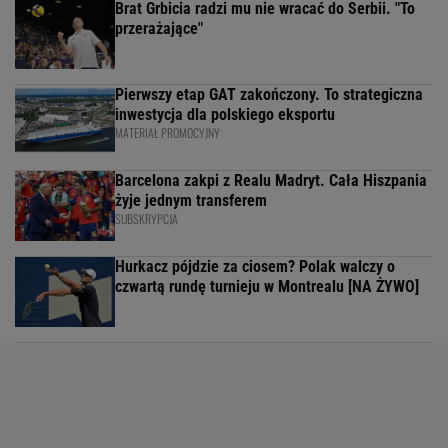
Brat Grbicia radzi mu nie wracać do Serbii. "To
przerażające"
Pierwszy etap GAT zakończony. To strategiczna
inwestycja dla polskiego eksportu
MATERIAŁ PROMOCYJNY
Barcelona zakpi z Realu Madryt. Cała Hiszpania
żyje jednym transferem
SUBSKRYPCJA
Hurkacz pójdzie za ciosem? Polak walczy o
czwartą rundę turnieju w Montrealu [NA ŻYWO]