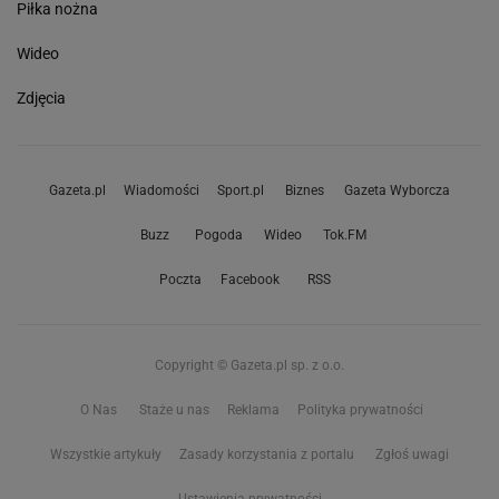
Piłka nożna
Wideo
Zdjęcia
Gazeta.pl
Wiadomości
Sport.pl
Biznes
Gazeta Wyborcza
Buzz
Pogoda
Wideo
Tok.FM
Poczta
Facebook
RSS
Copyright © Gazeta.pl sp. z o.o.
O Nas
Staże u nas
Reklama
Polityka prywatności
Wszystkie artykuły
Zasady korzystania z portalu
Zgłoś uwagi
Ustawienia prywatności